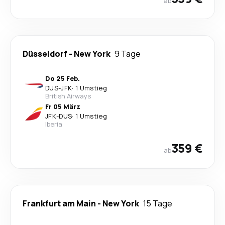
ab
Düsseldorf
-
New York
9 Tage
Do 25 Feb.
DUS
-
JFK
·
1 Umstieg
British Airways
Fr 05 März
JFK
-
DUS
·
1 Umstieg
Iberia
359 €
ab
Frankfurt am Main
-
New York
15 Tage