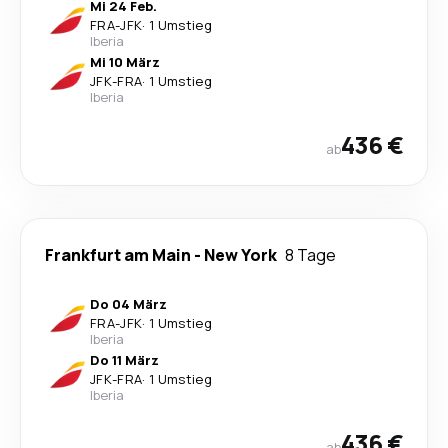
Mi 24 Feb.
FRA
-
JFK
·
1 Umstieg
Iberia
Mi 10 März
JFK
-
FRA
·
1 Umstieg
Iberia
436 €
ab
Frankfurt am Main
-
New York
8 Tage
Do 04 März
FRA
-
JFK
·
1 Umstieg
Iberia
Do 11 März
JFK
-
FRA
·
1 Umstieg
Iberia
436 €
ab