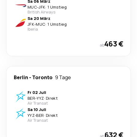
Sa 06 März
MUC
-
JFK
·
1 Umstieg
British Airways
Sa 20 März
JFK
-
MUC
·
1 Umstieg
Iberia
463 €
ab
Berlin
-
Toronto
9 Tage
Fr 02 Juli
BER
-
YYZ
·
Direkt
Air Transat
Sa 10 Juli
YYZ
-
BER
·
Direkt
Air Transat
632 €
ab