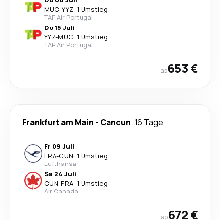
MUC
-
YYZ
·
1 Umstieg
TAP Air Portugal
Do 15 Juli
YYZ
-
MUC
·
1 Umstieg
TAP Air Portugal
653 €
ab
Frankfurt am Main
-
Cancun
16 Tage
Fr 09 Juli
FRA
-
CUN
·
1 Umstieg
Lufthansa
Sa 24 Juli
CUN
-
FRA
·
1 Umstieg
Air Canada
672 €
ab