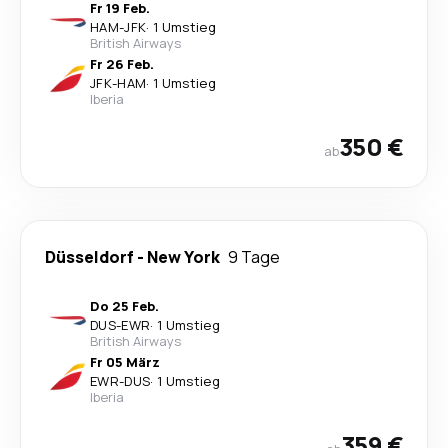
Fr 19 Feb.
HAM
-
JFK
·
1 Umstieg
British Airways
Fr 26 Feb.
JFK
-
HAM
·
1 Umstieg
Iberia
350 €
ab
Düsseldorf
-
New York
9 Tage
Do 25 Feb.
DUS
-
EWR
·
1 Umstieg
British Airways
Fr 05 März
EWR
-
DUS
·
1 Umstieg
Iberia
359 €