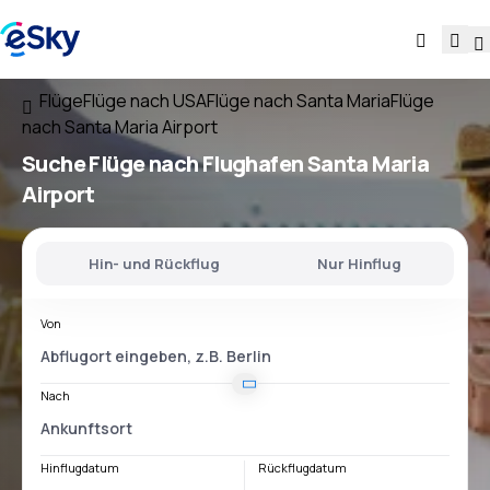
Flüge
Flüge nach USA
Flüge nach Santa Maria
Flüge
nach Santa Maria Airport
Suche Flüge
nach
Flughafen
Santa Maria
Airport
Hin- und Rückflug
Nur Hinflug
Von
Nach
Hinflugdatum
Rückflugdatum