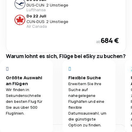
DUS
-
CUN
·
2 Umstiege
Lufthansa
Do 22 Juli
CUN
-
DUS
·
2 Umstiege
Air Canada
684 €
ab
Warum lohnt es sich, Flüge bei eSky zu buchen?
Größte Auswahl
Flexible Suche
an Flügen
Erweitern Sie Ihre
Wir finden in
Suche auf
Sekundenschnelle
nahegelegene
den besten Flug für
Flughäfen und eine
Sie aus über 500
flexible
Fluglinien.
Datumsauswahl, um
die günstigste
Option zu finden.