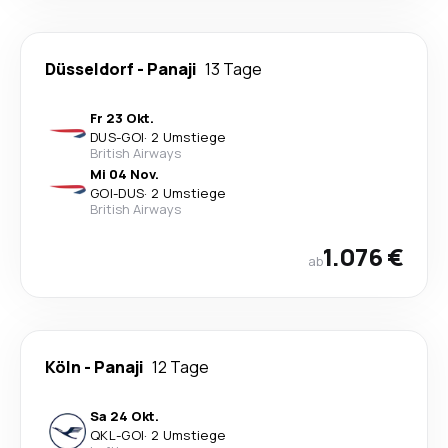
Düsseldorf
-
Panaji
13 Tage
Fr 23 Okt.
DUS
-
GOI
·
2 Umstiege
British Airways
Mi 04 Nov.
GOI
-
DUS
·
2 Umstiege
British Airways
1.076 €
ab
Köln
-
Panaji
12 Tage
Sa 24 Okt.
QKL
-
GOI
·
2 Umstiege