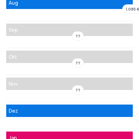
Aug
1.085 
Sep
??
Okt
??
Nov
??
Dez
Jan