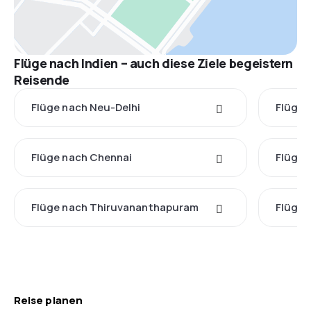
Flüge nach Indien – auch diese Ziele begeistern
Reisende
Flüge nach Neu-Delhi
Flüge 
Flüge nach Chennai
Flüge 
Flüge nach Thiruvananthapuram
Flüge 
Reise planen