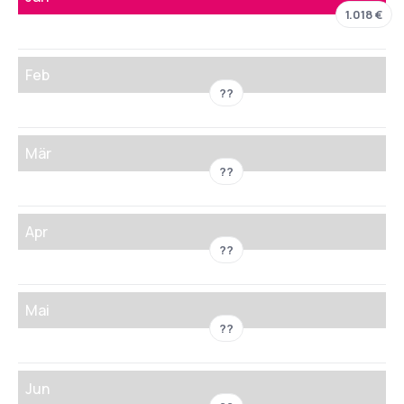
1.018 €
Feb
??
Mär
??
Apr
??
Mai
??
Jun