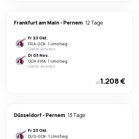
Frankfurt am Main
-
Pernem
12 Tage
Fr 23 Okt.
FRA
-
GOX
·
1 Umstieg
Qatar Airways
Di 03 Nov.
GOX
-
FRA
·
1 Umstieg
Qatar Airways
1.208 €
ab
Düsseldorf
-
Pernem
13 Tage
Fr 23 Okt.
DUS
-
GOX
·
1 Umstieg