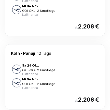
Lufthansa
Mi 04 Nov.
GOI
-
QKL
·
2 Umstiege
Lufthansa
2.208 €
ab
Köln
-
Panaji
12 Tage
Sa 24 Okt.
QKL
-
GOI
·
2 Umstiege
Lufthansa
Mi 04 Nov.
GOI
-
QKL
·
2 Umstiege
Lufthansa
2.208 €
ab