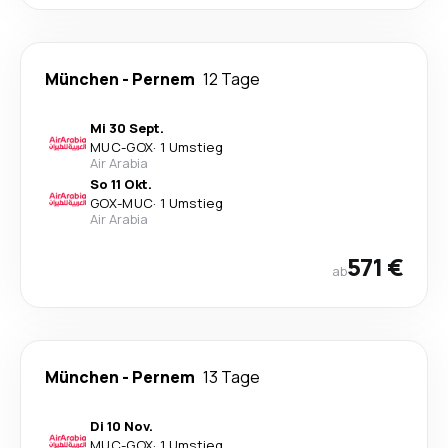
München
-
Pernem
12 Tage
Mi 30 Sept.
MUC
-
GOX
·
1 Umstieg
Air Arabia
So 11 Okt.
GOX
-
MUC
·
1 Umstieg
Air Arabia
571 €
ab
München
-
Pernem
13 Tage
Di 10 Nov.
MUC
-
GOX
·
1 Umstieg