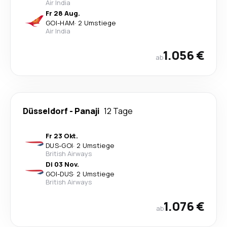
Air India
Fr 28 Aug.
GOI
-
HAM
·
2 Umstiege
Air India
1.056 €
ab
Düsseldorf
-
Panaji
12 Tage
Fr 23 Okt.
DUS
-
GOI
·
2 Umstiege
British Airways
Di 03 Nov.
GOI
-
DUS
·
2 Umstiege
British Airways
1.076 €
ab