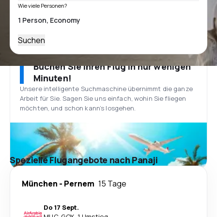
Wie viele Personen?
Suchen
Buchen Sie Ihren Flug in nur wenigen
Minuten!
Unsere intelligente Suchmaschine übernimmt die ganze
Arbeit für Sie. Sagen Sie uns einfach, wohin Sie fliegen
möchten, und schon kann’s losgehen.
Spezielle Flugangebote nach Panaji
München
-
Pernem
15 Tage
Do 17 Sept.
MUC
-
GOX
·
1 Umstieg