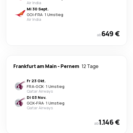
Air India
Mi 30 Sept.
GOI
-
FRA
·
1 Umstieg
Air India
649 €
ab
Frankfurt am Main
-
Pernem
12 Tage
Fr 23 Okt.
FRA
-
GOX
·
1 Umstieg
Qatar Airways
Di 03 Nov.
GOX
-
FRA
·
1 Umstieg
Qatar Airways
1.146 €
ab