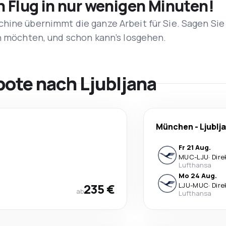
n Flug in nur wenigen Minuten!
hine übernimmt die ganze Arbeit für Sie. Sagen Sie
en möchten, und schon kann’s losgehen.
bote nach Ljubljana
München
-
Ljublj
Fr 21 Aug.
MUC
-
LJU
·
Dire
Lufthansa
Mo 24 Aug.
235 €
LJU
-
MUC
·
Dire
ab
Lufthansa