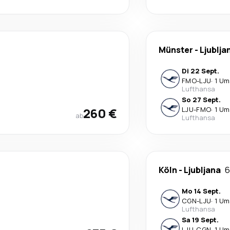
Münster
-
Ljublja
Di 22 Sept.
FMO
-
LJU
·
1 Um
Lufthansa
So 27 Sept.
260 €
LJU
-
FMO
·
1 Um
ab
Lufthansa
Köln
-
Ljubljana
6
Mo 14 Sept.
CGN
-
LJU
·
1 Um
Lufthansa
Sa 19 Sept.
LJU
-
CGN
·
1 Um