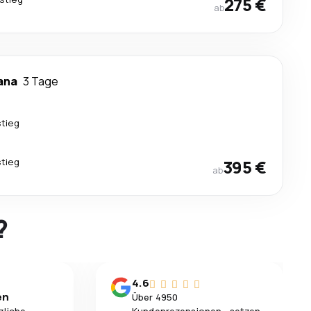
275 €
ab
jana
3 Tage
tieg
tieg
395 €
ab
?
4.6
en
Über 4950