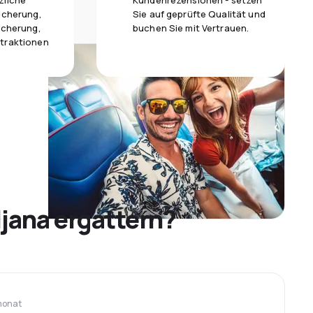
zliche
Kundenrezensionen - setzen
icherung,
Sie auf geprüfte Qualität und
icherung,
buchen Sie mit Vertrauen.
traktionen
jana ergattern?
monat