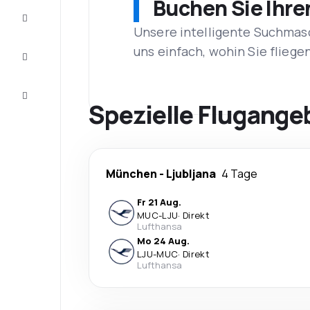
Buchen Sie Ihre
Vervollständigen
Sie die Reise
Unsere intelligente Suchmasc
Inspirationen
uns einfach, wohin Sie flieg
und
Ratschläge
Kundenservice
Spezielle Flugange
München
-
Ljubljana
4 Tage
Fr 21 Aug.
MUC
-
LJU
·
Direkt
Lufthansa
Mo 24 Aug.
LJU
-
MUC
·
Direkt
Lufthansa