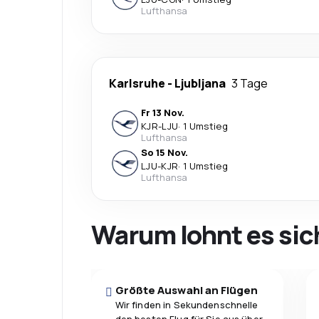
Lufthansa
Karlsruhe
-
Ljubljana
3 Tage
Fr 13 Nov.
KJR
-
LJU
·
1 Umstieg
Lufthansa
So 15 Nov.
LJU
-
KJR
·
1 Umstieg
Lufthansa
Warum lohnt es sic
Größte Auswahl an Flügen
Wir finden in Sekundenschnelle