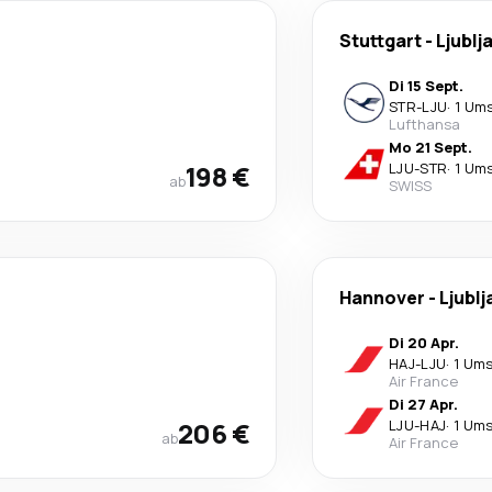
Stuttgart
-
Ljublj
Di 15 Sept.
STR
-
LJU
·
1 Um
Lufthansa
Mo 21 Sept.
198 €
LJU
-
STR
·
1 Um
ab
SWISS
Hannover
-
Ljublj
Di 20 Apr.
HAJ
-
LJU
·
1 Ums
Air France
Di 27 Apr.
206 €
LJU
-
HAJ
·
1 Ums
ab
Air France