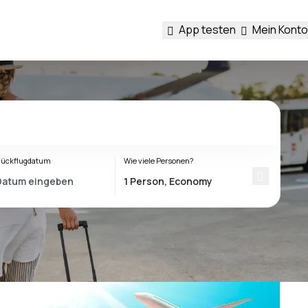
App testen
Mein Konto
ückflugdatum
Wie viele Personen?