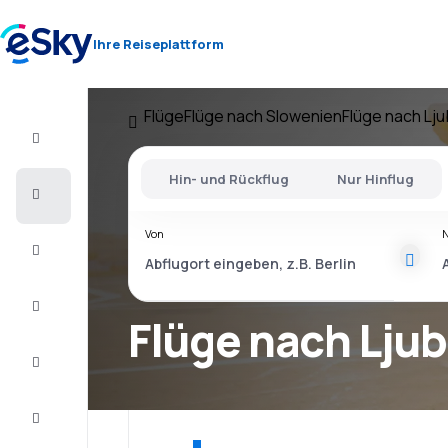
Ihre Reiseplattform
Flüge
Flüge nach Slowenien
Flüge nach Lju
Flug+Hotel
Hin- und Rückflug
Nur Hinflug
Flüge
Von
Urlaub
Kurzurlaub
Flüge nach Ljub
Unterkunft
Schnäppchen