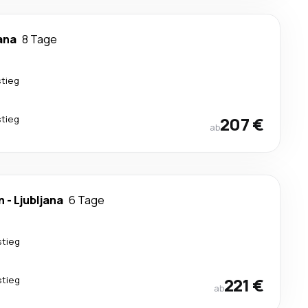
ana
8 Tage
tieg
tieg
207 €
ab
n
-
Ljubljana
6 Tage
stieg
stieg
221 €
ab