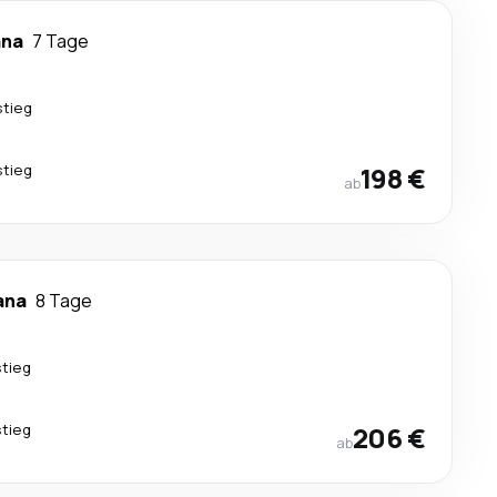
ana
7 Tage
stieg
stieg
198 €
ab
ana
8 Tage
tieg
tieg
206 €
ab