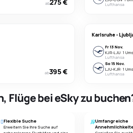
275 €
ab
Lufthansa
Karlsruhe
-
Ljubl
Fr 13 Nov.
KJR
-
LJU
·
1 Ums
Lufthansa
So 15 Nov.
395 €
LJU
-
KJR
·
1 Ums
ab
Lufthansa
h, Flüge bei eSky zu buchen
Flexible Suche
Umfangreiche
Annehmlichkeit
Erweitern Sie Ihre Suche auf