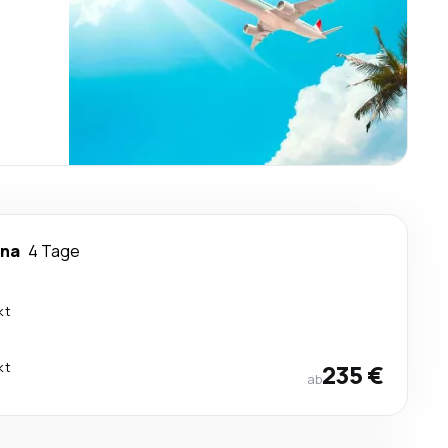
ana
4 Tage
kt
kt
235 €
ab