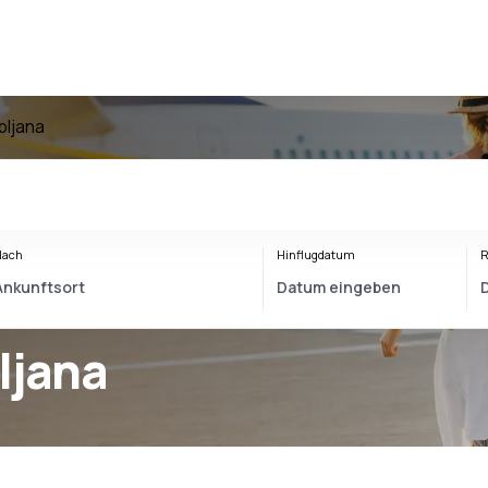
bljana
Nach
Hinflugdatum
R
ljana