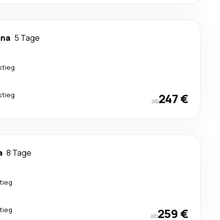
ana
5 Tage
stieg
stieg
247 €
ab
a
8 Tage
tieg
tieg
259 €
ab