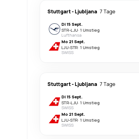
Stuttgart
-
Ljubljana
7 Tage
Di 15 Sept.
STR
-
LJU
·
1 Umstieg
Lufthansa
Mo 21 Sept.
LJU
-
STR
·
1 Umstieg
SWISS
Stuttgart
-
Ljubljana
7 Tage
Di 15 Sept.
STR
-
LJU
·
1 Umstieg
SWISS
Mo 21 Sept.
LJU
-
STR
·
1 Umstieg
SWISS