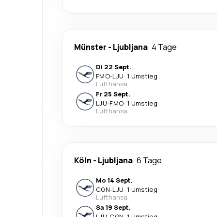
Münster
-
Ljubljana
4 Tage
Di 22 Sept.
FMO
-
LJU
·
1 Umstieg
Lufthansa
Fr 25 Sept.
LJU
-
FMO
·
1 Umstieg
Lufthansa
Köln
-
Ljubljana
6 Tage
Mo 14 Sept.
CGN
-
LJU
·
1 Umstieg
Lufthansa
Sa 19 Sept.
LJU
-
CGN
·
1 Umstieg