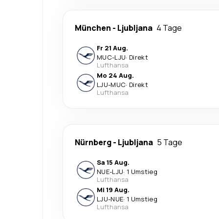
München
-
Ljubljana
4 Tage
Fr 21 Aug.
MUC
-
LJU
·
Direkt
Lufthansa
Mo 24 Aug.
LJU
-
MUC
·
Direkt
Lufthansa
Nürnberg
-
Ljubljana
5 Tage
Sa 15 Aug.
NUE
-
LJU
·
1 Umstieg
Lufthansa
Mi 19 Aug.
LJU
-
NUE
·
1 Umstieg
Lufthansa