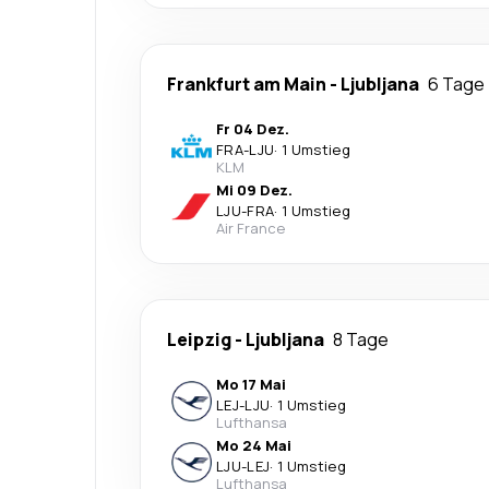
Frankfurt am Main
-
Ljubljana
6 Tage
Fr 04 Dez.
FRA
-
LJU
·
1 Umstieg
KLM
Mi 09 Dez.
LJU
-
FRA
·
1 Umstieg
Air France
Leipzig
-
Ljubljana
8 Tage
Mo 17 Mai
LEJ
-
LJU
·
1 Umstieg
Lufthansa
Mo 24 Mai
LJU
-
LEJ
·
1 Umstieg
Lufthansa