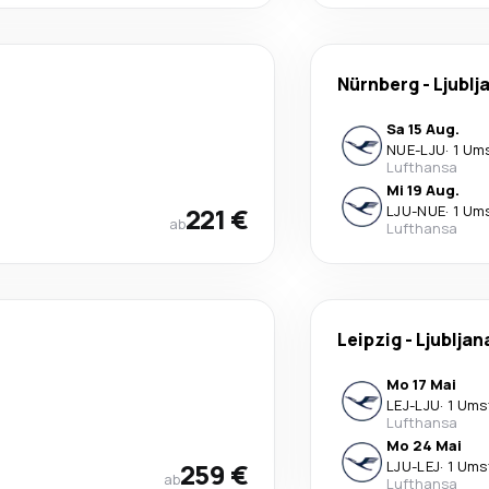
Nürnberg
-
Ljublj
Sa 15 Aug.
NUE
-
LJU
·
1 Um
Lufthansa
Mi 19 Aug.
221 €
LJU
-
NUE
·
1 Um
ab
Lufthansa
Leipzig
-
Ljubljan
Mo 17 Mai
LEJ
-
LJU
·
1 Ums
Lufthansa
Mo 24 Mai
259 €
LJU
-
LEJ
·
1 Ums
ab
Lufthansa