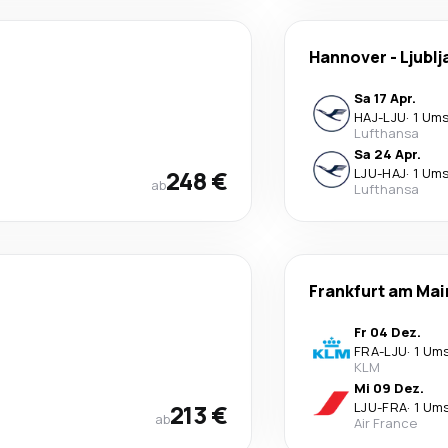
Hannover
-
Ljublj
Sa 17 Apr.
HAJ
-
LJU
·
1 Ums
Lufthansa
Sa 24 Apr.
248 €
LJU
-
HAJ
·
1 Ums
ab
Lufthansa
Frankfurt am Mai
Fr 04 Dez.
FRA
-
LJU
·
1 Um
KLM
Mi 09 Dez.
213 €
LJU
-
FRA
·
1 Um
ab
Air France