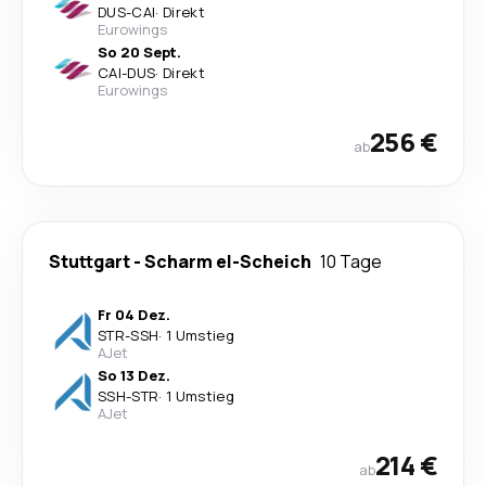
DUS
-
CAI
·
Direkt
Eurowings
So 20 Sept.
CAI
-
DUS
·
Direkt
Eurowings
256 €
ab
Stuttgart
-
Scharm el-Scheich
10 Tage
Fr 04 Dez.
STR
-
SSH
·
1 Umstieg
AJet
So 13 Dez.
SSH
-
STR
·
1 Umstieg
AJet
214 €
ab