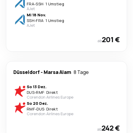
FRA
-
SSH
·
1 Umstieg
AJet
Mi 18 Nov.
SSH
-
FRA
·
1 Umstieg
AJet
201 €
ab
Düsseldorf
-
Marsa Alam
8 Tage
So 13 Dez.
DUS
-
RMF
·
Direkt
Corendon Airlines Europe
So 20 Dez.
RMF
-
DUS
·
Direkt
Corendon Airlines Europe
242 €
ab