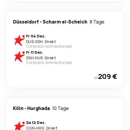
Düsseldorf
-
Scharm el-Scheich
8 Tage
Fr 04 Dez.
DUS
-
SSH
·
Direkt
Corendon Airlines Europe
Fr 11 Dez.
SSH
-
DUS
·
Direkt
Corendon Airlines Europe
209 €
ab
Köln
-
Hurghada
10 Tage
Sa 12 Dez.
CGN
-
HRG
·
Direkt