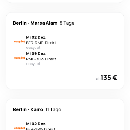
Berlin
-
Marsa Alam
8 Tage
Mi 02 Dez.
BER
-
RMF
·
Direkt
easyJet
Mi 09 Dez.
RMF
-
BER
·
Direkt
easyJet
135 €
ab
Berlin
-
Kairo
11 Tage
Mi 02 Dez.
BER
-
SPX
·
Direkt