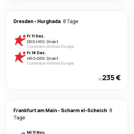
Dresden
-
Hurghada
8 Tage
Fr 11 Dez.
DRS
-
HRG
·
Direkt
Corendon Airlines Europe
Fr 18 Dez.
HRG
-
DRS
·
Direkt
Corendon Airlines Europe
235 €
ab
Frankfurt am Main
-
Scharm el-Scheich
8
Tage
Mi 11 Nov.