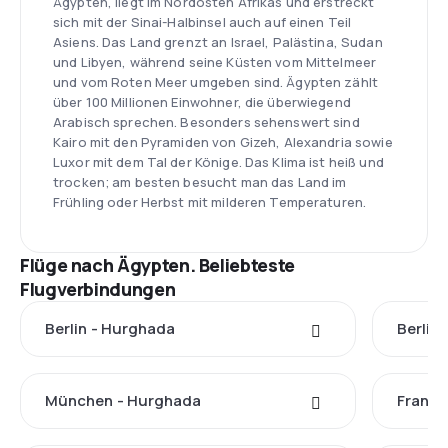
Ägypten, liegt im Nordosten Afrikas und erstreckt
sich mit der Sinai-Halbinsel auch auf einen Teil
Asiens. Das Land grenzt an Israel, Palästina, Sudan
und Libyen, während seine Küsten vom Mittelmeer
und vom Roten Meer umgeben sind. Ägypten zählt
über 100 Millionen Einwohner, die überwiegend
Arabisch sprechen. Besonders sehenswert sind
Kairo mit den Pyramiden von Gizeh, Alexandria sowie
Luxor mit dem Tal der Könige. Das Klima ist heiß und
trocken; am besten besucht man das Land im
Frühling oder Herbst mit milderen Temperaturen.
Flüge nach Ägypten. Beliebteste
Flugverbindungen
Berlin - Hurghada
Berlin 
München - Hurghada
Frankf