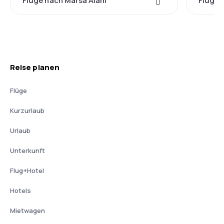
Flüge nach Marsa Alam
Flüge 
Reise planen
Flüge
Kurzurlaub
Urlaub
Unterkunft
Flug+Hotel
Hotels
Mietwagen