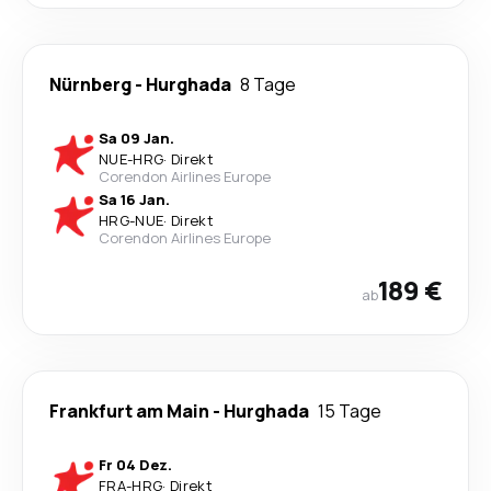
Nürnberg
-
Hurghada
8 Tage
Sa 09 Jan.
NUE
-
HRG
·
Direkt
Corendon Airlines Europe
Sa 16 Jan.
HRG
-
NUE
·
Direkt
Corendon Airlines Europe
189 €
ab
Frankfurt am Main
-
Hurghada
15 Tage
Fr 04 Dez.
FRA
-
HRG
·
Direkt