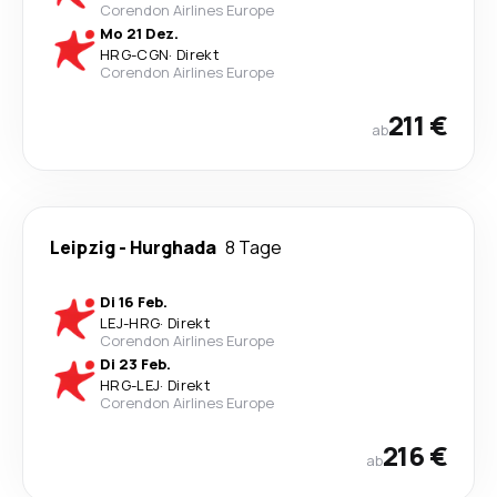
Corendon Airlines Europe
Mo 21 Dez.
HRG
-
CGN
·
Direkt
Corendon Airlines Europe
211 €
ab
Leipzig
-
Hurghada
8 Tage
Di 16 Feb.
LEJ
-
HRG
·
Direkt
Corendon Airlines Europe
Di 23 Feb.
HRG
-
LEJ
·
Direkt
Corendon Airlines Europe
216 €
ab