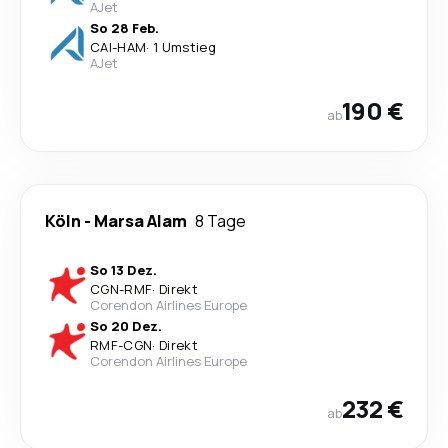
AJet
So 28 Feb.
CAI
-
HAM
·
1 Umstieg
AJet
190 €
ab
Köln
-
Marsa Alam
8 Tage
So 13 Dez.
CGN
-
RMF
·
Direkt
Corendon Airlines Europe
So 20 Dez.
RMF
-
CGN
·
Direkt
Corendon Airlines Europe
232 €
ab