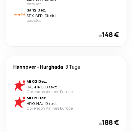
easyJet
Sa 12 Dez.
SPX
-
BER
·
Direkt
easyJet
148 €
ab
Hannover
-
Hurghada
8 Tage
Mi 02 Dez.
HAJ
-
HRG
·
Direkt
Corendon Airlines Europe
Mi 09 Dez.
HRG
-
HAJ
·
Direkt
Corendon Airlines Europe
188 €
ab