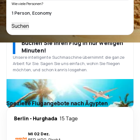
Wie viele Personen?
Suchen
Buchen Sie Ihren Flug in nur wenigen
Minuten!
Unsere intelligente Suchmaschine übernimmt die ganze
Arbeit für Sie. Sagen Sie uns einfach, wohin Sie fliegen
möchten, und schon kann’s losgehen.
Spezielle Flugangebote nach Ägypten
Berlin
-
Hurghada
15 Tage
Mi 02 Dez.
BER
-
HRG
·
Direkt