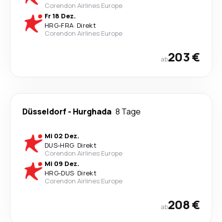
Corendon Airlines Europe
Fr 18 Dez.
HRG
-
FRA
·
Direkt
Corendon Airlines Europe
203 €
ab
Düsseldorf
-
Hurghada
8 Tage
Mi 02 Dez.
DUS
-
HRG
·
Direkt
Corendon Airlines Europe
Mi 09 Dez.
HRG
-
DUS
·
Direkt
Corendon Airlines Europe
208 €
ab