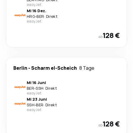
easyJet
Mi 16 Dez.
HRG
-
BER
·
Direkt
easyJet
128 €
ab
Berlin
-
Scharm el-Scheich
8 Tage
Mi 16 Juni
BER
-
SSH
·
Direkt
easyJet
Mi 23 Juni
SSH
-
BER
·
Direkt
easyJet
128 €
ab