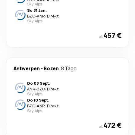
Sky Alps
So 31 Jan.
BZO
-
ANR
·
Direkt
Sky Alps
457 €
ab
Antwerpen
-
Bozen
8 Tage
Do 03 Sept.
ANR
-
BZO
·
Direkt
Sky Alps
Do 10 Sept.
BZO
-
ANR
·
Direkt
Sky Alps
472 €
ab