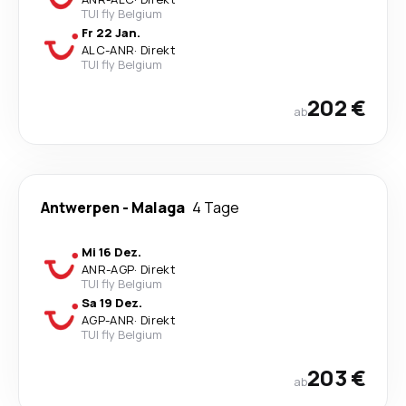
TUI fly Belgium
Fr 22 Jan.
ALC
-
ANR
·
Direkt
TUI fly Belgium
202 €
ab
Antwerpen
-
Malaga
4 Tage
Mi 16 Dez.
ANR
-
AGP
·
Direkt
TUI fly Belgium
Sa 19 Dez.
AGP
-
ANR
·
Direkt
TUI fly Belgium
203 €
ab