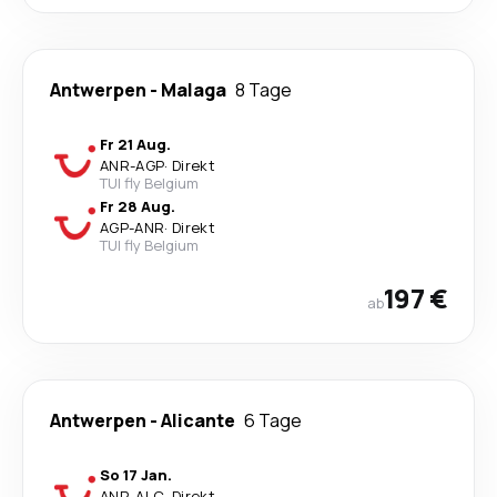
Antwerpen
-
Malaga
8 Tage
Fr 21 Aug.
ANR
-
AGP
·
Direkt
TUI fly Belgium
Fr 28 Aug.
AGP
-
ANR
·
Direkt
TUI fly Belgium
197 €
ab
Antwerpen
-
Alicante
6 Tage
So 17 Jan.
ANR
-
ALC
·
Direkt