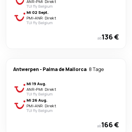
ANR
-
PMI
·
Direkt
TUI fly Belgium
Mi 02 Sept.
PMI
-
ANR
·
Direkt
TUI fly Belgium
136 €
ab
Antwerpen
-
Palma de Mallorca
8 Tage
Mi 19 Aug.
ANR
-
PMI
·
Direkt
TUI fly Belgium
Mi 26 Aug.
PMI
-
ANR
·
Direkt
TUI fly Belgium
166 €
ab