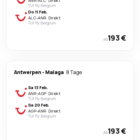
ANR
-
ALC
·
Direkt
TUI fly Belgium
Do 11 Feb.
ALC
-
ANR
·
Direkt
TUI fly Belgium
193 €
ab
Antwerpen
-
Malaga
8 Tage
Sa 13 Feb.
ANR
-
AGP
·
Direkt
TUI fly Belgium
Sa 20 Feb.
AGP
-
ANR
·
Direkt
TUI fly Belgium
193 €
ab