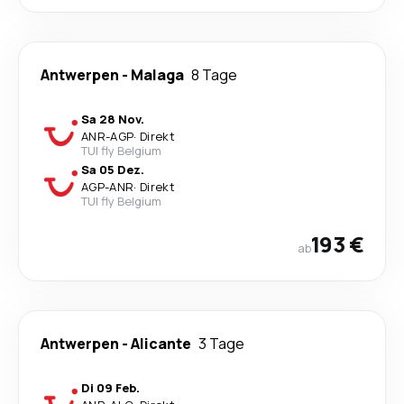
Antwerpen
-
Malaga
8 Tage
Sa 28 Nov.
ANR
-
AGP
·
Direkt
TUI fly Belgium
Sa 05 Dez.
AGP
-
ANR
·
Direkt
TUI fly Belgium
193 €
ab
Antwerpen
-
Alicante
3 Tage
Di 09 Feb.