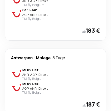
ANR
-
AGP
·
Direkt
TUI fly Belgium
Sa 16 Jan.
AGP
-
ANR
·
Direkt
TUI fly Belgium
183 €
ab
Antwerpen
-
Malaga
8 Tage
Mi 02 Dez.
ANR
-
AGP
·
Direkt
TUI fly Belgium
Mi 09 Dez.
AGP
-
ANR
·
Direkt
TUI fly Belgium
187 €
ab