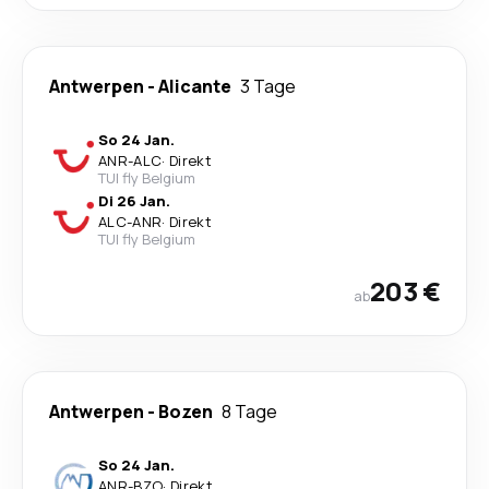
Antwerpen
-
Alicante
3 Tage
So 24 Jan.
ANR
-
ALC
·
Direkt
TUI fly Belgium
Di 26 Jan.
ALC
-
ANR
·
Direkt
TUI fly Belgium
203 €
ab
Antwerpen
-
Bozen
8 Tage
So 24 Jan.
ANR
-
BZO
·
Direkt