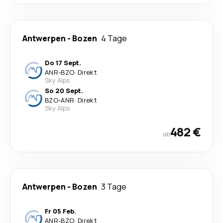
Antwerpen
-
Bozen
4 Tage
Do 17 Sept.
ANR
-
BZO
·
Direkt
Sky Alps
So 20 Sept.
BZO
-
ANR
·
Direkt
Sky Alps
482 €
ab
Antwerpen
-
Bozen
3 Tage
Fr 05 Feb.
ANR
-
BZO
·
Direkt