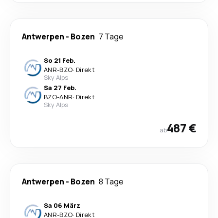
Antwerpen
-
Bozen
7 Tage
So 21 Feb.
ANR
-
BZO
·
Direkt
Sky Alps
Sa 27 Feb.
BZO
-
ANR
·
Direkt
Sky Alps
487 €
ab
Antwerpen
-
Bozen
8 Tage
Sa 06 März
ANR
-
BZO
·
Direkt