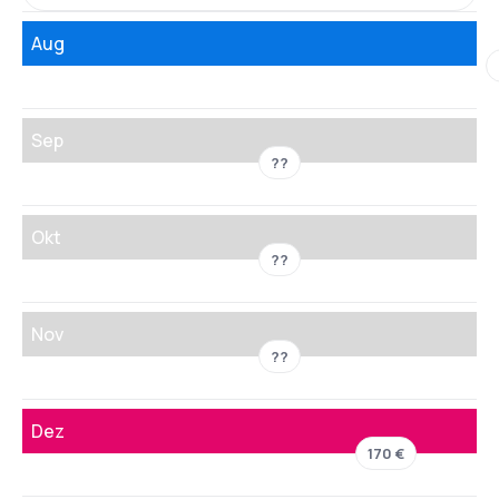
Aug
Sep
??
Okt
??
Nov
??
Dez
170 €