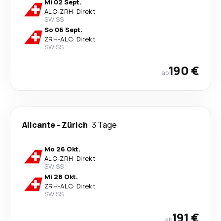
Mi 02 Sept.
ALC
-
ZRH
·
Direkt
SWISS
So 06 Sept.
ZRH
-
ALC
·
Direkt
SWISS
190 €
ab
Alicante
-
Zürich
3 Tage
Mo 26 Okt.
ALC
-
ZRH
·
Direkt
SWISS
Mi 28 Okt.
ZRH
-
ALC
·
Direkt
SWISS
191 €
ab