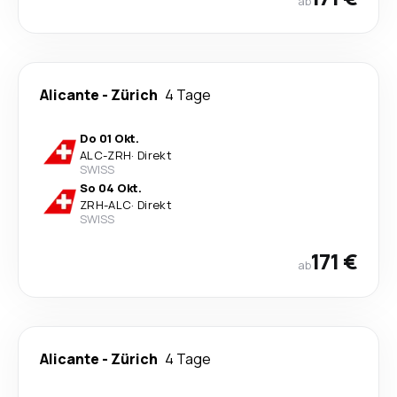
ab
Alicante
-
Zürich
4 Tage
Do 01 Okt.
ALC
-
ZRH
·
Direkt
SWISS
So 04 Okt.
ZRH
-
ALC
·
Direkt
SWISS
171 €
ab
Alicante
-
Zürich
4 Tage