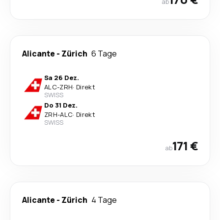
ab
Alicante
-
Zürich
6 Tage
Sa 26 Dez.
ALC
-
ZRH
·
Direkt
SWISS
Do 31 Dez.
ZRH
-
ALC
·
Direkt
SWISS
171 €
ab
Alicante
-
Zürich
4 Tage