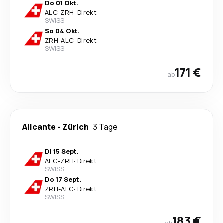
Do 01 Okt.
ALC
-
ZRH
·
Direkt
SWISS
So 04 Okt.
ZRH
-
ALC
·
Direkt
SWISS
171 €
ab
Alicante
-
Zürich
3 Tage
Di 15 Sept.
ALC
-
ZRH
·
Direkt
SWISS
Do 17 Sept.
ZRH
-
ALC
·
Direkt
SWISS
183 €
ab