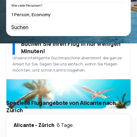
Wie viele Personen?
Suchen
Buchen Sie Ihren Flug in nur wenigen
Minuten!
Unsere intelligente Suchmaschine übernimmt die ganze
Arbeit für Sie. Sagen Sie uns einfach, wohin Sie fliegen
möchten, und schon kann’s losgehen.
Spezielle Flugangebote von Alicante nach
Zürich
Alicante
-
Zürich
6 Tage