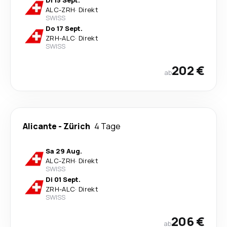
Di 15 Sept.
ALC
-
ZRH
·
Direkt
SWISS
Do 17 Sept.
ZRH
-
ALC
·
Direkt
SWISS
202 €
ab
Alicante
-
Zürich
4 Tage
Sa 29 Aug.
ALC
-
ZRH
·
Direkt
SWISS
Di 01 Sept.
ZRH
-
ALC
·
Direkt
SWISS
206 €
ab