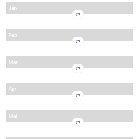
Jan
??
Feb
??
Mär
??
Apr
??
Mai
??