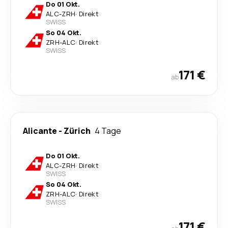
Do 01 Okt.
ALC
-
ZRH
·
Direkt
SWISS
So 04 Okt.
ZRH
-
ALC
·
Direkt
SWISS
171 €
ab
Alicante
-
Zürich
4 Tage
Do 01 Okt.
ALC
-
ZRH
·
Direkt
SWISS
So 04 Okt.
ZRH
-
ALC
·
Direkt
SWISS
171 €