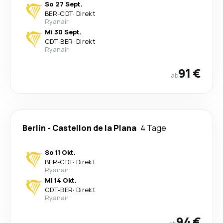
So 27 Sept.
BER
-
CDT
·
Direkt
Ryanair
Mi 30 Sept.
CDT
-
BER
·
Direkt
Ryanair
91 €
ab
Berlin
-
Castellon de la Plana
4 Tage
So 11 Okt.
BER
-
CDT
·
Direkt
Ryanair
Mi 14 Okt.
CDT
-
BER
·
Direkt
Ryanair
94 €