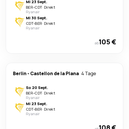
Mi 23 Sept.
BER
-
CDT
·
Direkt
Ryanair
Mi 30 Sept.
CDT
-
BER
·
Direkt
Ryanair
105 €
ab
Berlin
-
Castellon de la Plana
4 Tage
So 20 Sept.
BER
-
CDT
·
Direkt
Ryanair
Mi 23 Sept.
CDT
-
BER
·
Direkt
Ryanair
108 €
ab