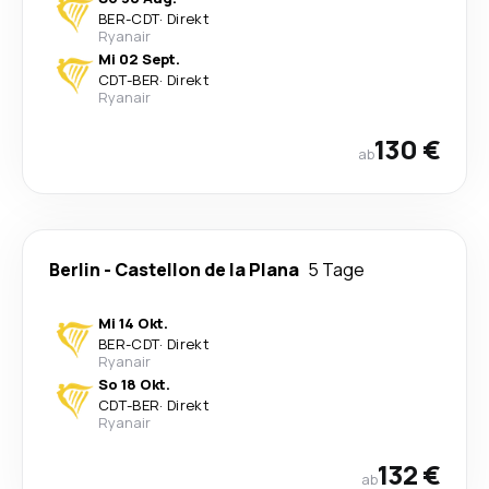
BER
-
CDT
·
Direkt
Ryanair
Mi 02 Sept.
CDT
-
BER
·
Direkt
Ryanair
130 €
ab
Berlin
-
Castellon de la Plana
5 Tage
Mi 14 Okt.
BER
-
CDT
·
Direkt
Ryanair
So 18 Okt.
CDT
-
BER
·
Direkt
Ryanair
132 €
ab