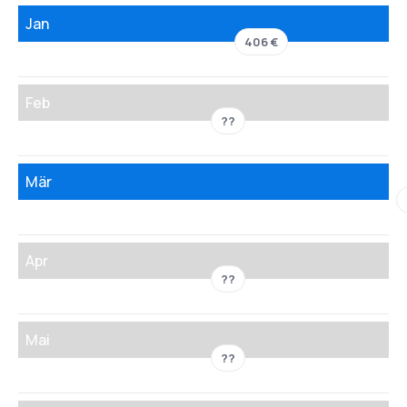
Jan
406 €
Feb
??
Mär
Apr
??
Mai
??