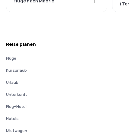
Flüge nach Madrid
(Tener
Reise planen
Flüge
Kurzurlaub
Urlaub
Unterkunft
Flug+Hotel
Hotels
Mietwagen