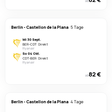
ab
Berlin
-
Castellon de la Plana
5 Tage
Mi 30 Sept.
BER
-
CDT
·
Direkt
Ryanair
So 04 Okt.
CDT
-
BER
·
Direkt
Ryanair
82 €
ab
Berlin
-
Castellon de la Plana
4 Tage