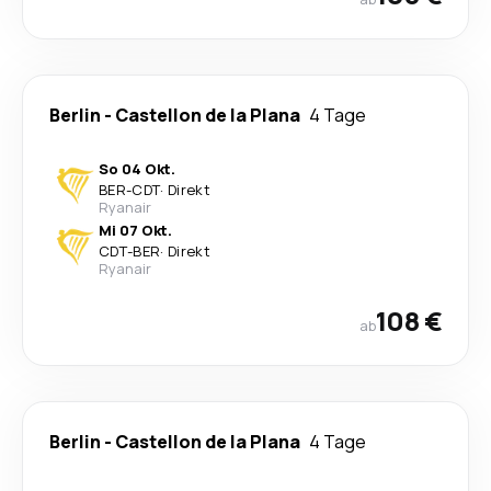
Berlin
-
Castellon de la Plana
4 Tage
So 04 Okt.
BER
-
CDT
·
Direkt
Ryanair
Mi 07 Okt.
CDT
-
BER
·
Direkt
Ryanair
108 €
ab
Berlin
-
Castellon de la Plana
4 Tage