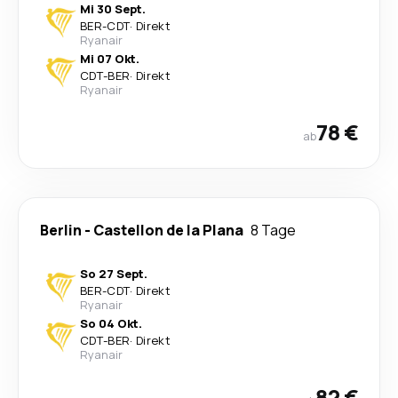
Mi 30 Sept.
BER
-
CDT
·
Direkt
Ryanair
Mi 07 Okt.
CDT
-
BER
·
Direkt
Ryanair
78 €
ab
Berlin
-
Castellon de la Plana
8 Tage
So 27 Sept.
BER
-
CDT
·
Direkt
Ryanair
So 04 Okt.
CDT
-
BER
·
Direkt
Ryanair
82 €