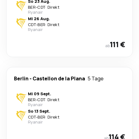
So 23 Aug.
BER
-
CDT
·
Direkt
Ryanair
Mi 26 Aug.
CDT
-
BER
·
Direkt
Ryanair
111 €
ab
Berlin
-
Castellon de la Plana
5 Tage
Mi 09 Sept.
BER
-
CDT
·
Direkt
Ryanair
So 13 Sept.
CDT
-
BER
·
Direkt
Ryanair
114 €
ab