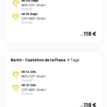
Mi 09 Sept.
BER
-
CDT
·
Direkt
Ryanair
Mi 16 Sept.
CDT
-
BER
·
Direkt
Ryanair
118 €
ab
Berlin
-
Castellon de la Plana
8 Tage
Mi 14 Okt.
BER
-
CDT
·
Direkt
Ryanair
Mi 21 Okt.
CDT
-
BER
·
Direkt
Ryanair
118 €
ab