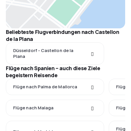
Beliebteste Flugverbindungen nach Castellon
de la Plana
Düsseldorf - Castellon de la
Plana
Flüge nach Spanien – auch diese Ziele
begeistern Reisende
Flüge nach Palma de Mallorca
Flüge 
Flüge nach Malaga
Flüge 
Flüge 