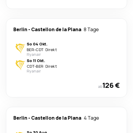
Berlin
-
Castellon de la Plana
8 Tage
So 04 Okt.
BER
-
CDT
·
Direkt
Ryanair
So 11 Okt.
CDT
-
BER
·
Direkt
Ryanair
126 €
ab
Berlin
-
Castellon de la Plana
4 Tage
So 30 Aug.