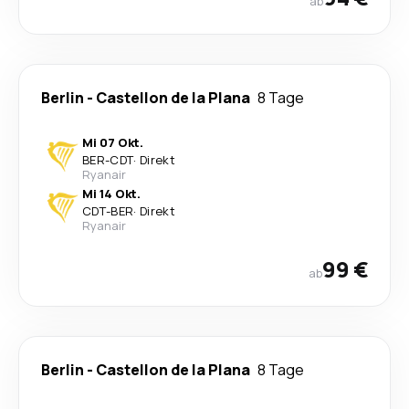
ab
Berlin
-
Castellon de la Plana
8 Tage
Mi 07 Okt.
BER
-
CDT
·
Direkt
Ryanair
Mi 14 Okt.
CDT
-
BER
·
Direkt
Ryanair
99 €
ab
Berlin
-
Castellon de la Plana
8 Tage