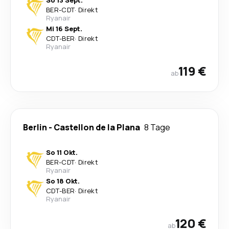
So 13 Sept.
BER
-
CDT
·
Direkt
Ryanair
Mi 16 Sept.
CDT
-
BER
·
Direkt
Ryanair
119 €
ab
Berlin
-
Castellon de la Plana
8 Tage
So 11 Okt.
BER
-
CDT
·
Direkt
Ryanair
So 18 Okt.
CDT
-
BER
·
Direkt
Ryanair
120 €
ab