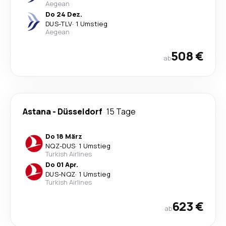
Aegean
Do 24 Dez.
DUS
-
TLV
·
1 Umstieg
Aegean
508 €
ab
Astana
-
Düsseldorf
15 Tage
Do 18 März
NQZ
-
DUS
·
1 Umstieg
Turkish Airlines
Do 01 Apr.
DUS
-
NQZ
·
1 Umstieg
Turkish Airlines
623 €
ab