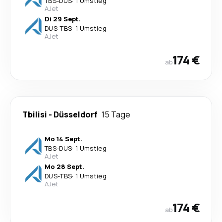
TBS
-
DUS
·
1 Umstieg
AJet
Di 29 Sept.
DUS
-
TBS
·
1 Umstieg
AJet
174 €
ab
Tbilisi
-
Düsseldorf
15 Tage
Mo 14 Sept.
TBS
-
DUS
·
1 Umstieg
AJet
Mo 28 Sept.
DUS
-
TBS
·
1 Umstieg
AJet
174 €
ab