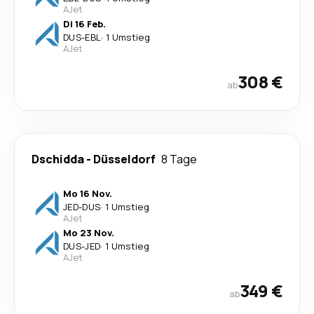
AJet
Di 16 Feb.
DUS
-
EBL
·
1 Umstieg
AJet
308 €
ab
Dschidda
-
Düsseldorf
8 Tage
Mo 16 Nov.
JED
-
DUS
·
1 Umstieg
AJet
Mo 23 Nov.
DUS
-
JED
·
1 Umstieg
AJet
349 €
ab