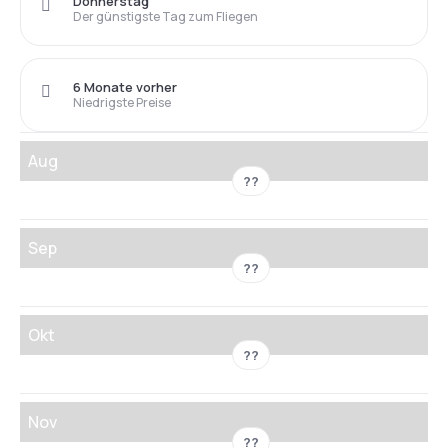
Donnerstag
Der günstigste Tag zum Fliegen
6 Monate vorher
Niedrigste Preise
Aug
??
Sep
??
Okt
??
Nov
??