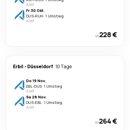
AJet
Fr 30 Okt.
DUS
-
RUH
·
1 Umstieg
AJet
228 €
ab
Erbil
-
Düsseldorf
10 Tage
Do 19 Nov.
EBL
-
DUS
·
1 Umstieg
AJet
Sa 28 Nov.
DUS
-
EBL
·
1 Umstieg
AJet
264 €
ab