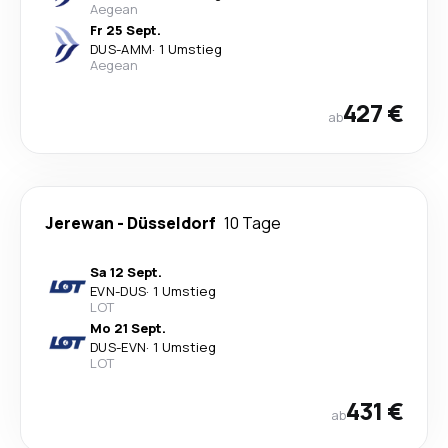
Aegean
Fr 25 Sept.
DUS
-
AMM
·
1 Umstieg
Aegean
427 €
ab
Jerewan
-
Düsseldorf
10 Tage
Sa 12 Sept.
EVN
-
DUS
·
1 Umstieg
LOT
Mo 21 Sept.
DUS
-
EVN
·
1 Umstieg
LOT
431 €
ab