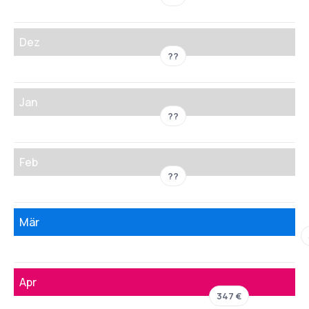
Dez
??
Jan
??
Feb
??
Mär
Apr
347 €