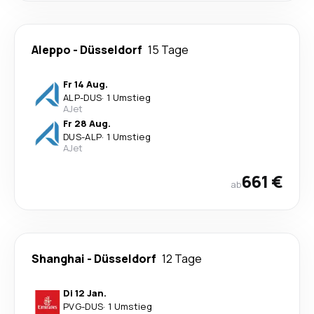
Aleppo
-
Düsseldorf
15 Tage
Fr 14 Aug.
ALP
-
DUS
·
1 Umstieg
AJet
Fr 28 Aug.
DUS
-
ALP
·
1 Umstieg
AJet
661 €
ab
Shanghai
-
Düsseldorf
12 Tage
Di 12 Jan.
PVG
-
DUS
·
1 Umstieg