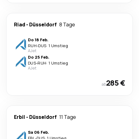
Riad
-
Düsseldorf
8 Tage
Do 18 Feb.
RUH
-
DUS
·
1 Umstieg
AJet
Do 25 Feb.
DUS
-
RUH
·
1 Umstieg
AJet
285 €
ab
Erbil
-
Düsseldorf
11 Tage
Sa 06 Feb.
EBL
-
DUS
·
1 Umstieg