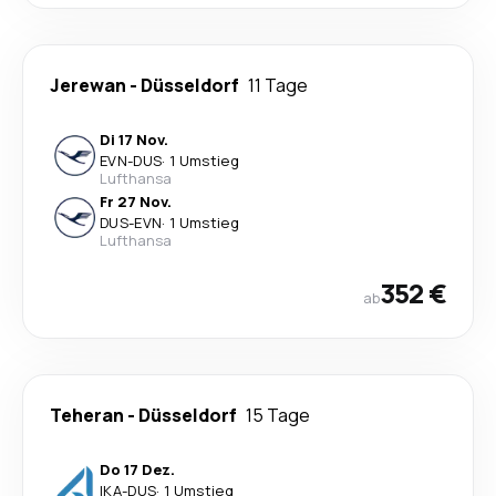
Jerewan
-
Düsseldorf
11 Tage
Di 17 Nov.
EVN
-
DUS
·
1 Umstieg
Lufthansa
Fr 27 Nov.
DUS
-
EVN
·
1 Umstieg
Lufthansa
352 €
ab
Teheran
-
Düsseldorf
15 Tage
Do 17 Dez.
IKA
-
DUS
·
1 Umstieg