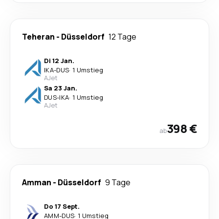
Teheran
-
Düsseldorf
12 Tage
Di 12 Jan.
IKA
-
DUS
·
1 Umstieg
AJet
Sa 23 Jan.
DUS
-
IKA
·
1 Umstieg
AJet
398 €
ab
Amman
-
Düsseldorf
9 Tage
Do 17 Sept.
AMM
-
DUS
·
1 Umstieg