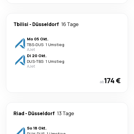
Tbilisi
-
Düsseldorf
16 Tage
Mo 05 Okt.
TBS
-
DUS
·
1 Umstieg
AJet
Di 20 Okt.
DUS
-
TBS
·
1 Umstieg
AJet
174 €
ab
Riad
-
Düsseldorf
13 Tage
So 18 Okt.
RUH
-
DUS
·
1 Umstieg