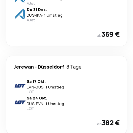
AJet
Do 31 Dez.
DUS
-
IKA
·
1 Umstieg
AJet
369 €
ab
Jerewan
-
Düsseldorf
8 Tage
Sa 17 Okt.
EVN
-
DUS
·
1 Umstieg
LOT
Sa 24 Okt.
DUS
-
EVN
·
1 Umstieg
LOT
382 €
ab