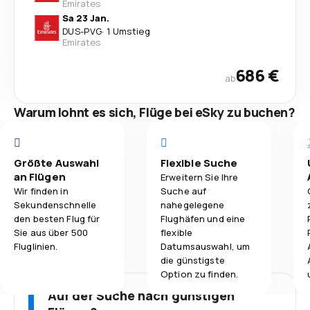
Emirates
Sa 23 Jan.
DUS
-
PVG
·
1 Umstieg
Emirates
686 €
ab
Warum lohnt es sich, Flüge bei eSky zu buchen?
Größte Auswahl
Flexible Suche
an Flügen
Erweitern Sie Ihre
Wir finden in
Suche auf
Sekundenschnelle
nahegelegene
den besten Flug für
Flughäfen und eine
Sie aus über 500
flexible
Fluglinien.
Datumsauswahl, um
die günstigste
Option zu finden.
Auf der Suche nach günstigen