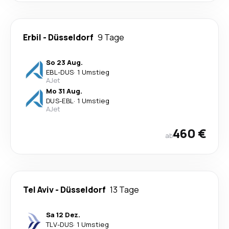
Erbil
-
Düsseldorf
9 Tage
So 23 Aug.
EBL
-
DUS
·
1 Umstieg
AJet
Mo 31 Aug.
DUS
-
EBL
·
1 Umstieg
AJet
460 €
ab
Tel Aviv
-
Düsseldorf
13 Tage
Sa 12 Dez.
TLV
-
DUS
·
1 Umstieg