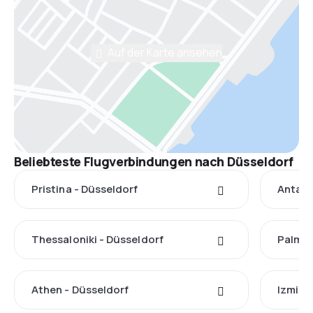
Auf der Karte ansehen
Beliebteste Flugverbindungen nach Düsseldorf
Pristina - Düsseldorf
Antaly
Thessaloniki - Düsseldorf
Palma 
Athen - Düsseldorf
Izmir 