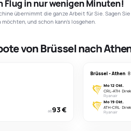
n Flug in nur wenigen Minuten!
hine übernimmt die ganze Arbeit für Sie. Sagen Sie
en möchten, und schon kann’s losgehen.
bote von Brüssel nach Athe
Brüssel
-
Athen
8
Mo 12 Okt.
CRL
-
ATH
·
Dire
Ryanair
Mo 19 Okt.
93 €
ATH
-
CRL
·
Dire
ab
Ryanair