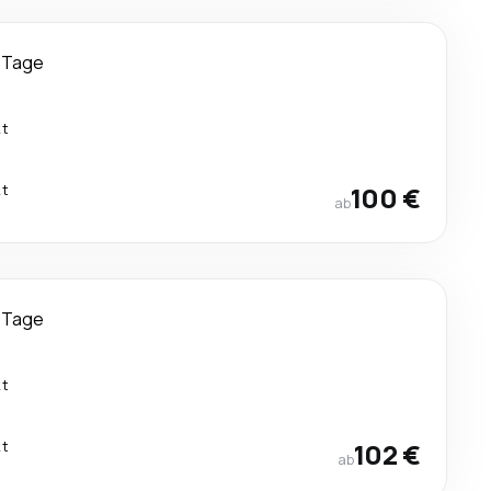
 Tage
kt
kt
100 €
ab
 Tage
kt
kt
102 €
ab