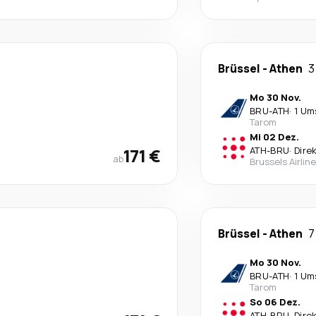
Brüssel
-
Athen
3
Mo 30 Nov.
BRU
-
ATH
·
1 Um
Tarom
Mi 02 Dez.
171 €
ATH
-
BRU
·
Dire
ab
Brussels Airlin
Brüssel
-
Athen
7
Mo 30 Nov.
BRU
-
ATH
·
1 Um
Tarom
So 06 Dez.
ATH
-
BRU
·
Dire