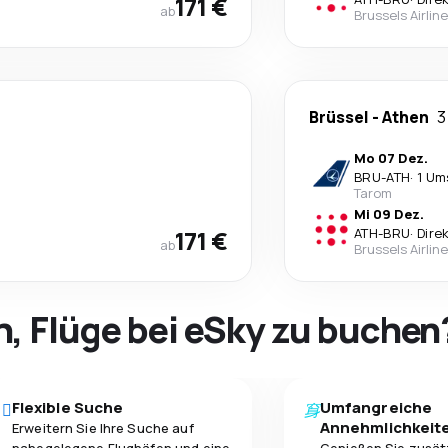
171 €
ab
Brussels Airlin
Brüssel
-
Athen
3
Mo 07 Dez.
BRU
-
ATH
·
1 Um
Tarom
Mi 09 Dez.
171 €
ATH
-
BRU
·
Dire
ab
Brussels Airlin
h, Flüge bei eSky zu buchen
Flexible Suche
Umfangreiche
Annehmlichkeit
Erweitern Sie Ihre Suche auf