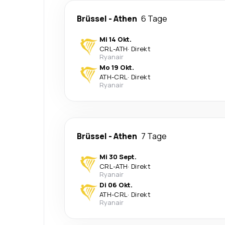
Brüssel
-
Athen
6 Tage
Mi 14 Okt.
CRL
-
ATH
·
Direkt
Ryanair
Mo 19 Okt.
ATH
-
CRL
·
Direkt
Ryanair
Brüssel
-
Athen
7 Tage
Mi 30 Sept.
CRL
-
ATH
·
Direkt
Ryanair
Di 06 Okt.
ATH
-
CRL
·
Direkt
Ryanair