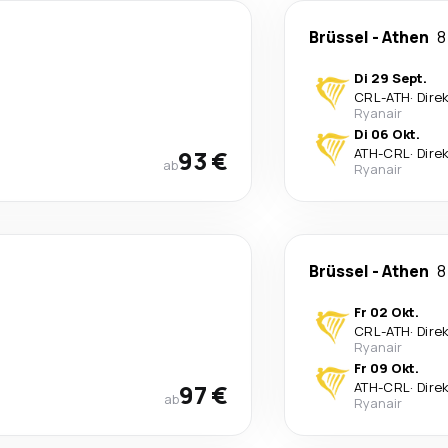
Brüssel
-
Athen
8
Di 29 Sept.
CRL
-
ATH
·
Dire
Ryanair
Di 06 Okt.
93 €
ATH
-
CRL
·
Dire
ab
Ryanair
Brüssel
-
Athen
8
Fr 02 Okt.
CRL
-
ATH
·
Dire
Ryanair
Fr 09 Okt.
97 €
ATH
-
CRL
·
Dire
ab
Ryanair