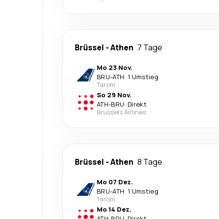
Brüssel
-
Athen
7 Tage
Mo 23 Nov.
BRU
-
ATH
·
1 Umstieg
Tarom
So 29 Nov.
ATH
-
BRU
·
Direkt
Brussels Airlines
Brüssel
-
Athen
8 Tage
Mo 07 Dez.
BRU
-
ATH
·
1 Umstieg
Tarom
Mo 14 Dez.
ATH
-
BRU
·
Direkt