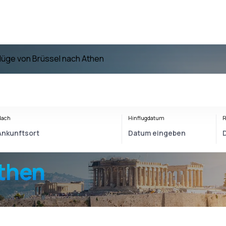
lüge von Brüssel nach Athen
Nach
Hinflugdatum
R
Athen