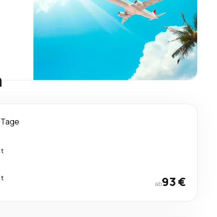
n
 Tage
kt
kt
93 €
ab