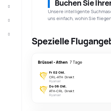
Buchen Sie Ihre
Vervollständigen
Sie die Reise
Unsere intelligente Suchmasc
Inspirationen
uns einfach, wohin Sie flieg
und
Ratschläge
Kundenservice
Spezielle Flugange
Brüssel
-
Athen
7 Tage
Fr 02 Okt.
CRL
-
ATH
·
Direkt
Ryanair
Do 08 Okt.
ATH
-
CRL
·
Direkt
Ryanair