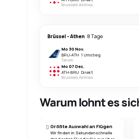
Brussels Airlines
Brüssel
-
Athen
8 Tage
Mo 30 Nov.
BRU
-
ATH
·
1 Umstieg
Tarom
Mo 07 Dez.
ATH
-
BRU
·
Direkt
Brussels Airlines
Warum lohnt es sic
Größte Auswahl an Flügen
Wir finden in Sekundenschnelle