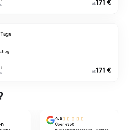
171 €
ab
es
 Tage
stieg
kt
171 €
ab
es
?
4.6
en
Über 4950