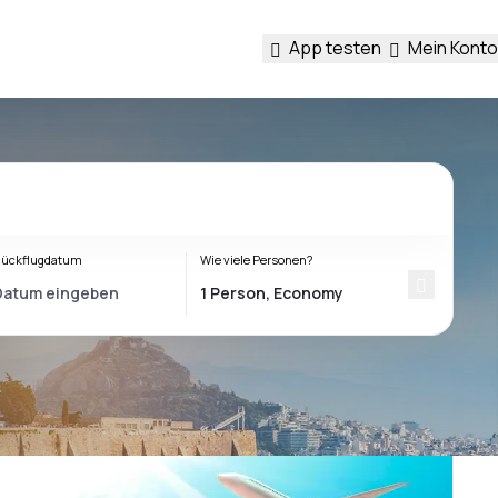
App testen
Mein Konto
ückflugdatum
Wie viele Personen?