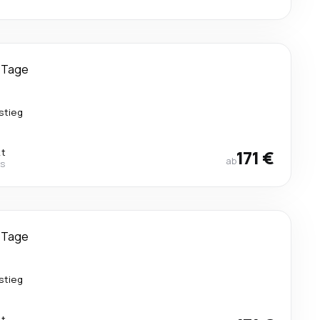
 Tage
stieg
kt
171 €
ab
es
 Tage
stieg
kt