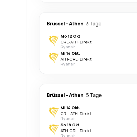
Brüssel
-
Athen
3 Tage
Mo 12 Okt.
CRL
-
ATH
·
Direkt
Ryanair
Mi 14 Okt.
ATH
-
CRL
·
Direkt
Ryanair
Brüssel
-
Athen
5 Tage
Mi 14 Okt.
CRL
-
ATH
·
Direkt
Ryanair
So 18 Okt.
ATH
-
CRL
·
Direkt
Ryanair