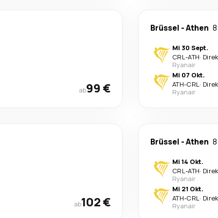
Brüssel
-
Athen
8
Mi 30 Sept.
CRL
-
ATH
·
Dire
Ryanair
Mi 07 Okt.
99 €
ATH
-
CRL
·
Dire
ab
Ryanair
Brüssel
-
Athen
8
Mi 14 Okt.
CRL
-
ATH
·
Dire
Ryanair
Mi 21 Okt.
102 €
ATH
-
CRL
·
Dire
ab
Ryanair