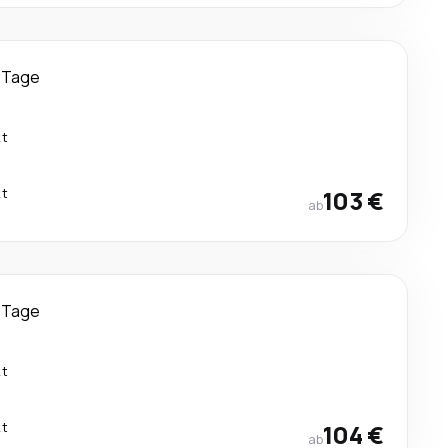
 Tage
kt
kt
103 €
ab
 Tage
kt
kt
104 €
ab