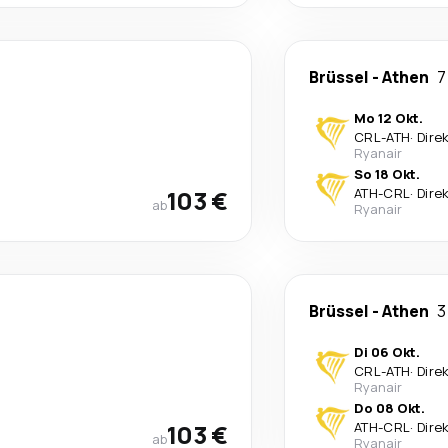
Brüssel
-
Athen
7
Mo 12 Okt.
CRL
-
ATH
·
Dire
Ryanair
So 18 Okt.
103 €
ATH
-
CRL
·
Dire
ab
Ryanair
Brüssel
-
Athen
3
Di 06 Okt.
CRL
-
ATH
·
Dire
Ryanair
Do 08 Okt.
103 €
ATH
-
CRL
·
Dire
ab
Ryanair