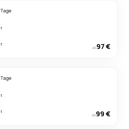
 Tage
kt
kt
97 €
ab
 Tage
kt
kt
99 €
ab