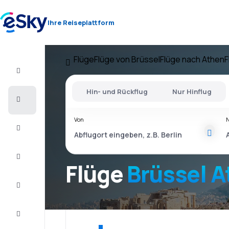
Ihre Reiseplattform
Flüge
Flüge von Brüssel
Flüge nach Athen
F
Flug+Hotel
Hin- und Rückflug
Nur Hinflug
Flüge
Von
Urlaub
Kurzurlaub
Flüge
Brüssel 
Unterkunft
Schnäppchen