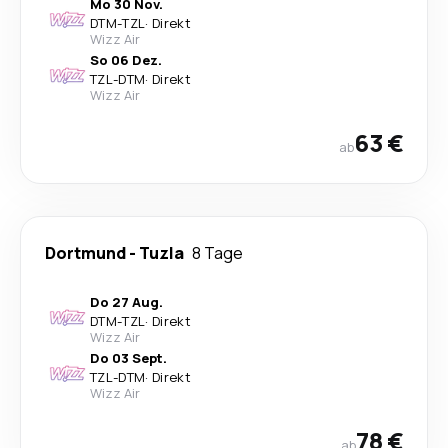
Mo 30 Nov.
DTM
-
TZL
·
Direkt
Wizz Air
So 06 Dez.
TZL
-
DTM
·
Direkt
Wizz Air
63 €
ab
Dortmund
-
Tuzla
8 Tage
Do 27 Aug.
DTM
-
TZL
·
Direkt
Wizz Air
Do 03 Sept.
TZL
-
DTM
·
Direkt
Wizz Air
78 €
ab