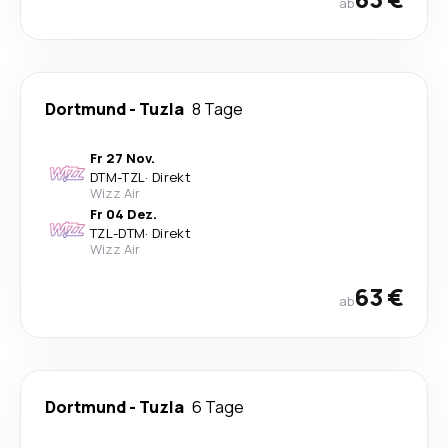
ab
Dortmund
-
Tuzla
8 Tage
Fr 27 Nov.
DTM
-
TZL
·
Direkt
Wizz Air
Fr 04 Dez.
TZL
-
DTM
·
Direkt
Wizz Air
63 €
ab
Dortmund
-
Tuzla
6 Tage