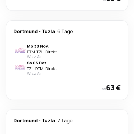
Dortmund
-
Tuzla
6 Tage
Mo 30 Nov.
DTM
-
TZL
·
Direkt
Wizz Air
Sa 05 Dez.
TZL
-
DTM
·
Direkt
Wizz Air
63 €
ab
Dortmund
-
Tuzla
7 Tage