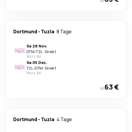
ab
Dortmund
-
Tuzla
8 Tage
Sa 28 Nov.
DTM
-
TZL
·
Direkt
Wizz Air
Sa 05 Dez.
TZL
-
DTM
·
Direkt
Wizz Air
63 €
ab
Dortmund
-
Tuzla
4 Tage