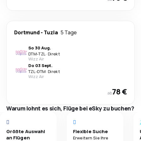
Dortmund
-
Tuzla
5 Tage
So 30 Aug.
DTM
-
TZL
·
Direkt
Wizz Air
Do 03 Sept.
TZL
-
DTM
·
Direkt
Wizz Air
78 €
ab
Warum lohnt es sich, Flüge bei eSky zu buchen?
Größte Auswahl
Flexible Suche
an Flügen
Erweitern Sie Ihre