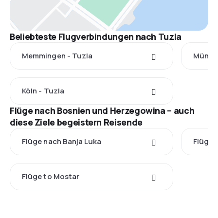
Beliebteste Flugverbindungen nach Tuzla
Memmingen - Tuzla
Münche
Köln - Tuzla
Flüge nach Bosnien und Herzegowina – auch
diese Ziele begeistern Reisende
Flüge nach Banja Luka
Flüge 
Flüge to Mostar