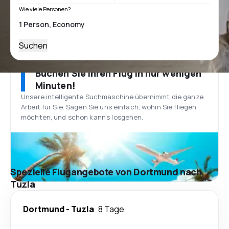
Wie viele Personen?
Suchen
Buchen Sie Ihren Flug in nur wenigen
Minuten!
Unsere intelligente Suchmaschine übernimmt die ganze
Arbeit für Sie. Sagen Sie uns einfach, wohin Sie fliegen
möchten, und schon kann’s losgehen.
Spezielle Flugangebote von Dortmund nach
Tuzla
Dortmund
-
Tuzla
8 Tage