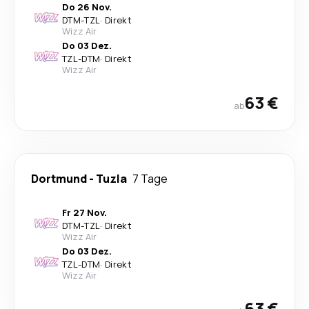
Do 26 Nov.
DTM
-
TZL
·
Direkt
Wizz Air
Do 03 Dez.
TZL
-
DTM
·
Direkt
Wizz Air
63 €
ab
Dortmund
-
Tuzla
7 Tage
Fr 27 Nov.
DTM
-
TZL
·
Direkt
Wizz Air
Do 03 Dez.
TZL
-
DTM
·
Direkt
Wizz Air
63 €