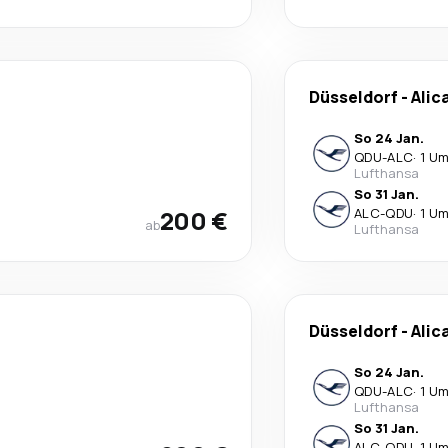
Düsseldorf
-
Alic
So 24 Jan.
QDU
-
ALC
·
1 Um
Lufthansa
So 31 Jan.
200 €
ALC
-
QDU
·
1 Um
ab
Lufthansa
Düsseldorf
-
Alic
So 24 Jan.
QDU
-
ALC
·
1 Um
Lufthansa
So 31 Jan.
ALC
-
QDU
·
1 Um