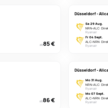
Düsseldorf
-
Alic
Sa 29 Aug.
NRN
-
ALC
·
Dire
Ryanair
Fr 04 Sept.
85 €
ALC
-
NRN
·
Dire
ab
Ryanair
Düsseldorf
-
Alic
Mo 31 Aug.
NRN
-
ALC
·
Dire
Ryanair
Mo 07 Sept.
86 €
ALC
-
NRN
·
Dire
ab
Ryanair