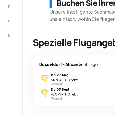
Buchen Sie Ihre
Vervollständigen
Sie die Reise
Unsere intelligente Suchmasc
Inspirationen
uns einfach, wohin Sie flieg
und
Ratschläge
Kundenservice
Spezielle Flugange
Düsseldorf
-
Alicante
8 Tage
Do 27 Aug.
NRN
-
ALC
·
Direkt
Ryanair
Do 03 Sept.
ALC
-
NRN
·
Direkt
Ryanair