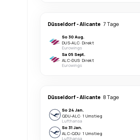
Düsseldorf
-
Alicante
7 Tage
So 30 Aug.
DUS
-
ALC
·
Direkt
Eurowings
Sa 05 Sept.
ALC
-
DUS
·
Direkt
Eurowings
Düsseldorf
-
Alicante
8 Tage
So 24 Jan.
QDU
-
ALC
·
1 Umstieg
Lufthansa
So 31 Jan.
ALC
-
QDU
·
1 Umstieg
Lufthansa