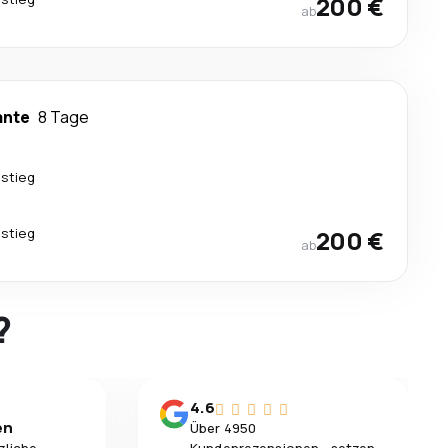
200 €
ab
ante
8 Tage
stieg
stieg
200 €
ab
?
4.6
en
Über 4950