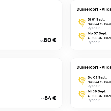
Düsseldorf
-
Alic
Di 01 Sept.
NRN
-
ALC
·
Dire
Ryanair
Mo 07 Sept.
80 €
ALC
-
NRN
·
Dire
ab
Ryanair
Düsseldorf
-
Alic
Do 03 Sept.
NRN
-
ALC
·
Dire
Ryanair
Mi 09 Sept.
84 €
ALC
-
NRN
·
Dire
ab
Ryanair