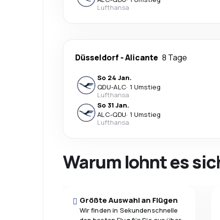
Lufthansa
Düsseldorf
-
Alicante
8 Tage
So 24 Jan.
QDU
-
ALC
·
1 Umstieg
Lufthansa
So 31 Jan.
ALC
-
QDU
·
1 Umstieg
Lufthansa
Warum lohnt es sic
Größte Auswahl an Flügen
Wir finden in Sekundenschnelle