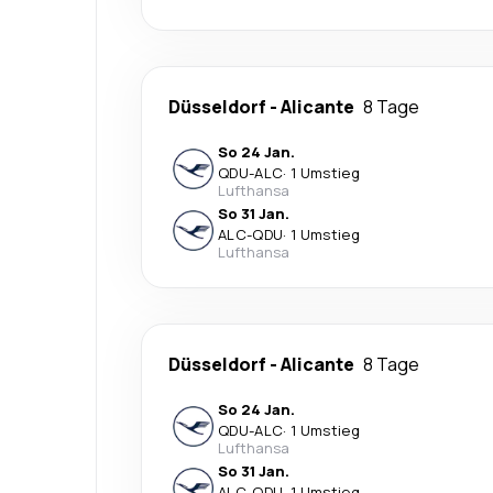
Düsseldorf
-
Alicante
8 Tage
So 24 Jan.
QDU
-
ALC
·
1 Umstieg
Lufthansa
So 31 Jan.
ALC
-
QDU
·
1 Umstieg
Lufthansa
Düsseldorf
-
Alicante
8 Tage
So 24 Jan.
QDU
-
ALC
·
1 Umstieg
Lufthansa
So 31 Jan.
ALC
-
QDU
·
1 Umstieg