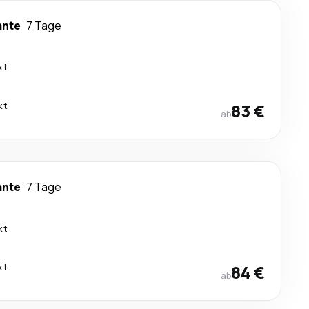
ante
7 Tage
kt
kt
83 €
ab
ante
7 Tage
kt
kt
84 €
ab