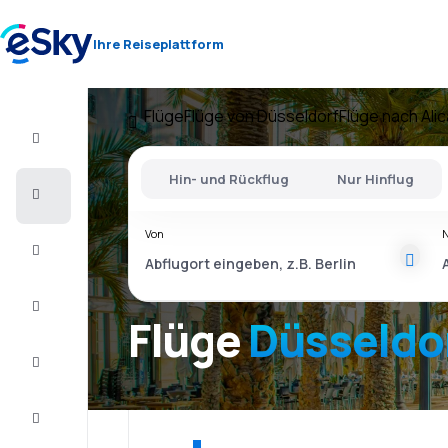
Ihre Reiseplattform
Flüge
Flüge von Düsseldorf
Flüge nach Ali
Flug+Hotel
Hin- und Rückflug
Nur Hinflug
Flüge
Von
Urlaub
Kurzurlaub
Flüge
Düsseldor
Unterkunft
Schnäppchen