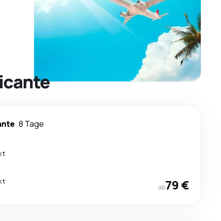
icante
ante
8 Tage
kt
kt
79 €
ab