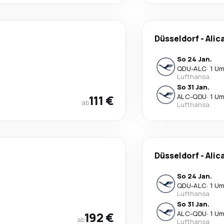
Düsseldorf
-
Alic
So 24 Jan.
QDU
-
ALC
·
1 Um
Lufthansa
So 31 Jan.
111 €
ALC
-
QDU
·
1 Um
ab
Lufthansa
Düsseldorf
-
Alic
So 24 Jan.
QDU
-
ALC
·
1 Um
Lufthansa
So 31 Jan.
192 €
ALC
-
QDU
·
1 Um
ab
Lufthansa