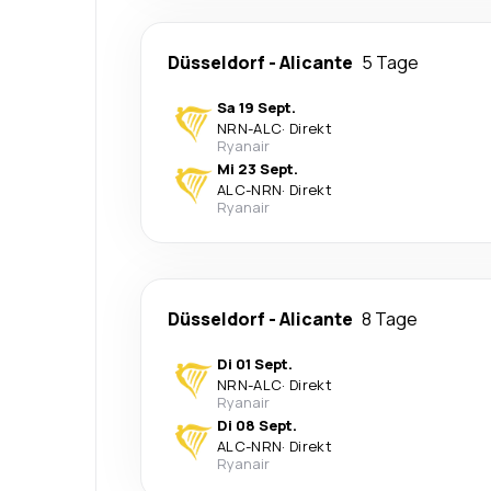
Düsseldorf
-
Alicante
5 Tage
Sa 19 Sept.
NRN
-
ALC
·
Direkt
Ryanair
Mi 23 Sept.
ALC
-
NRN
·
Direkt
Ryanair
Düsseldorf
-
Alicante
8 Tage
Di 01 Sept.
NRN
-
ALC
·
Direkt
Ryanair
Di 08 Sept.
ALC
-
NRN
·
Direkt
Ryanair