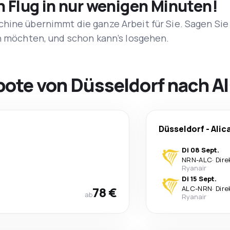
n Flug in nur wenigen Minuten!
hine übernimmt die ganze Arbeit für Sie. Sagen Sie
en möchten, und schon kann’s losgehen.
bote von Düsseldorf nach Al
Düsseldorf
-
Alic
Di 08 Sept.
NRN
-
ALC
·
Dire
Ryanair
Di 15 Sept.
78 €
ALC
-
NRN
·
Dire
ab
Ryanair