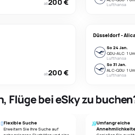
200 €
ab
Lufthansa
Düsseldorf
-
Alic
So 24 Jan.
QDU
-
ALC
·
1 Um
Lufthansa
So 31 Jan.
200 €
ALC
-
QDU
·
1 Um
ab
Lufthansa
h, Flüge bei eSky zu buchen
Flexible Suche
Umfangreiche
Annehmlichkeit
Erweitern Sie Ihre Suche auf