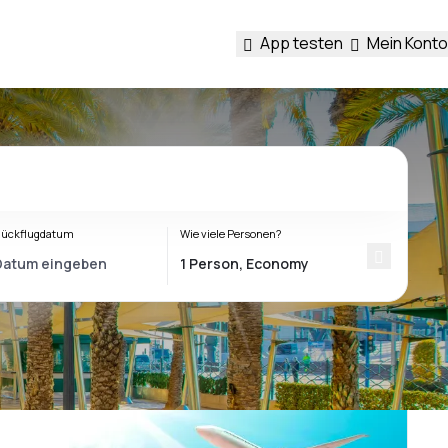
App testen
Mein Konto
ückflugdatum
Wie viele Personen?