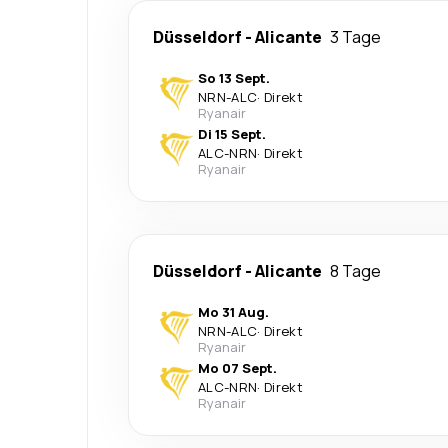
Düsseldorf
-
Alicante
3 Tage
So 13 Sept.
NRN
-
ALC
·
Direkt
Ryanair
Di 15 Sept.
ALC
-
NRN
·
Direkt
Ryanair
Düsseldorf
-
Alicante
8 Tage
Mo 31 Aug.
NRN
-
ALC
·
Direkt
Ryanair
Mo 07 Sept.
ALC
-
NRN
·
Direkt
Ryanair