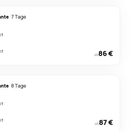
ante
7 Tage
kt
kt
86 €
ab
ante
8 Tage
kt
kt
87 €
ab