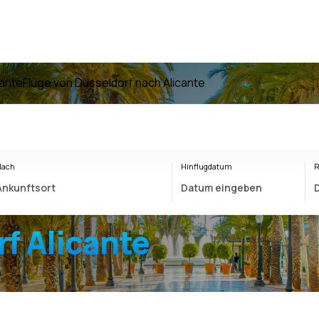
cante
Flüge von Düsseldorf nach Alicante
Nach
Hinflugdatum
R
f Alicante