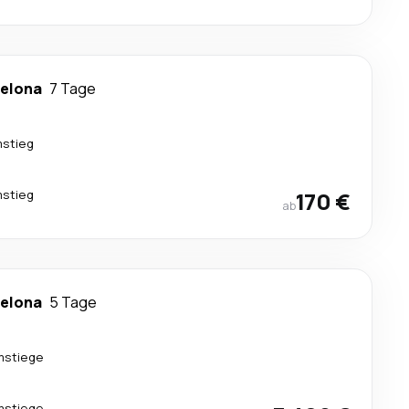
elona
7 Tage
mstieg
mstieg
170 €
ab
elona
5 Tage
mstiege
mstiege