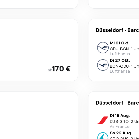
Düsseldorf
-
Barc
Mi 21 Okt.
QDU
-
BCN
·
1 U
Lufthansa
Di 27 Okt.
170 €
BCN
-
QDU
·
1 U
ab
Lufthansa
Düsseldorf
-
Barc
Di 18 Aug.
DUS
-
GRO
·
2 U
Air France
Sa 22 Aug.
GRO
-
DUS
·
2 U