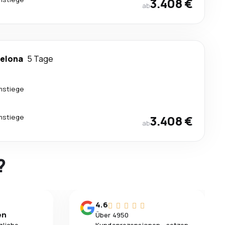
3.408 €
ab
elona
5 Tage
mstiege
mstiege
3.408 €
ab
?
4.6
en
Über 4950