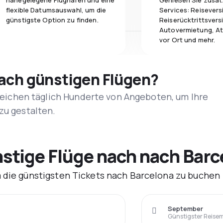
nahegelegene Flughäfen und eine
Genießen Sie zusät
flexible Datumsauswahl, um die
Services: Reisevers
günstigste Option zu finden.
Reiserücktrittsvers
Autovermietung, At
vor Ort und mehr.
nach günstigen Flügen?
rgleichen täglich Hunderte von Angeboten, um Ihre
zu gestalten.
tige Flüge nach nach Barc
m die günstigsten Tickets nach Barcelona zu buchen
September
Günstigster Reise