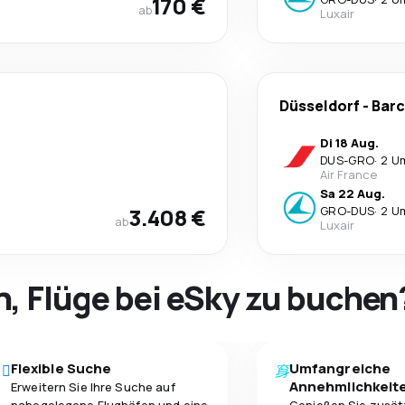
170 €
ab
Luxair
Düsseldorf
-
Barc
Di 18 Aug.
DUS
-
GRO
·
2 U
Air France
Sa 22 Aug.
3.408 €
GRO
-
DUS
·
2 U
ab
Luxair
h, Flüge bei eSky zu buchen
Flexible Suche
Umfangreiche
Annehmlichkeit
Erweitern Sie Ihre Suche auf