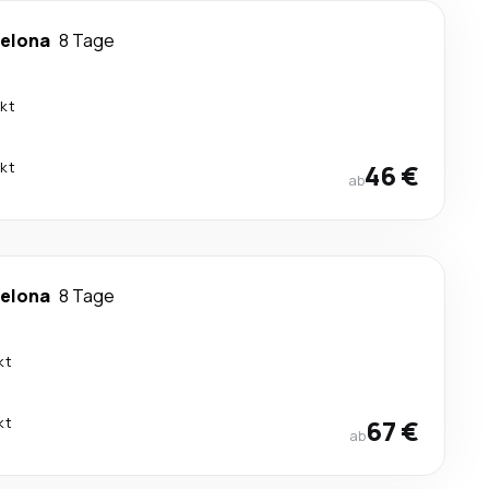
elona
8 Tage
ekt
ekt
46 €
ab
elona
8 Tage
kt
kt
67 €
ab