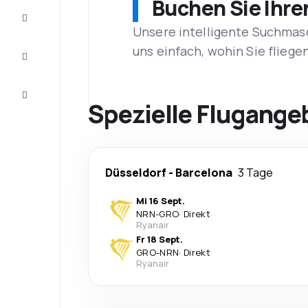
Buchen Sie Ihre
Vervollständigen
Sie die Reise
Unsere intelligente Suchmasc
Inspirationen
uns einfach, wohin Sie flieg
und
Ratschläge
Kundenservice
Spezielle Flugange
Düsseldorf
-
Barcelona
3 Tage
Mi 16 Sept.
NRN
-
GRO
·
Direkt
Ryanair
Fr 18 Sept.
GRO
-
NRN
·
Direkt
Ryanair