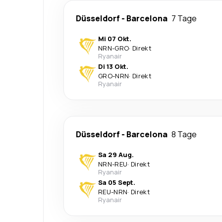
Düsseldorf
-
Barcelona
7 Tage
Mi 07 Okt.
NRN
-
GRO
·
Direkt
Ryanair
Di 13 Okt.
GRO
-
NRN
·
Direkt
Ryanair
Düsseldorf
-
Barcelona
8 Tage
Sa 29 Aug.
NRN
-
REU
·
Direkt
Ryanair
Sa 05 Sept.
REU
-
NRN
·
Direkt
Ryanair