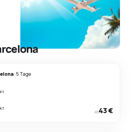
arcelona
elona
5 Tage
ekt
ekt
43 €
ab