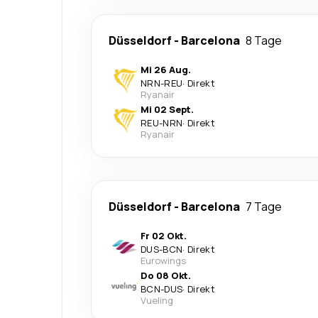
Düsseldorf
-
Barcelona
8 Tage
Mi 26 Aug.
NRN
-
REU
·
Direkt
Ryanair
Mi 02 Sept.
REU
-
NRN
·
Direkt
Ryanair
Düsseldorf
-
Barcelona
7 Tage
Fr 02 Okt.
DUS
-
BCN
·
Direkt
Eurowings
Do 08 Okt.
BCN
-
DUS
·
Direkt
Vueling