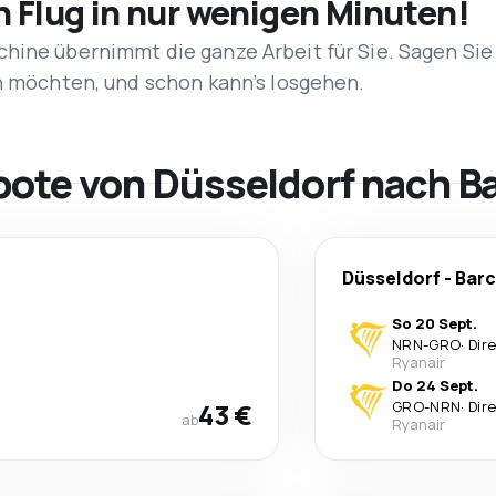
n Flug in nur wenigen Minuten!
hine übernimmt die ganze Arbeit für Sie. Sagen Sie
en möchten, und schon kann’s losgehen.
bote von Düsseldorf nach B
Düsseldorf
-
Barc
So 20 Sept.
NRN
-
GRO
·
Dir
Ryanair
Do 24 Sept.
43 €
GRO
-
NRN
·
Dir
ab
Ryanair