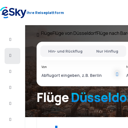
Ihre Reiseplattform
Flüge
Flüge von Düsseldorf
Flüge nach Ba
Flug+Hotel
Hin- und Rückflug
Nur Hinflug
Flüge
Von
Urlaub
Kurzurlaub
Flüge
Düsseldor
Unterkunft
Schnäppchen