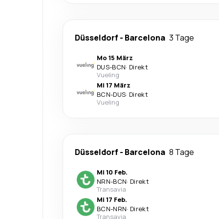
Düsseldorf
-
Barcelona
3 Tage
Mo 15 März
DUS
-
BCN
·
Direkt
Vueling
Mi 17 März
BCN
-
DUS
·
Direkt
Vueling
Düsseldorf
-
Barcelona
8 Tage
Mi 10 Feb.
NRN
-
BCN
·
Direkt
Transavia
Mi 17 Feb.
BCN
-
NRN
·
Direkt
Transavia