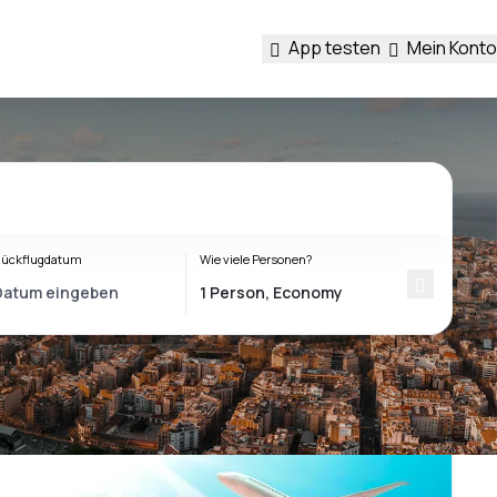
App testen
Mein Konto
ückflugdatum
Wie viele Personen?