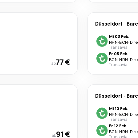
Düsseldorf
-
Barc
Mi 03 Feb.
NRN
-
BCN
·
Dire
Transavia
Fr 05 Feb.
77 €
BCN
-
NRN
·
Dire
ab
Transavia
Düsseldorf
-
Barc
Mi 10 Feb.
NRN
-
BCN
·
Dire
Transavia
Fr 12 Feb.
91 €
BCN
-
NRN
·
Dire
ab
Transavia