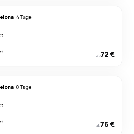
elona
4 Tage
kt
kt
72 €
ab
elona
8 Tage
kt
kt
76 €
ab