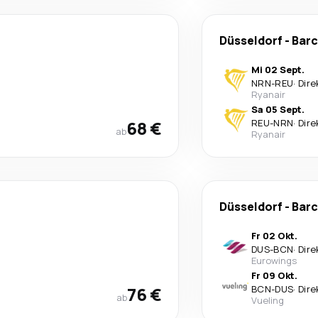
Düsseldorf
-
Barc
Mi 02 Sept.
NRN
-
REU
·
Dire
Ryanair
Sa 05 Sept.
68 €
REU
-
NRN
·
Dire
ab
Ryanair
Düsseldorf
-
Barc
Fr 02 Okt.
DUS
-
BCN
·
Dire
Eurowings
Fr 09 Okt.
76 €
BCN
-
DUS
·
Dire
ab
Vueling