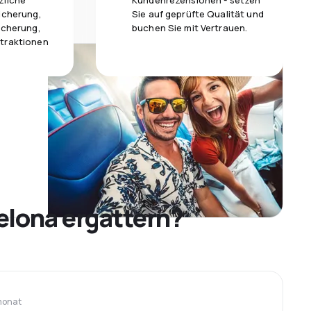
zliche
Kundenrezensionen - setzen
icherung,
Sie auf geprüfte Qualität und
icherung,
buchen Sie mit Vertrauen.
traktionen
elona ergattern?
monat