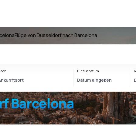
rcelona
Flüge von Düsseldorf nach Barcelona
Nach
Hinflugdatum
R
f Barcelona