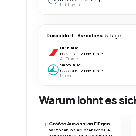
Lufthansa
Düsseldorf
-
Barcelona
5 Tage
Di 18 Aug.
DUS
-
GRO
·
2 Umstiege
Air France
Sa 22 Aug.
GRO
-
DUS
·
2 Umstiege
Luxair
Warum lohnt es sic
Größte Auswahl an Flügen
Wir finden in Sekundenschnelle