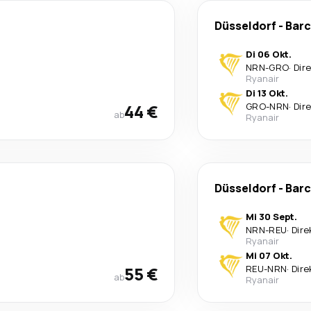
Düsseldorf
-
Barc
Di 06 Okt.
NRN
-
GRO
·
Dir
Ryanair
Di 13 Okt.
44 €
GRO
-
NRN
·
Dir
ab
Ryanair
Düsseldorf
-
Barc
Mi 30 Sept.
NRN
-
REU
·
Dire
Ryanair
Mi 07 Okt.
55 €
REU
-
NRN
·
Dire
ab
Ryanair