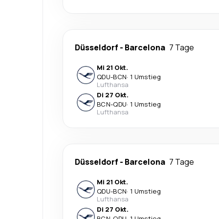
Düsseldorf
-
Barcelona
7 Tage
Mi 21 Okt.
QDU
-
BCN
·
1 Umstieg
Lufthansa
Di 27 Okt.
BCN
-
QDU
·
1 Umstieg
Lufthansa
Düsseldorf
-
Barcelona
7 Tage
Mi 21 Okt.
QDU
-
BCN
·
1 Umstieg
Lufthansa
Di 27 Okt.
BCN
-
QDU
·
1 Umstieg