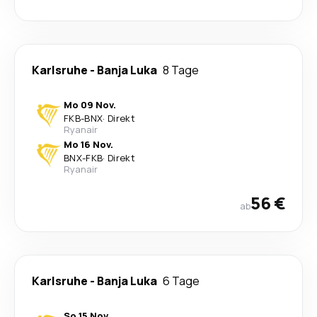
Karlsruhe
-
Banja Luka
8 Tage
Mo 09 Nov.
FKB
-
BNX
·
Direkt
Ryanair
Mo 16 Nov.
BNX
-
FKB
·
Direkt
Ryanair
56 €
ab
Karlsruhe
-
Banja Luka
6 Tage
So 15 Nov.