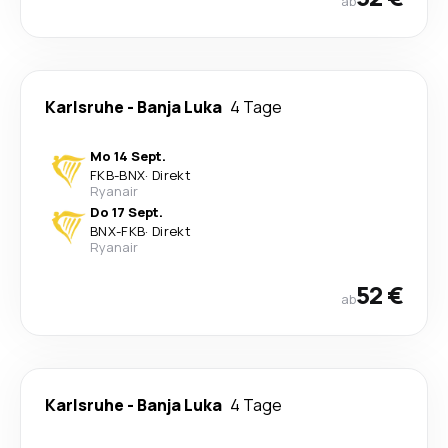
ab
Karlsruhe
-
Banja Luka
4 Tage
Mo 14 Sept.
FKB
-
BNX
·
Direkt
Ryanair
Do 17 Sept.
BNX
-
FKB
·
Direkt
Ryanair
52 €
ab
Karlsruhe
-
Banja Luka
4 Tage