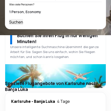
Wie viele Personen?
Suchen
Buchen Sie Ihren Flug in nur wenigen
Minuten!
Unsere intelligente Suchmaschine übernimmt die ganze
Arbeit für Sie. Sagen Sie uns einfach, wohin Sie fliegen
möchten, und schon kann’s losgehen.
Spezielle Flugangebote von Karlsruhe nach
Banja Luka
Karlsruhe
-
Banja Luka
4 Tage