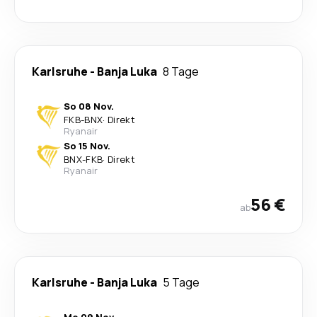
Karlsruhe
-
Banja Luka
8 Tage
So 08 Nov.
FKB
-
BNX
·
Direkt
Ryanair
So 15 Nov.
BNX
-
FKB
·
Direkt
Ryanair
56 €
ab
Karlsruhe
-
Banja Luka
5 Tage