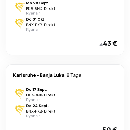
Mo 28 Sept.
FKB
-
BNX
·
Direkt
Ryanair
Do 01 Okt.
BNX
-
FKB
·
Direkt
Ryanair
43 €
ab
Karlsruhe
-
Banja Luka
8 Tage
Do 17 Sept.
FKB
-
BNX
·
Direkt
Ryanair
Do 24 Sept.
BNX
-
FKB
·
Direkt
Ryanair
50 €