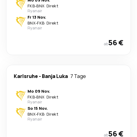
Mo 09 Nov.
FKB
-
BNX
·
Direkt
Ryanair
Fr 13 Nov.
BNX
-
FKB
·
Direkt
Ryanair
56 €
ab
Karlsruhe
-
Banja Luka
7 Tage
Mo 09 Nov.
FKB
-
BNX
·
Direkt
Ryanair
So 15 Nov.
BNX
-
FKB
·
Direkt
Ryanair
56 €
ab