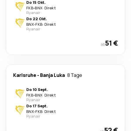
Do 15 Okt.
FKB
-
BNX
·
Direkt
Ryanair
Do 22 Okt.
BNX
-
FKB
·
Direkt
Ryanair
51 €
ab
Karlsruhe
-
Banja Luka
8 Tage
Do 10 Sept.
FKB
-
BNX
·
Direkt
Ryanair
Do 17 Sept.
BNX
-
FKB
·
Direkt
Ryanair
52 €