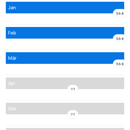
Jan
56 €
Feb
56 €
Mär
56 €
Apr
??
Mai
??