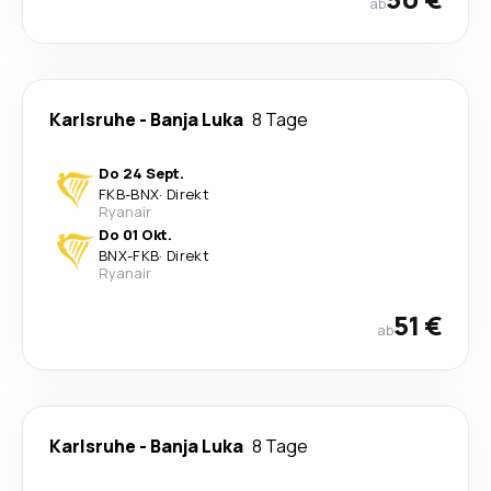
ab
Karlsruhe
-
Banja Luka
8 Tage
Do 24 Sept.
FKB
-
BNX
·
Direkt
Ryanair
Do 01 Okt.
BNX
-
FKB
·
Direkt
Ryanair
51 €
ab
Karlsruhe
-
Banja Luka
8 Tage