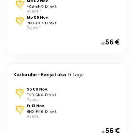
Mo 02 Nov.
FKB
-
BNX
·
Direkt
Ryanair
Mo 09 Nov.
BNX
-
FKB
·
Direkt
Ryanair
56 €
ab
Karlsruhe
-
Banja Luka
6 Tage
So 08 Nov.
FKB
-
BNX
·
Direkt
Ryanair
Fr 13 Nov.
BNX
-
FKB
·
Direkt
Ryanair
56 €
ab