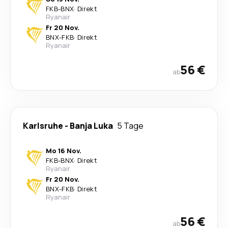
FKB
-
BNX
·
Direkt
Ryanair
Fr 20 Nov.
BNX
-
FKB
·
Direkt
Ryanair
56 €
ab
Karlsruhe
-
Banja Luka
5 Tage
Mo 16 Nov.
FKB
-
BNX
·
Direkt
Ryanair
Fr 20 Nov.
BNX
-
FKB
·
Direkt
Ryanair
56 €
ab