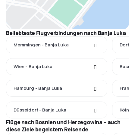
Beliebteste Flugverbindungen nach Banja Luka
Memmingen - Banja Luka
Dortmu
Wien - Banja Luka
Basel 
Hamburg - Banja Luka
Frankf
Düsseldorf - Banja Luka
Köln -
Flüge nach Bosnien und Herzegowina – auch
diese Ziele begeistern Reisende