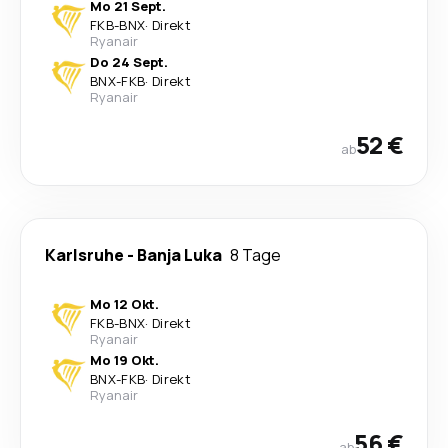
Mo 21 Sept.
FKB
-
BNX
·
Direkt
Ryanair
Do 24 Sept.
BNX
-
FKB
·
Direkt
Ryanair
52 €
ab
Karlsruhe
-
Banja Luka
8 Tage
Mo 12 Okt.
FKB
-
BNX
·
Direkt
Ryanair
Mo 19 Okt.
BNX
-
FKB
·
Direkt
Ryanair
56 €
ab