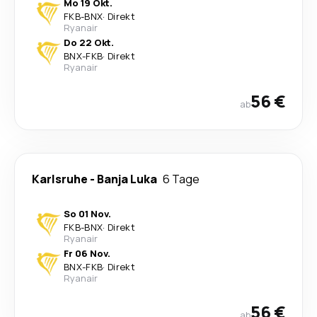
Mo 19 Okt.
FKB
-
BNX
·
Direkt
Ryanair
Do 22 Okt.
BNX
-
FKB
·
Direkt
Ryanair
56 €
ab
Karlsruhe
-
Banja Luka
6 Tage
So 01 Nov.
FKB
-
BNX
·
Direkt
Ryanair
Fr 06 Nov.
BNX
-
FKB
·
Direkt
Ryanair
56 €
ab