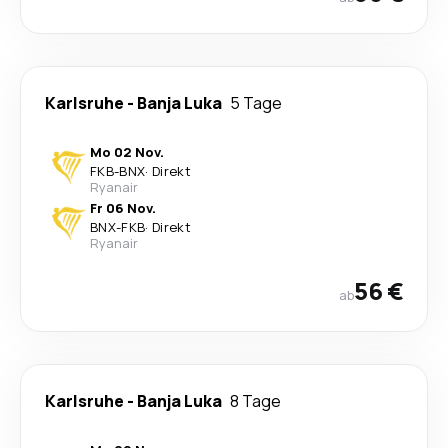
Karlsruhe
-
Banja Luka
5 Tage
Mo 02 Nov.
FKB
-
BNX
·
Direkt
Ryanair
Fr 06 Nov.
BNX
-
FKB
·
Direkt
Ryanair
56 €
ab
Karlsruhe
-
Banja Luka
8 Tage