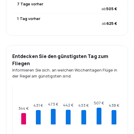
7 Tage vorher
ab
505 €
1 Tag vorher
ab
625 €
Entdecken Sie den günstigsten Tag zum
Fliegen
Informieren Sie sich, an welchen Wochentagen Flüge in
der Regel am günstigsten sind.
507 €
473 €
442 €
438 €
433 €
431 €
344 €