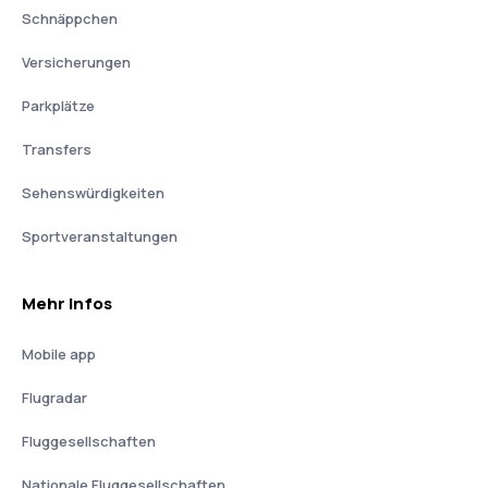
Schnäppchen
Versicherungen
Parkplätze
Transfers
Sehenswürdigkeiten
Sportveranstaltungen
Mehr Infos
Mobile app
Flugradar
Fluggesellschaften
Nationale Fluggesellschaften