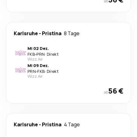
ab
Karlsruhe
-
Pristina
8 Tage
Mi 02 Dez.
FKB
-
PRN
·
Direkt
Wizz Air
Mi 09 Dez.
PRN
-
FKB
·
Direkt
Wizz Air
56 €
ab
Karlsruhe
-
Pristina
4 Tage