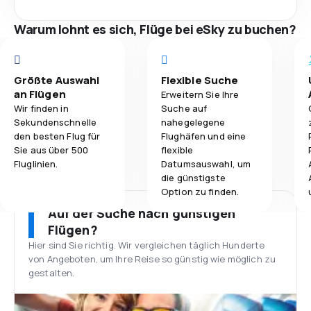
Warum lohnt es sich, Flüge bei eSky zu buchen?
Größte Auswahl
Flexible Suche
an Flügen
Erweitern Sie Ihre
Wir finden in
Suche auf
Sekundenschnelle
nahegelegene
den besten Flug für
Flughäfen und eine
Sie aus über 500
flexible
Fluglinien.
Datumsauswahl, um
die günstigste
Option zu finden.
Auf der Suche nach günstigen
Flügen?
Hier sind Sie richtig. Wir vergleichen täglich Hunderte
von Angeboten, um Ihre Reise so günstig wie möglich zu
gestalten.