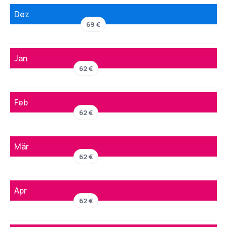
Dez
69 €
Jan
62 €
Feb
62 €
Mär
62 €
Apr
62 €