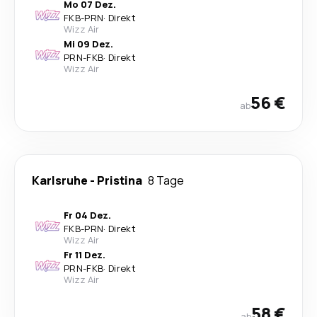
Mo 07 Dez.
FKB
-
PRN
·
Direkt
Wizz Air
Mi 09 Dez.
PRN
-
FKB
·
Direkt
Wizz Air
56 €
ab
Karlsruhe
-
Pristina
8 Tage
Fr 04 Dez.
FKB
-
PRN
·
Direkt
Wizz Air
Fr 11 Dez.
PRN
-
FKB
·
Direkt
Wizz Air
58 €
ab