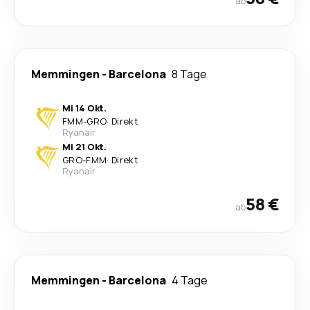
ab
Memmingen
-
Barcelona
8 Tage
Mi 14 Okt.
FMM
-
GRO
·
Direkt
Ryanair
Mi 21 Okt.
GRO
-
FMM
·
Direkt
Ryanair
58 €
ab
Memmingen
-
Barcelona
4 Tage