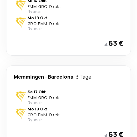
Mi 14 Okt.
FMM
-
GRO
·
Direkt
Ryanair
Mo 19 Okt.
GRO
-
FMM
·
Direkt
Ryanair
63 €
ab
Memmingen
-
Barcelona
3 Tage
Sa 17 Okt.
FMM
-
GRO
·
Direkt
Ryanair
Mo 19 Okt.
GRO
-
FMM
·
Direkt
Ryanair
63 €
ab