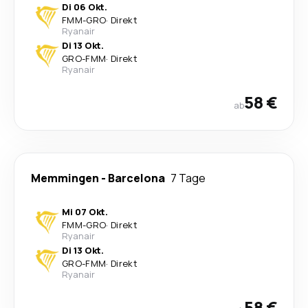
Di 06 Okt.
FMM
-
GRO
·
Direkt
Ryanair
Di 13 Okt.
GRO
-
FMM
·
Direkt
Ryanair
58 €
ab
Memmingen
-
Barcelona
7 Tage
Mi 07 Okt.
FMM
-
GRO
·
Direkt
Ryanair
Di 13 Okt.
GRO
-
FMM
·
Direkt
Ryanair
58 €