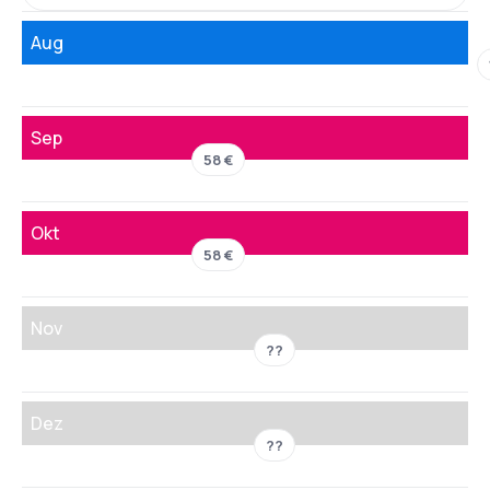
Aug
Sep
58 €
Okt
58 €
Nov
??
Dez
??