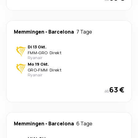
Memmingen
-
Barcelona
7 Tage
Di 13 Okt.
FMM
-
GRO
·
Direkt
Ryanair
Mo 19 Okt.
GRO
-
FMM
·
Direkt
Ryanair
63 €
ab
Memmingen
-
Barcelona
6 Tage