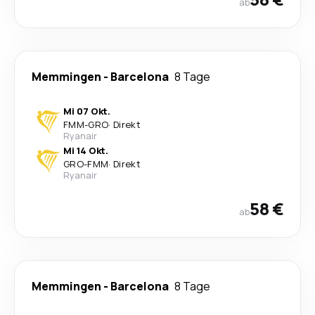
ab
Memmingen
-
Barcelona
8 Tage
Mi 07 Okt.
FMM
-
GRO
·
Direkt
Ryanair
Mi 14 Okt.
GRO
-
FMM
·
Direkt
Ryanair
58 €
ab
Memmingen
-
Barcelona
8 Tage