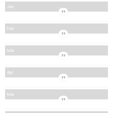
Jan
??
Feb
??
Mär
??
Apr
??
Mai
??