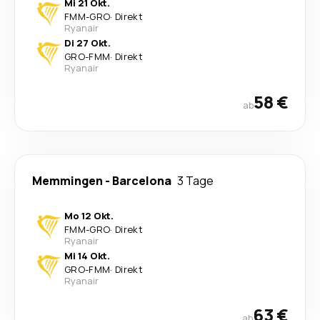
Mi 21 Okt.
FMM
-
GRO
·
Direkt
Ryanair
Di 27 Okt.
GRO
-
FMM
·
Direkt
Ryanair
58 €
ab
Memmingen
-
Barcelona
3 Tage
Mo 12 Okt.
FMM
-
GRO
·
Direkt
Ryanair
Mi 14 Okt.
GRO
-
FMM
·
Direkt
Ryanair
63 €
ab