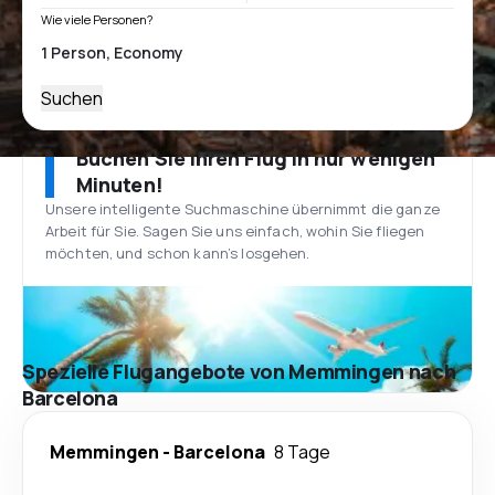
Wie viele Personen?
Suchen
Buchen Sie Ihren Flug in nur wenigen
Minuten!
Unsere intelligente Suchmaschine übernimmt die ganze
Arbeit für Sie. Sagen Sie uns einfach, wohin Sie fliegen
möchten, und schon kann’s losgehen.
Spezielle Flugangebote von Memmingen nach
Barcelona
Memmingen
-
Barcelona
8 Tage