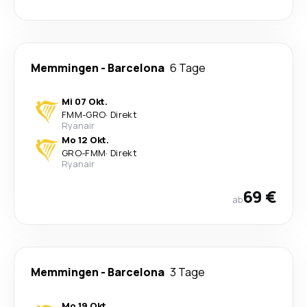
Memmingen
-
Barcelona
6 Tage
Mi 07 Okt.
FMM
-
GRO
·
Direkt
Ryanair
Mo 12 Okt.
GRO
-
FMM
·
Direkt
Ryanair
69 €
ab
Memmingen
-
Barcelona
3 Tage
Mo 19 Okt.