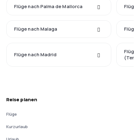
Flüge nach Palma de Mallorca
Flüge 
Flüge nach Malaga
Flüge 
Flüge 
Flüge nach Madrid
(Tener
Reise planen
Flüge
Kurzurlaub
Urlaub