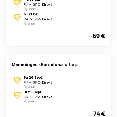
FMM
-
GRO
·
Direkt
Ryanair
Mi 21 Okt.
GRO
-
FMM
·
Direkt
Ryanair
69 €
ab
Memmingen
-
Barcelona
4 Tage
Sa 26 Sept.
FMM
-
GRO
·
Direkt
Ryanair
Di 29 Sept.
GRO
-
FMM
·
Direkt
Ryanair
74 €
ab