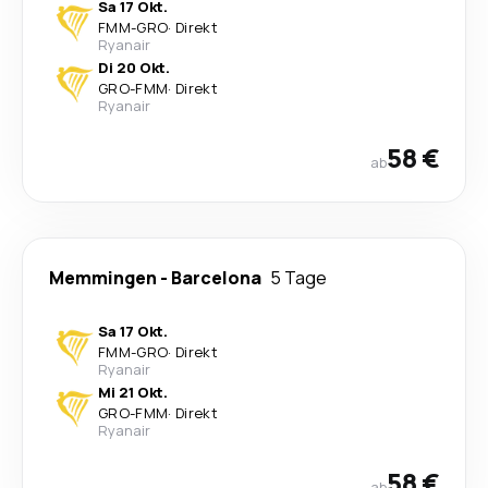
Sa 17 Okt.
FMM
-
GRO
·
Direkt
Ryanair
Di 20 Okt.
GRO
-
FMM
·
Direkt
Ryanair
58 €
ab
Memmingen
-
Barcelona
5 Tage
Sa 17 Okt.
FMM
-
GRO
·
Direkt
Ryanair
Mi 21 Okt.
GRO
-
FMM
·
Direkt
Ryanair
58 €
ab