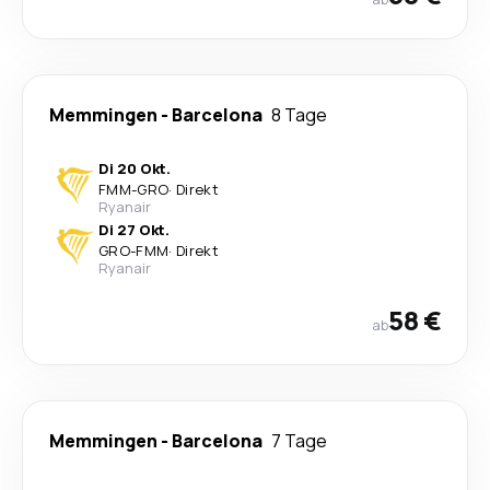
Memmingen
-
Barcelona
8 Tage
Di 20 Okt.
FMM
-
GRO
·
Direkt
Ryanair
Di 27 Okt.
GRO
-
FMM
·
Direkt
Ryanair
58 €
ab
Memmingen
-
Barcelona
7 Tage