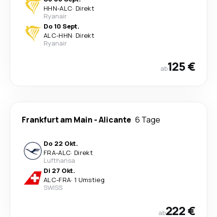
HHN
-
ALC
·
Direkt
Ryanair
Do 10 Sept.
ALC
-
HHN
·
Direkt
Ryanair
125 €
ab
Frankfurt am Main
-
Alicante
6 Tage
Do 22 Okt.
FRA
-
ALC
·
Direkt
Lufthansa
Di 27 Okt.
ALC
-
FRA
·
1 Umstieg
SWISS
222 €
ab