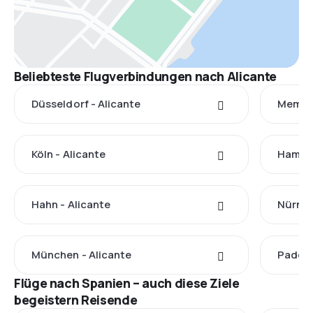
Beliebteste Flugverbindungen nach Alicante
Düsseldorf - Alicante
Memmin
Köln - Alicante
Hambur
Hahn - Alicante
Nürnbe
München - Alicante
Paderb
Flüge nach Spanien – auch diese Ziele
begeistern Reisende