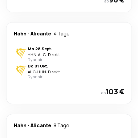
ab
Hahn
-
Alicante
4 Tage
Mo 28 Sept.
HHN
-
ALC
·
Direkt
Ryanair
Do 01 Okt.
ALC
-
HHN
·
Direkt
Ryanair
103 €
ab
Hahn
-
Alicante
8 Tage