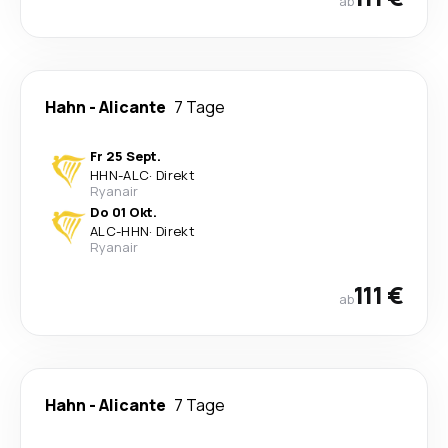
ab
Hahn
-
Alicante
7 Tage
Fr 25 Sept.
HHN
-
ALC
·
Direkt
Ryanair
Do 01 Okt.
ALC
-
HHN
·
Direkt
Ryanair
111 €
ab
Hahn
-
Alicante
7 Tage