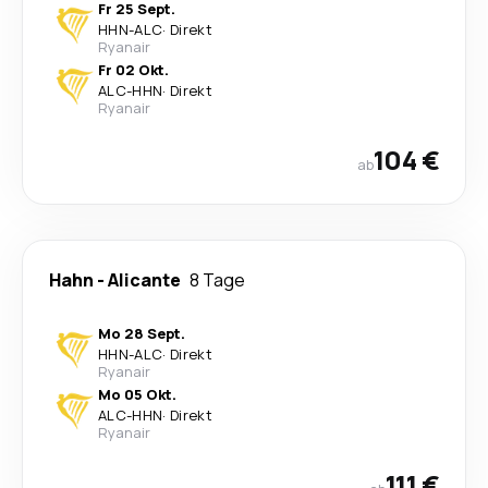
Fr 25 Sept.
HHN
-
ALC
·
Direkt
Ryanair
Fr 02 Okt.
ALC
-
HHN
·
Direkt
Ryanair
104 €
ab
Hahn
-
Alicante
8 Tage
Mo 28 Sept.
HHN
-
ALC
·
Direkt
Ryanair
Mo 05 Okt.
ALC
-
HHN
·
Direkt
Ryanair
111 €