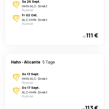
Sa 26 Sept.
HHN
-
ALC
·
Direkt
Ryanair
Fr 02 Okt.
ALC
-
HHN
·
Direkt
Ryanair
111 €
ab
Hahn
-
Alicante
5 Tage
So 13 Sept.
HHN
-
ALC
·
Direkt
Ryanair
Do 17 Sept.
ALC
-
HHN
·
Direkt
Ryanair
113 €
ab