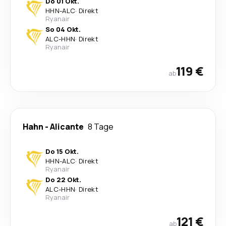
Do 01 Okt.
HHN
-
ALC
·
Direkt
Ryanair
So 04 Okt.
ALC
-
HHN
·
Direkt
Ryanair
119 €
ab
Hahn
-
Alicante
8 Tage
Do 15 Okt.
HHN
-
ALC
·
Direkt
Ryanair
Do 22 Okt.
ALC
-
HHN
·
Direkt
Ryanair
121 €
ab