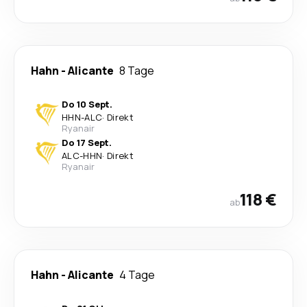
Hahn
-
Alicante
8 Tage
Do 10 Sept.
HHN
-
ALC
·
Direkt
Ryanair
Do 17 Sept.
ALC
-
HHN
·
Direkt
Ryanair
118 €
ab
Hahn
-
Alicante
4 Tage