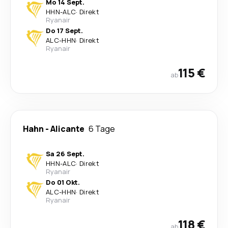
Mo 14 Sept.
HHN
-
ALC
·
Direkt
Ryanair
Do 17 Sept.
ALC
-
HHN
·
Direkt
Ryanair
115 €
ab
Hahn
-
Alicante
6 Tage
Sa 26 Sept.
HHN
-
ALC
·
Direkt
Ryanair
Do 01 Okt.
ALC
-
HHN
·
Direkt
Ryanair
118 €
ab