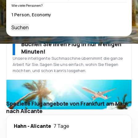
Wie viele Personen?
Suchen
Buchen Sie Ihren Flug in nur wenigen
Minuten!
Unsere intelligente Suchmaschine übernimmt die ganze
Arbeit für Sie. Sagen Sie uns einfach, wohin Sie fliegen
möchten, und schon kann’s losgehen.
Spezielle Flugangebote von Frankfurt am Main
nach Alicante
Hahn
-
Alicante
7 Tage