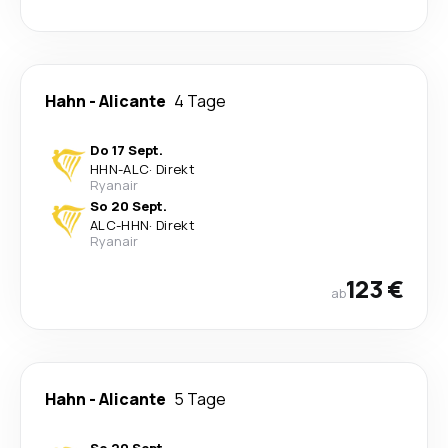
Hahn
-
Alicante
4 Tage
Do 17 Sept.
HHN
-
ALC
·
Direkt
Ryanair
So 20 Sept.
ALC
-
HHN
·
Direkt
Ryanair
123 €
ab
Hahn
-
Alicante
5 Tage