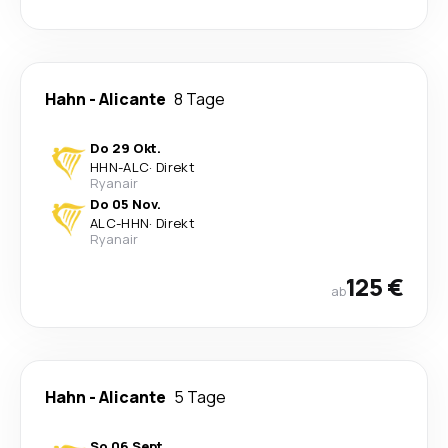
Hahn
-
Alicante
8 Tage
Do 29 Okt.
HHN
-
ALC
·
Direkt
Ryanair
Do 05 Nov.
ALC
-
HHN
·
Direkt
Ryanair
125 €
ab
Hahn
-
Alicante
5 Tage
So 06 Sept.