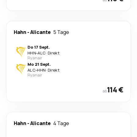
Hahn
-
Alicante
5 Tage
Do 17 Sept.
HHN
-
ALC
·
Direkt
Ryanair
Mo 21 Sept.
ALC
-
HHN
·
Direkt
Ryanair
114 €
ab
Hahn
-
Alicante
4 Tage