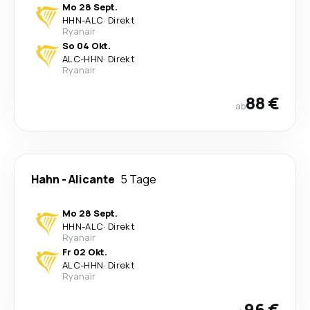
Mo 28 Sept.
HHN
-
ALC
·
Direkt
Ryanair
So 04 Okt.
ALC
-
HHN
·
Direkt
Ryanair
88 €
ab
Hahn
-
Alicante
5 Tage
Mo 28 Sept.
HHN
-
ALC
·
Direkt
Ryanair
Fr 02 Okt.
ALC
-
HHN
·
Direkt
Ryanair
96 €