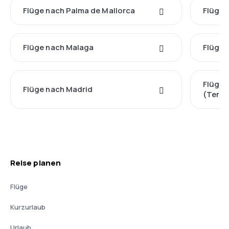
Flüge nach Palma de Mallorca
Flüge 
Flüge nach Malaga
Flüge 
Flüge 
Flüge nach Madrid
(Tener
Reise planen
Flüge
Kurzurlaub
Urlaub