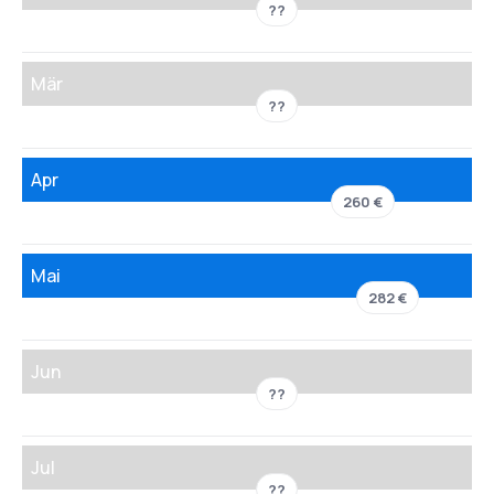
??
Mär
??
Apr
260 €
Mai
282 €
Jun
??
Jul
??