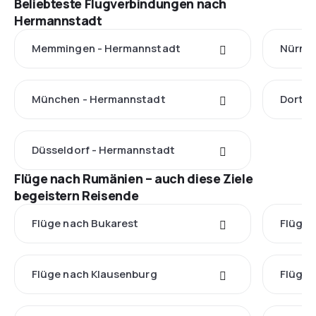
Beliebteste Flugverbindungen nach
Hermannstadt
Memmingen - Hermannstadt
Nürnbe
München - Hermannstadt
Dortm
Düsseldorf - Hermannstadt
Flüge nach Rumänien – auch diese Ziele
begeistern Reisende
Flüge nach Bukarest
Flüge 
Flüge nach Klausenburg
Flüge n