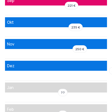
Sep
221 €
Okt
235 €
Nov
250 €
Dez
Jan
??
Feb