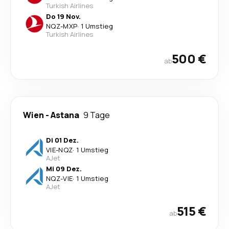
Turkish Airlines
Do 19 Nov.
NQZ
-
MXP
·
1 Umstieg
Turkish Airlines
500 €
ab
Wien
-
Astana
9 Tage
Di 01 Dez.
VIE
-
NQZ
·
1 Umstieg
AJet
Mi 09 Dez.
NQZ
-
VIE
·
1 Umstieg
AJet
515 €
ab