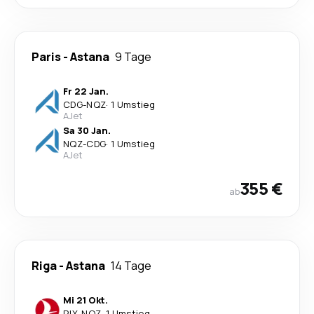
Paris
-
Astana
9 Tage
Fr 22 Jan.
CDG
-
NQZ
·
1 Umstieg
AJet
Sa 30 Jan.
NQZ
-
CDG
·
1 Umstieg
AJet
355 €
ab
Riga
-
Astana
14 Tage
Mi 21 Okt.
RIX
-
NQZ
·
1 Umstieg