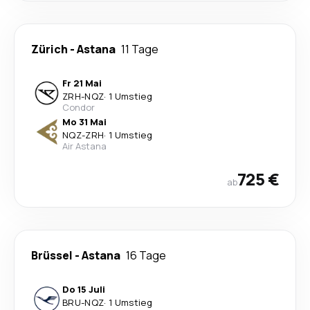
Zürich
-
Astana
11 Tage
Fr 21 Mai
ZRH
-
NQZ
·
1 Umstieg
Condor
Mo 31 Mai
NQZ
-
ZRH
·
1 Umstieg
Air Astana
725 €
ab
Brüssel
-
Astana
16 Tage
Do 15 Juli
BRU
-
NQZ
·
1 Umstieg