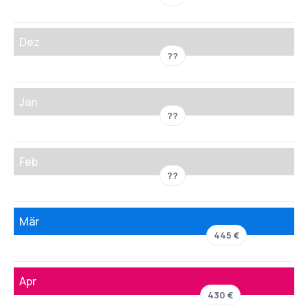
Dez
??
Jan
??
Feb
??
Mär
445 €
Apr
430 €