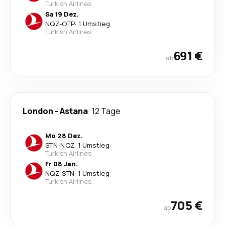
Turkish Airlines
Sa 19 Dez.
NQZ
-
OTP
·
1 Umstieg
Turkish Airlines
691 €
ab
London
-
Astana
12 Tage
Mo 28 Dez.
STN
-
NQZ
·
1 Umstieg
Turkish Airlines
Fr 08 Jan.
NQZ
-
STN
·
1 Umstieg
Turkish Airlines
705 €
ab