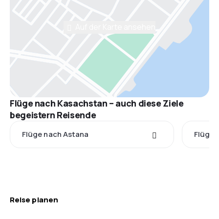
Auf der Karte ansehen
Flüge nach Kasachstan – auch diese Ziele
begeistern Reisende
Flüge nach Astana
Flüge 
Reise planen