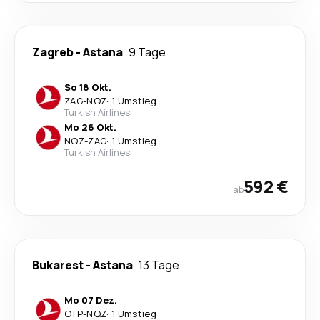
Zagreb
-
Astana
9 Tage
So 18 Okt.
ZAG
-
NQZ
·
1 Umstieg
Turkish Airlines
Mo 26 Okt.
NQZ
-
ZAG
·
1 Umstieg
Turkish Airlines
592 €
ab
Bukarest
-
Astana
13 Tage
Mo 07 Dez.
OTP
-
NQZ
·
1 Umstieg