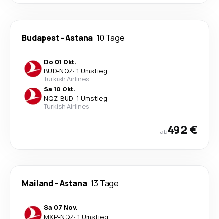
Budapest
-
Astana
10 Tage
Do 01 Okt.
BUD
-
NQZ
·
1 Umstieg
Turkish Airlines
Sa 10 Okt.
NQZ
-
BUD
·
1 Umstieg
Turkish Airlines
492 €
ab
Mailand
-
Astana
13 Tage
Sa 07 Nov.
MXP
-
NQZ
·
1 Umstieg