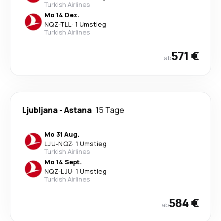
Turkish Airlines
Mo 14 Dez.
NQZ
-
TLL
·
1 Umstieg
Turkish Airlines
571 €
ab
Ljubljana
-
Astana
15 Tage
Mo 31 Aug.
LJU
-
NQZ
·
1 Umstieg
Turkish Airlines
Mo 14 Sept.
NQZ
-
LJU
·
1 Umstieg
Turkish Airlines
584 €
ab