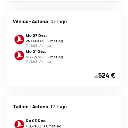
Vilnius
-
Astana
15 Tage
Mo 07 Dez.
VNO
-
NQZ
·
1 Umstieg
Turkish Airlines
Mo 21 Dez.
NQZ
-
VNO
·
1 Umstieg
Turkish Airlines
524 €
ab
Tallinn
-
Astana
12 Tage
Do 03 Dez.
TLL
-
NQZ
·
1 Umstieg