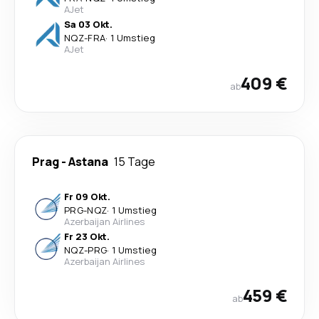
AJet
Sa 03 Okt.
NQZ
-
FRA
·
1 Umstieg
AJet
409 €
ab
Prag
-
Astana
15 Tage
Fr 09 Okt.
PRG
-
NQZ
·
1 Umstieg
Azerbaijan Airlines
Fr 23 Okt.
NQZ
-
PRG
·
1 Umstieg
Azerbaijan Airlines
459 €
ab