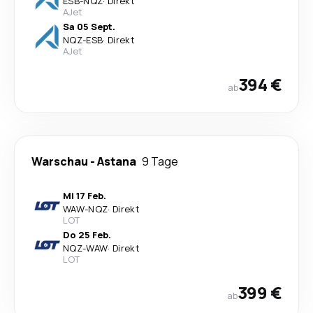
ESB
-
NQZ
·
Direkt
AJet
Sa 05 Sept.
NQZ
-
ESB
·
Direkt
AJet
394 €
ab
Warschau
-
Astana
9 Tage
Mi 17 Feb.
WAW
-
NQZ
·
Direkt
LOT
Do 25 Feb.
NQZ
-
WAW
·
Direkt
LOT
399 €
ab