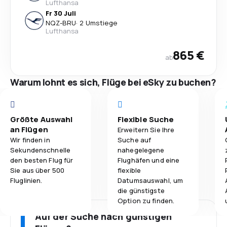
Lufthansa
Fr 30 Juli
NQZ
-
BRU
·
2 Umstiege
Lufthansa
865 €
ab
Warum lohnt es sich, Flüge bei eSky zu buchen?
Größte Auswahl
Flexible Suche
an Flügen
Erweitern Sie Ihre
Wir finden in
Suche auf
Sekundenschnelle
nahegelegene
den besten Flug für
Flughäfen und eine
Sie aus über 500
flexible
Fluglinien.
Datumsauswahl, um
die günstigste
Option zu finden.
Auf der Suche nach günstigen