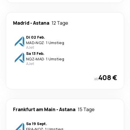
Madrid
-
Astana
12 Tage
Di 02 Feb.
MAD
-
NQZ
·
1 Umstieg
AJet
Sa 13 Feb.
NQZ
-
MAD
·
1 Umstieg
AJet
408 €
ab
Frankfurt am Main
-
Astana
15 Tage
Sa 19 Sept.
FRA
-
NQZ
·
1 Umstieg