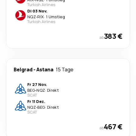
Turkish Airlines
Di 03 Nov.
NQZ
-
RIX
·
1 Umstieg
Turkish Airlines
383 €
ab
Belgrad
-
Astana
15 Tage
Fr 27 Nov.
BEG
-
NQZ
·
Direkt
SCAT
Fr 11 Dez.
NQZ
-
BEG
·
Direkt
SCAT
467 €
ab