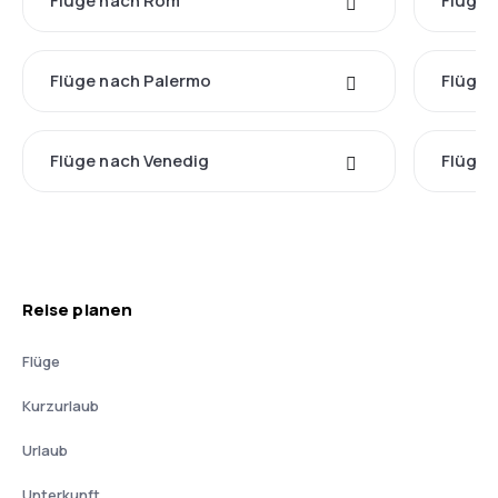
Flüge nach Rom
Flüge 
Flüge nach Palermo
Flüge 
Flüge nach Venedig
Flüge 
Reise planen
Flüge
Kurzurlaub
Urlaub
Unterkunft