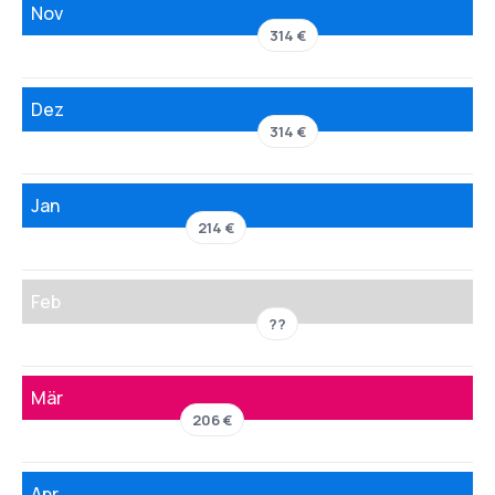
Nov
314 €
Dez
314 €
Jan
214 €
Feb
??
Mär
206 €
Apr