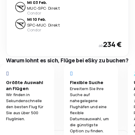
Mi 03 Feb.
MUC
-
SPC
·
Direkt
Condor
Mi 10 Feb.
SPC
-
MUC
·
Direkt
Condor
234 €
ab
Warum lohnt es sich, Flüge bei eSky zu buchen?
Größte Auswahl
Flexible Suche
an Flügen
Erweitern Sie Ihre
Wir finden in
Suche auf
Sekundenschnelle
nahegelegene
den besten Flug für
Flughäfen und eine
Sie aus über 500
flexible
Fluglinien.
Datumsauswahl, um
die günstigste
Option zu finden.