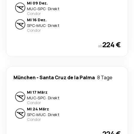
Mi 09 Dez.
MUC
-
SPC
·
Direkt
Condor
Mi 16 Dez.
SPC
-
MUC
·
Direkt
Condor
224 €
ab
München
-
Santa Cruz de la Palma
8 Tage
Mi 17 März
MUC
-
SPC
·
Direkt
Condor
Mi 24 März
SPC
-
MUC
·
Direkt
Condor
224 €