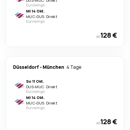
DUS
-
MUC
·
Direkt
Eurowings
Mi 14 Okt.
MUC
-
DUS
·
Direkt
Eurowings
128 €
ab
Düsseldorf
-
München
4 Tage
So 11 Okt.
DUS
-
MUC
·
Direkt
Eurowings
Mi 14 Okt.
MUC
-
DUS
·
Direkt
Eurowings
128 €
ab