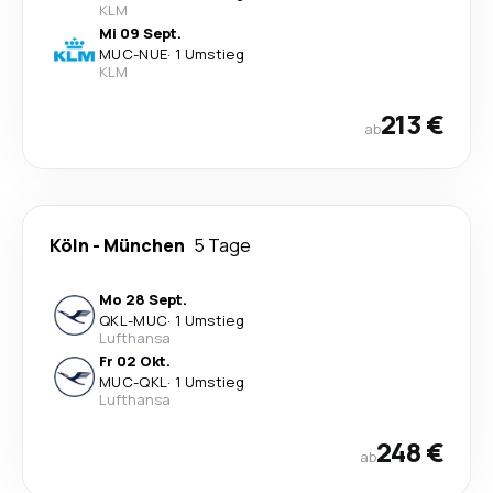
KLM
Mi 09 Sept.
MUC
-
NUE
·
1 Umstieg
KLM
213 €
ab
Köln
-
München
5 Tage
Mo 28 Sept.
QKL
-
MUC
·
1 Umstieg
Lufthansa
Fr 02 Okt.
MUC
-
QKL
·
1 Umstieg
Lufthansa
248 €
ab