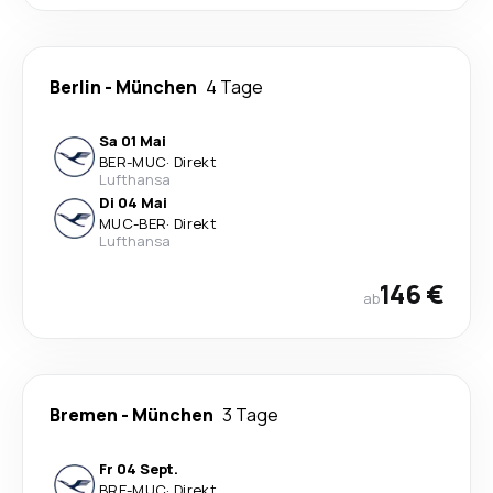
Berlin
-
München
4 Tage
Sa 01 Mai
BER
-
MUC
·
Direkt
Lufthansa
Di 04 Mai
MUC
-
BER
·
Direkt
Lufthansa
146 €
ab
Bremen
-
München
3 Tage
Fr 04 Sept.
BRE
-
MUC
·
Direkt