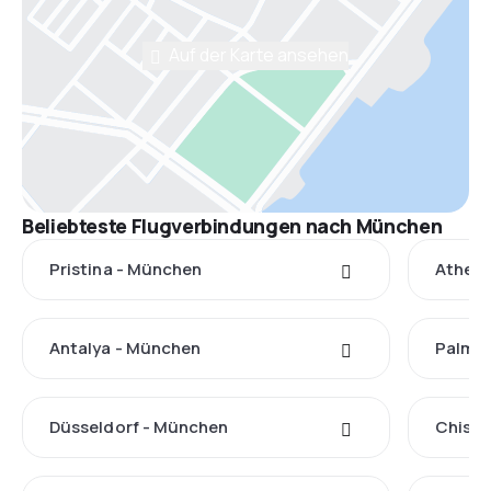
Auf der Karte ansehen
Beliebteste Flugverbindungen nach München
Pristina - München
Athen 
Antalya - München
Palma 
Düsseldorf - München
Chisin