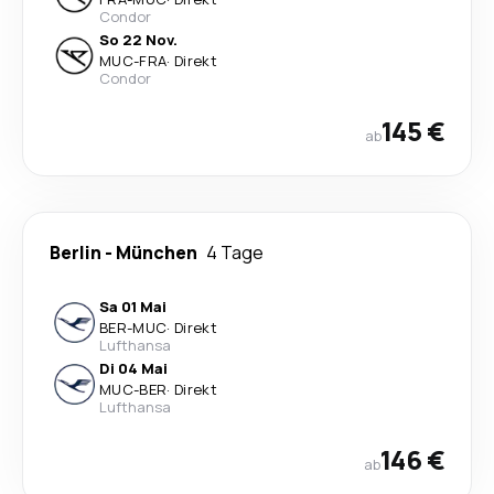
Condor
So 22 Nov.
MUC
-
FRA
·
Direkt
Condor
145 €
ab
Berlin
-
München
4 Tage
Sa 01 Mai
BER
-
MUC
·
Direkt
Lufthansa
Di 04 Mai
MUC
-
BER
·
Direkt
Lufthansa
146 €
ab