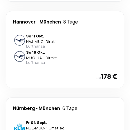
Hannover
-
München
8 Tage
So 11 Okt.
HAJ
-
MUC
·
Direkt
Lufthansa
So 18 Okt.
MUC
-
HAJ
·
Direkt
Lufthansa
178 €
ab
Nürnberg
-
München
6 Tage
Fr 04 Sept.
NUE
-
MUC
·
1 Umstieg