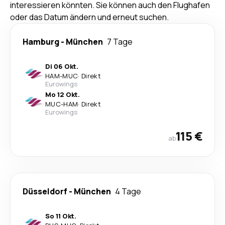
interessieren könnten. Sie können auch den Flughafen
oder das Datum ändern und erneut suchen.
Hamburg
-
München
7 Tage
Di 06 Okt.
HAM
-
MUC
·
Direkt
Eurowings
Mo 12 Okt.
MUC
-
HAM
·
Direkt
Eurowings
115 €
ab
Düsseldorf
-
München
4 Tage
So 11 Okt.