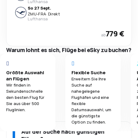
Lufthansa
So 27 Sept.
ZMU
-
FRA
·
Direkt
Lufthansa
779 €
ab
Warum lohnt es sich, Flüge bei eSky zu buchen?
Größte Auswahl
Flexible Suche
an Flügen
Erweitern Sie Ihre
Wir finden in
Suche auf
Sekundenschnelle
nahegelegene
den besten Flug für
Flughäfen und eine
Sie aus über 500
flexible
Fluglinien.
Datumsauswahl, um
die günstigste
Option zu finden.
Auf der Suche nach günstigen