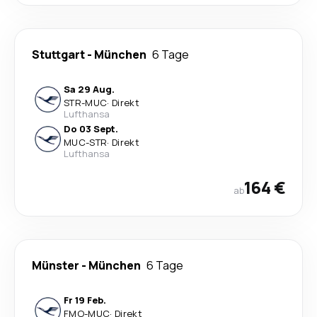
Stuttgart
-
München
6 Tage
Sa 29 Aug.
STR
-
MUC
·
Direkt
Lufthansa
Do 03 Sept.
MUC
-
STR
·
Direkt
Lufthansa
164 €
ab
Münster
-
München
6 Tage
Fr 19 Feb.
FMO
-
MUC
·
Direkt