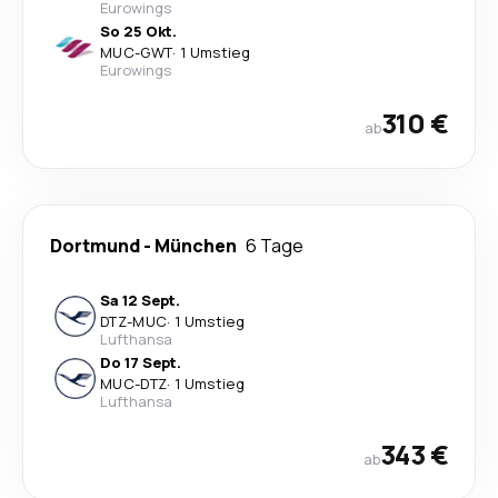
Eurowings
So 25 Okt.
MUC
-
GWT
·
1 Umstieg
Eurowings
310 €
ab
Dortmund
-
München
6 Tage
Sa 12 Sept.
DTZ
-
MUC
·
1 Umstieg
Lufthansa
Do 17 Sept.
MUC
-
DTZ
·
1 Umstieg
Lufthansa
343 €
ab