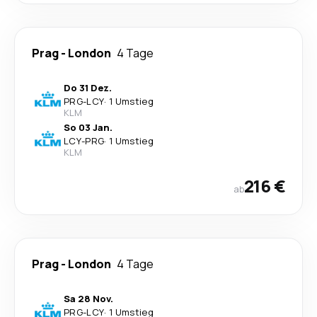
Prag
-
London
4 Tage
Do 31 Dez.
PRG
-
LCY
·
1 Umstieg
KLM
So 03 Jan.
LCY
-
PRG
·
1 Umstieg
KLM
216 €
ab
Prag
-
London
4 Tage
Sa 28 Nov.
PRG
-
LCY
·
1 Umstieg