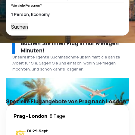
Wie viele Personen?
Suchen
Buchen Sie Ihren Flug in nur wenigen
Minuten!
Unsere intelligente Suchmaschine übernimmt die ganze
Arbeit für Sie. Sagen Sie uns einfach, wohin Sie fliegen
möchten, und schon kann’s losgehen.
Spezielle Flugangebote von Prag nach London
Prag
-
London
8 Tage
Di 29 Sept.