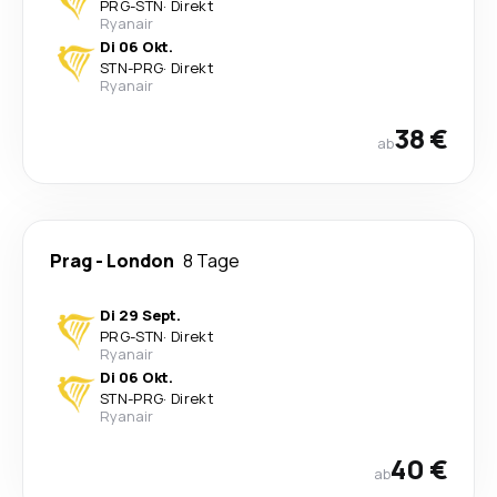
PRG
-
STN
·
Direkt
Ryanair
Di 06 Okt.
STN
-
PRG
·
Direkt
Ryanair
38 €
ab
Prag
-
London
8 Tage
Di 29 Sept.
PRG
-
STN
·
Direkt
Ryanair
Di 06 Okt.
STN
-
PRG
·
Direkt
Ryanair
40 €
ab