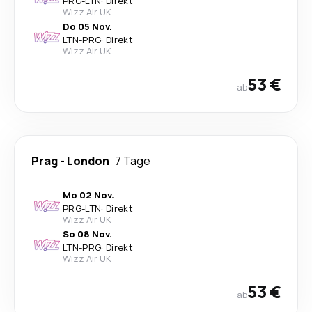
PRG
-
LTN
·
Direkt
Wizz Air UK
Do 05 Nov.
LTN
-
PRG
·
Direkt
Wizz Air UK
53 €
ab
Prag
-
London
7 Tage
Mo 02 Nov.
PRG
-
LTN
·
Direkt
Wizz Air UK
So 08 Nov.
LTN
-
PRG
·
Direkt
Wizz Air UK
53 €
ab