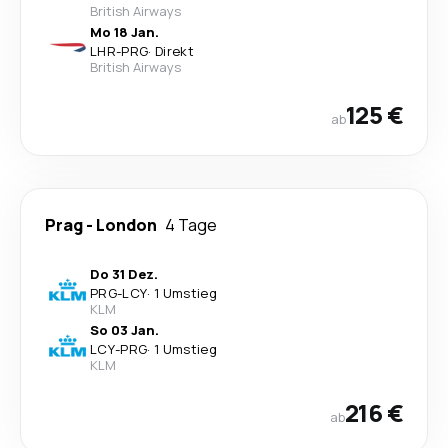
British Airways
Mo 18 Jan.
LHR
-
PRG
·
Direkt
British Airways
125 €
ab
Prag
-
London
4 Tage
Do 31 Dez.
PRG
-
LCY
·
1 Umstieg
KLM
So 03 Jan.
LCY
-
PRG
·
1 Umstieg
KLM
216 €
ab