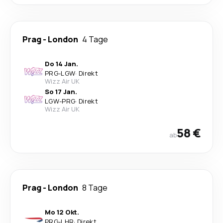
Prag
-
London
4 Tage
Do 14 Jan.
PRG
-
LGW
·
Direkt
Wizz Air UK
So 17 Jan.
LGW
-
PRG
·
Direkt
Wizz Air UK
58 €
ab
Prag
-
London
8 Tage
Mo 12 Okt.
PRG
-
LHR
·
Direkt