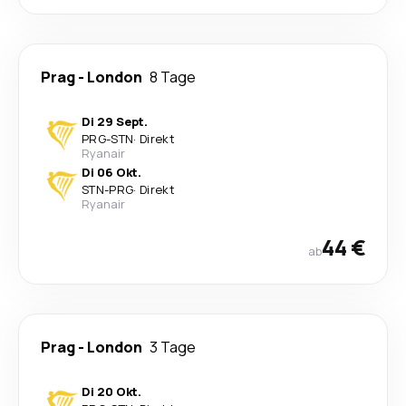
Prag
-
London
8 Tage
Di 29 Sept.
PRG
-
STN
·
Direkt
Ryanair
Di 06 Okt.
STN
-
PRG
·
Direkt
Ryanair
44 €
ab
Prag
-
London
3 Tage
Di 20 Okt.