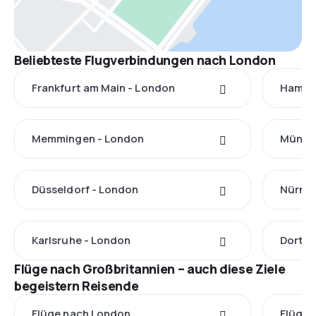
Beliebteste Flugverbindungen nach London
Frankfurt am Main - London
Hambu
Memmingen - London
Münch
Düsseldorf - London
Nürnbe
Karlsruhe - London
Dortm
Flüge nach Großbritannien – auch diese Ziele
begeistern Reisende
Flüge nach London
Flüge 