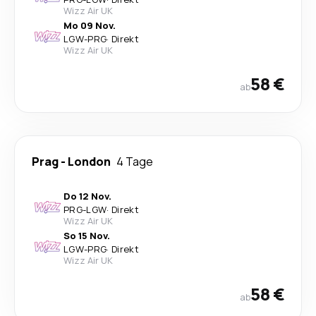
Wizz Air UK
Mo 09 Nov.
LGW
-
PRG
·
Direkt
Wizz Air UK
58 €
ab
Prag
-
London
4 Tage
Do 12 Nov.
PRG
-
LGW
·
Direkt
Wizz Air UK
So 15 Nov.
LGW
-
PRG
·
Direkt
Wizz Air UK
58 €
ab