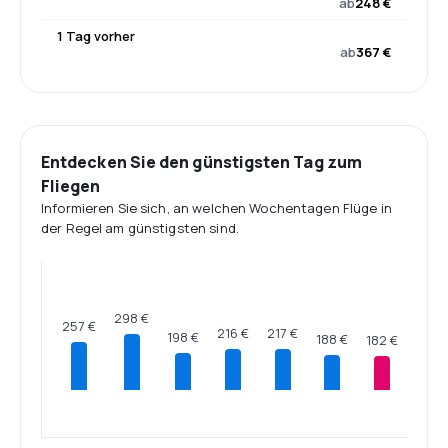
ab
248 €
1 Tag vorher
ab
367 €
Entdecken Sie den günstigsten Tag zum
Fliegen
Informieren Sie sich, an welchen Wochentagen Flüge in
der Regel am günstigsten sind.
298 €
257 €
217 €
216 €
198 €
188 €
182 €