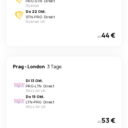
PRG
-
STN
·
Direkt
Ryanair
Do 22 Okt.
STN
-
PRG
·
Direkt
Ryanair UK
44 €
ab
Prag
-
London
3 Tage
Di 13 Okt.
PRG
-
LTN
·
Direkt
Wizz Air UK
Do 15 Okt.
LTN
-
PRG
·
Direkt
Wizz Air UK
53 €
ab