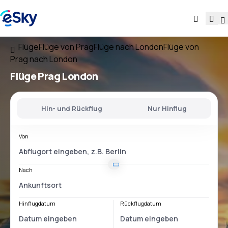
Flüge
Flüge von Prag
Flüge nach London
Flüge von
Prag nach London
Flüge
Prag London
Hin- und Rückflug
Nur Hinflug
Von
Nach
Hinflugdatum
Rückflugdatum