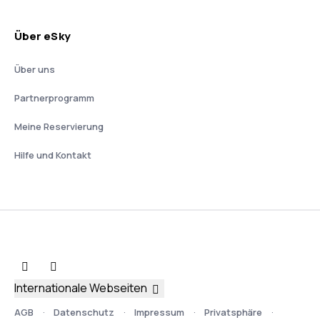
Über eSky
Über uns
Partnerprogramm
Meine Reservierung
Hilfe und Kontakt
Internationale Webseiten
AGB
Datenschutz
Impressum
Privatsphäre