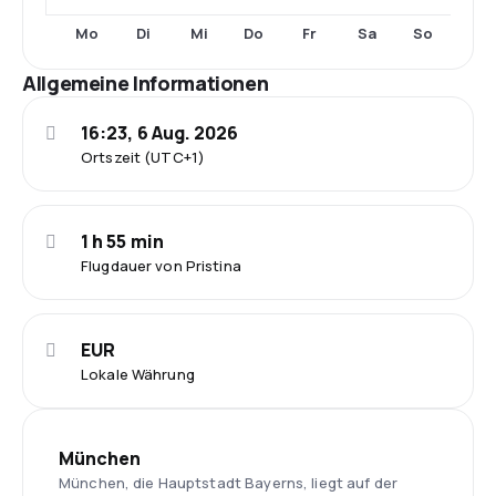
Mo
Di
Mi
Do
Fr
Sa
So
Allgemeine Informationen
16:23, 6 Aug. 2026
Ortszeit (UTC+1)
1 h 55 min
Flugdauer von Pristina
EUR
Lokale Währung
München
München, die Hauptstadt Bayerns, liegt auf der