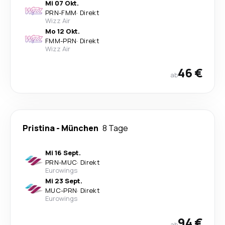
Mi 07 Okt.
PRN
-
FMM
·
Direkt
Wizz Air
Mo 12 Okt.
FMM
-
PRN
·
Direkt
Wizz Air
46 €
ab
Pristina
-
München
8 Tage
Mi 16 Sept.
PRN
-
MUC
·
Direkt
Eurowings
Mi 23 Sept.
MUC
-
PRN
·
Direkt
Eurowings
94 €
ab