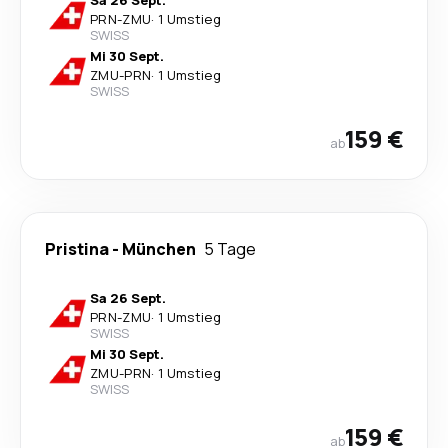
Sa 26 Sept.
PRN
-
ZMU
·
1 Umstieg
SWISS
Mi 30 Sept.
ZMU
-
PRN
·
1 Umstieg
SWISS
159 €
ab
Pristina
-
München
5 Tage
Sa 26 Sept.
PRN
-
ZMU
·
1 Umstieg
SWISS
Mi 30 Sept.
ZMU
-
PRN
·
1 Umstieg
SWISS
159 €
ab