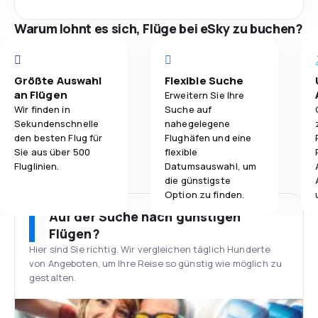
Warum lohnt es sich, Flüge bei eSky zu buchen?
Größte Auswahl
Flexible Suche
an Flügen
Erweitern Sie Ihre
Wir finden in
Suche auf
Sekundenschnelle
nahegelegene
den besten Flug für
Flughäfen und eine
Sie aus über 500
flexible
Fluglinien.
Datumsauswahl, um
die günstigste
Option zu finden.
Auf der Suche nach günstigen
Flügen?
Hier sind Sie richtig. Wir vergleichen täglich Hunderte
von Angeboten, um Ihre Reise so günstig wie möglich zu
gestalten.