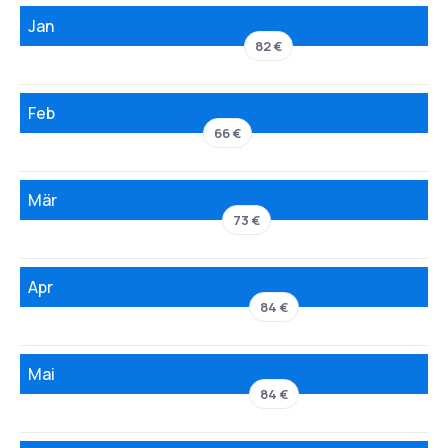
Jan
82 €
Feb
66 €
Mär
73 €
Apr
84 €
Mai
84 €