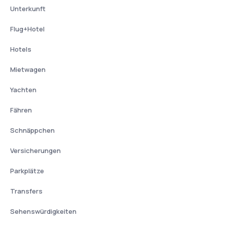
Unterkunft
Flug+Hotel
Hotels
Mietwagen
Yachten
Fähren
Schnäppchen
Versicherungen
Parkplätze
Transfers
Sehenswürdigkeiten