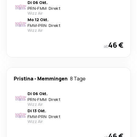
Di 06 Okt.
PRN
-
FMM
·
Direkt
Wizz Air
Mo 12 Okt.
FMM
-
PRN
·
Direkt
Wizz Air
46 €
ab
Pristina
-
Memmingen
8 Tage
Di 06 Okt.
PRN
-
FMM
·
Direkt
Wizz Air
Di 13 Okt.
FMM
-
PRN
·
Direkt
Wizz Air
46 €