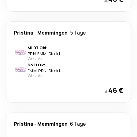
ab
Pristina
-
Memmingen
5 Tage
Mi 07 Okt.
PRN
-
FMM
·
Direkt
Wizz Air
So 11 Okt.
FMM
-
PRN
·
Direkt
Wizz Air
46 €
ab
Pristina
-
Memmingen
6 Tage