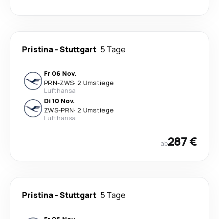
Pristina
-
Stuttgart
5 Tage
Fr 06 Nov.
PRN
-
ZWS
·
2 Umstiege
Lufthansa
Di 10 Nov.
ZWS
-
PRN
·
2 Umstiege
Lufthansa
287 €
ab
Pristina
-
Stuttgart
5 Tage