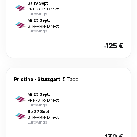
Sa 19 Sept.
PRN
-
STR
·
Direkt
Eurowings
Mi 23 Sept.
STR
-
PRN
·
Direkt
Eurowings
125 €
ab
Pristina
-
Stuttgart
5 Tage
Mi 23 Sept.
PRN
-
STR
·
Direkt
Eurowings
So 27 Sept.
STR
-
PRN
·
Direkt
Eurowings
130 €