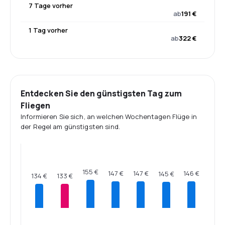
7 Tage vorher
ab
191 €
1 Tag vorher
ab
322 €
Entdecken Sie den günstigsten Tag zum
Fliegen
Informieren Sie sich, an welchen Wochentagen Flüge in
der Regel am günstigsten sind.
155 €
147 €
147 €
146 €
145 €
134 €
133 €