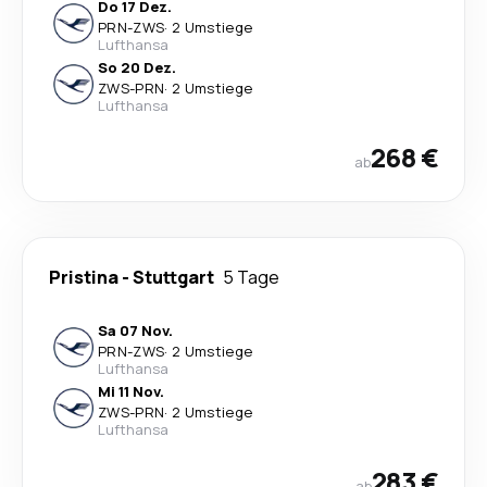
Do 17 Dez.
PRN
-
ZWS
·
2 Umstiege
Lufthansa
So 20 Dez.
ZWS
-
PRN
·
2 Umstiege
Lufthansa
268 €
ab
Pristina
-
Stuttgart
5 Tage
Sa 07 Nov.
PRN
-
ZWS
·
2 Umstiege
Lufthansa
Mi 11 Nov.
ZWS
-
PRN
·
2 Umstiege
Lufthansa
283 €
ab