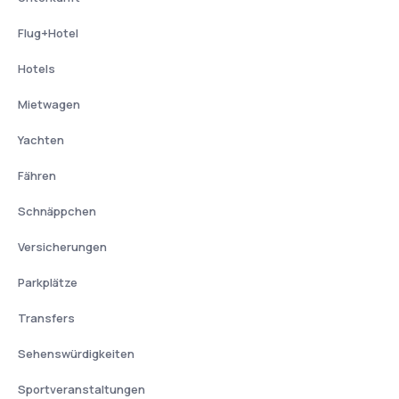
Flug+Hotel
Hotels
Mietwagen
Yachten
Fähren
Schnäppchen
Versicherungen
Parkplätze
Transfers
Sehenswürdigkeiten
Sportveranstaltungen