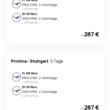
Fr 06 Nov.
PRN
-
ZWS
·
2 Umstiege
Lufthansa
Di 10 Nov.
ZWS
-
PRN
·
2 Umstiege
Lufthansa
287 €
ab
Pristina
-
Stuttgart
5 Tage
Fr 06 Nov.
PRN
-
ZWS
·
2 Umstiege
Lufthansa
Di 10 Nov.
ZWS
-
PRN
·
2 Umstiege
Lufthansa
287 €
ab