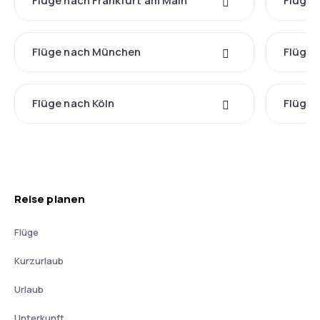
Flüge nach Frankfurt am Main
Flüge 
Flüge nach München
Flüge
Flüge nach Köln
Flüge 
Reise planen
Flüge
Kurzurlaub
Urlaub
Unterkunft