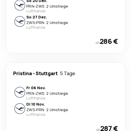
So 20 Dez.
PRN
-
ZWS
·
2 Umstiege
Lufthansa
So 27 Dez.
ZWS
-
PRN
·
2 Umstiege
Lufthansa
286 €
ab
Pristina
-
Stuttgart
5 Tage
Fr 06 Nov.
PRN
-
ZWS
·
2 Umstiege
Lufthansa
Di 10 Nov.
ZWS
-
PRN
·
2 Umstiege
Lufthansa
287 €
ab