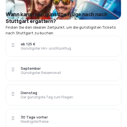
Wann kann man günstige Flüge nach nach
Stuttgart ergattern?
Finden Sie den idealen Zeitpunkt, um die günstigsten Tickets
nach Stuttgart zu buchen
ab 125 €
Günstigster Hin- und Rückflug
September
Günstigster Reisemonat
Dienstag
Der günstigste Tag zum Fliegen
30 Tage vorher
Niedrigste Preise