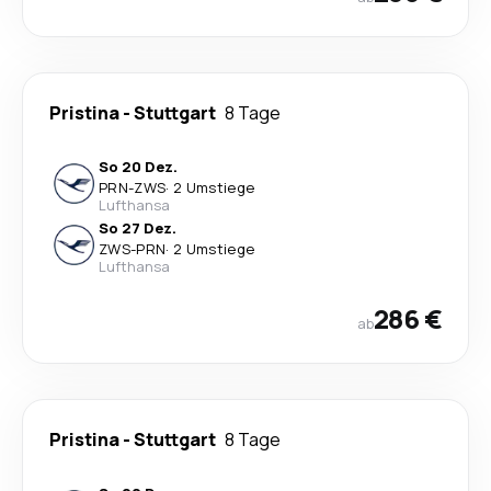
Pristina
-
Stuttgart
8 Tage
So 20 Dez.
PRN
-
ZWS
·
2 Umstiege
Lufthansa
So 27 Dez.
ZWS
-
PRN
·
2 Umstiege
Lufthansa
286 €
ab
Pristina
-
Stuttgart
8 Tage