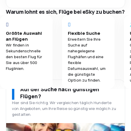
Warum lohnt es sich, Flüge bei eSky zu buchen?
Größte Auswahl
Flexible Suche
an Flügen
Erweitern Sie Ihre
Wir finden in
Suche auf
Sekundenschnelle
nahegelegene
den besten Flug für
Flughäfen und eine
Sie aus über 500
flexible
Fluglinien.
Datumsauswahl, um
die günstigste
Option zu finden.
Auf der Suche nach günstigen
Flügen?
Hier sind Sie richtig. Wir vergleichen täglich Hunderte
von Angeboten, um Ihre Reise so günstig wie möglich zu
gestalten.