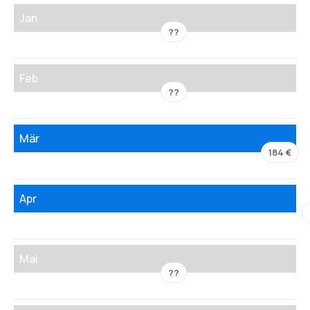
Jan
??
Feb
??
Mär
184 €
Apr
Mai
??