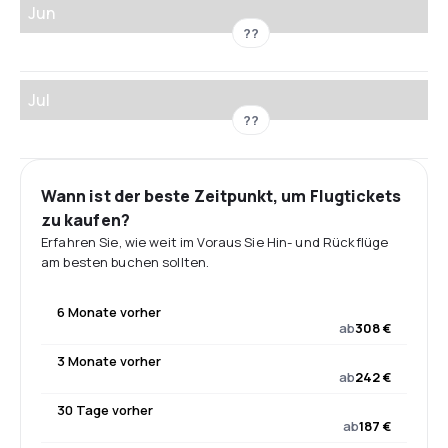
Jun
??
Jul
??
Wann ist der beste Zeitpunkt, um Flugtickets
zu kaufen?
Erfahren Sie, wie weit im Voraus Sie Hin- und Rückflüge
am besten buchen sollten.
6 Monate vorher
ab
308 €
3 Monate vorher
ab
242 €
30 Tage vorher
ab
187 €