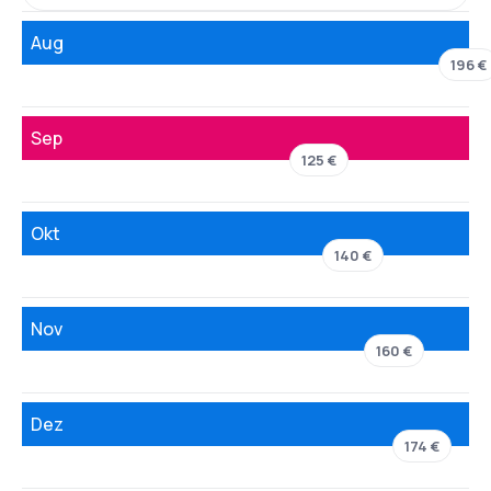
Aug
196 €
Sep
125 €
Okt
140 €
Nov
160 €
Dez
174 €