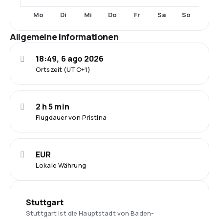
Mo
Di
Mi
Do
Fr
Sa
So
Allgemeine Informationen
18:49, 6 ago 2026
Ortszeit (UTC+1)
2 h 5 min
Flugdauer von Pristina
EUR
Lokale Währung
Stuttgart
Stuttgart ist die Hauptstadt von Baden-