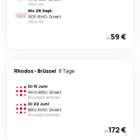
Wizz Air
Mo 28 Sept.
SOF
-
RHO
·
Direkt
Wizz Air
59 €
ab
Rhodos
-
Brüssel
8 Tage
Di 15 Juni
RHO
-
BRU
·
Direkt
Brussels Airlines
Di 22 Juni
BRU
-
RHO
·
Direkt
Brussels Airlines
172 €
ab