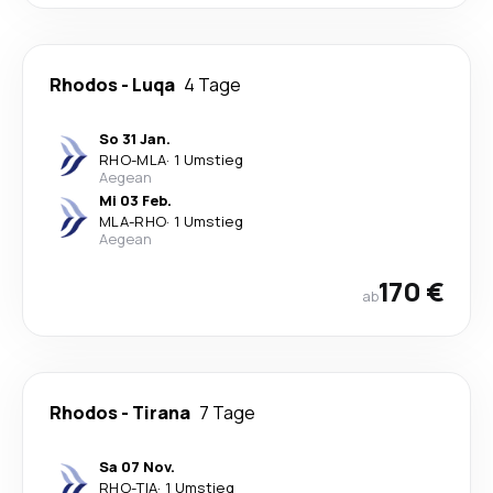
Rhodos
-
Luqa
4 Tage
So 31 Jan.
RHO
-
MLA
·
1 Umstieg
Aegean
Mi 03 Feb.
MLA
-
RHO
·
1 Umstieg
Aegean
170 €
ab
Rhodos
-
Tirana
7 Tage
Sa 07 Nov.
RHO
-
TIA
·
1 Umstieg