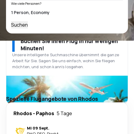
Wie viele Personen?
Suchen
Buchen Sie Ihren Flug in nur wenigen
Minuten!
Unsere intelligente Suchmaschine übernimmt die ganze
Arbeit für Sie. Sagen Sie uns einfach, wohin Sie fliegen
möchten, und schon kann’s losgehen.
Spezielle Flugangebote von Rhodos
Rhodos
-
Paphos
5 Tage
Mi 09 Sept.
RHO
-
PFO
·
Direkt