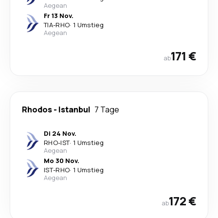
Aegean
Fr 13 Nov.
TIA
-
RHO
·
1 Umstieg
Aegean
171 €
ab
Rhodos
-
Istanbul
7 Tage
Di 24 Nov.
RHO
-
IST
·
1 Umstieg
Aegean
Mo 30 Nov.
IST
-
RHO
·
1 Umstieg
Aegean
172 €
ab