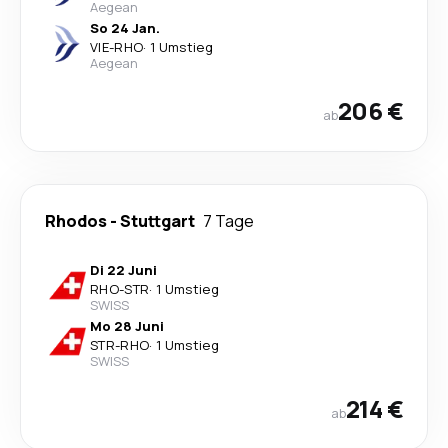
Aegean
So 24 Jan.
VIE
-
RHO
·
1 Umstieg
Aegean
206 €
ab
Rhodos
-
Stuttgart
7 Tage
Di 22 Juni
RHO
-
STR
·
1 Umstieg
SWISS
Mo 28 Juni
STR
-
RHO
·
1 Umstieg
SWISS
214 €
ab