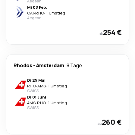
Aegean
Mi 03 Feb.
CAI
-
RHO
·
1 Umstieg
Aegean
254 €
ab
Rhodos
-
Amsterdam
8 Tage
Di 25 Mai
RHO
-
AMS
·
1 Umstieg
SWISS
Di 01 Juni
AMS
-
RHO
·
1 Umstieg
SWISS
260 €
ab