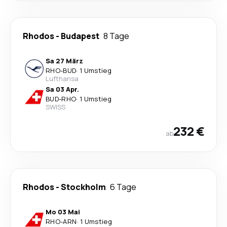
Rhodos
-
Budapest
8 Tage
Sa 27 März
RHO
-
BUD
·
1 Umstieg
Lufthansa
Sa 03 Apr.
BUD
-
RHO
·
1 Umstieg
SWISS
232 €
ab
Rhodos
-
Stockholm
6 Tage
Mo 03 Mai
RHO
-
ARN
·
1 Umstieg