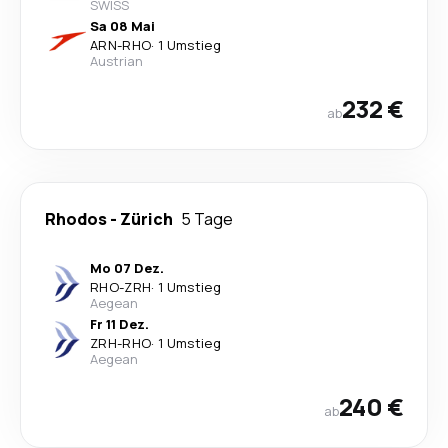
SWISS
Sa 08 Mai
ARN
-
RHO
·
1 Umstieg
Austrian
232 €
ab
Rhodos
-
Zürich
5 Tage
Mo 07 Dez.
RHO
-
ZRH
·
1 Umstieg
Aegean
Fr 11 Dez.
ZRH
-
RHO
·
1 Umstieg
Aegean
240 €
ab