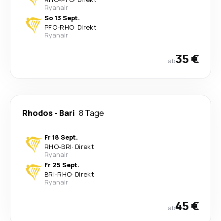
Ryanair
So 13 Sept.
PFO
-
RHO
·
Direkt
Ryanair
35 €
ab
Rhodos
-
Bari
8 Tage
Fr 18 Sept.
RHO
-
BRI
·
Direkt
Ryanair
Fr 25 Sept.
BRI
-
RHO
·
Direkt
Ryanair
45 €
ab