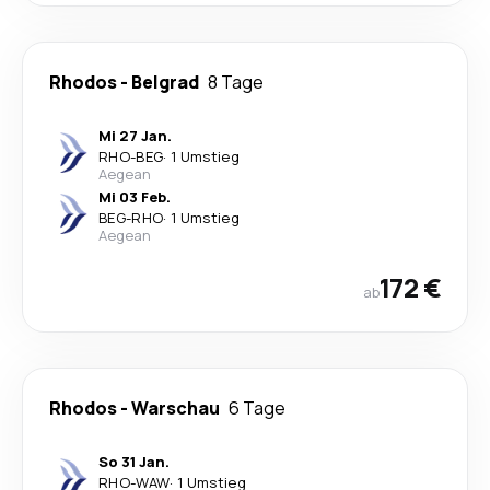
Rhodos
-
Belgrad
8 Tage
Mi 27 Jan.
RHO
-
BEG
·
1 Umstieg
Aegean
Mi 03 Feb.
BEG
-
RHO
·
1 Umstieg
Aegean
172 €
ab
Rhodos
-
Warschau
6 Tage
So 31 Jan.
RHO
-
WAW
·
1 Umstieg