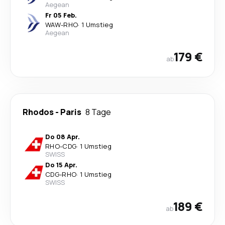
Aegean
Fr 05 Feb.
WAW
-
RHO
·
1 Umstieg
Aegean
179 €
ab
Rhodos
-
Paris
8 Tage
Do 08 Apr.
RHO
-
CDG
·
1 Umstieg
SWISS
Do 15 Apr.
CDG
-
RHO
·
1 Umstieg
SWISS
189 €
ab