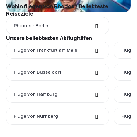
Wohin fliegen von Rhodos? Beliebteste
Reiseziele
Rhodos - Berlin
Unsere beliebtesten Abflughäfen
Flüge von Frankfurt am Main
Flüge 
Flüge von Düsseldorf
Flüge 
Flüge von Hamburg
Flüge 
Flüge von Nürnberg
Flüge 