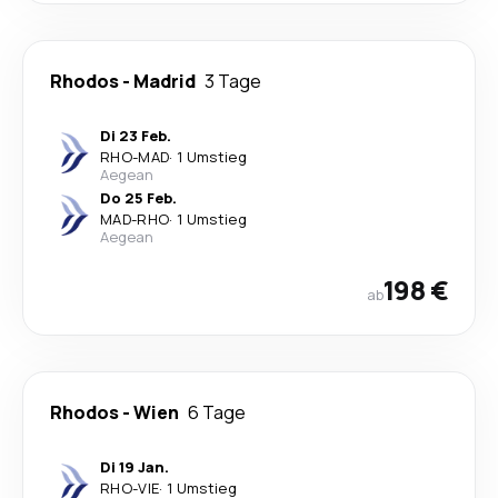
Rhodos
-
Madrid
3 Tage
Di 23 Feb.
RHO
-
MAD
·
1 Umstieg
Aegean
Do 25 Feb.
MAD
-
RHO
·
1 Umstieg
Aegean
198 €
ab
Rhodos
-
Wien
6 Tage
Di 19 Jan.
RHO
-
VIE
·
1 Umstieg