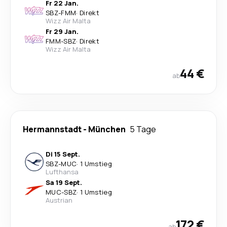
Fr 22 Jan.
SBZ
-
FMM
·
Direkt
Wizz Air Malta
Fr 29 Jan.
FMM
-
SBZ
·
Direkt
Wizz Air Malta
44 €
ab
Hermannstadt
-
München
5 Tage
Di 15 Sept.
SBZ
-
MUC
·
1 Umstieg
Lufthansa
Sa 19 Sept.
MUC
-
SBZ
·
1 Umstieg
Austrian
172 €
ab