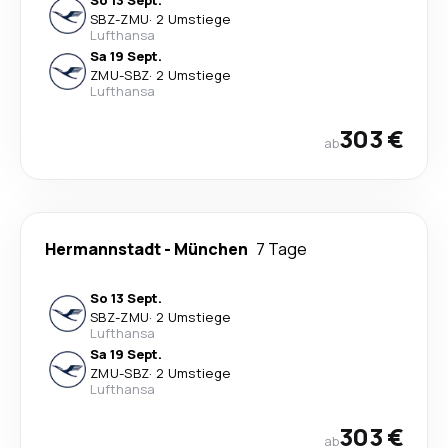
So 13 Sept.
SBZ
-
ZMU
·
2 Umstiege
Lufthansa
Sa 19 Sept.
ZMU
-
SBZ
·
2 Umstiege
Lufthansa
303 €
ab
Hermannstadt
-
München
7 Tage
So 13 Sept.
SBZ
-
ZMU
·
2 Umstiege
Lufthansa
Sa 19 Sept.
ZMU
-
SBZ
·
2 Umstiege
Lufthansa
303 €
ab