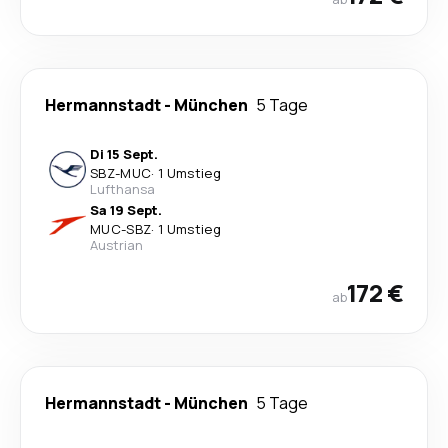
Hermannstadt
-
München
5 Tage
Di 15 Sept.
SBZ
-
MUC
·
1 Umstieg
Lufthansa
Sa 19 Sept.
MUC
-
SBZ
·
1 Umstieg
Austrian
172 €
ab
Hermannstadt
-
München
5 Tage