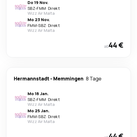
Do 19 Nov.
SBZ
-
FMM
·
Direkt
Wizz Air Malta
Mo 23 Nov.
FMM
-
SBZ
·
Direkt
Wizz Air Malta
44 €
ab
Hermannstadt
-
Memmingen
8 Tage
Mo 18 Jan.
SBZ
-
FMM
·
Direkt
Wizz Air Malta
Mo 25 Jan.
FMM
-
SBZ
·
Direkt
Wizz Air Malta
44 €