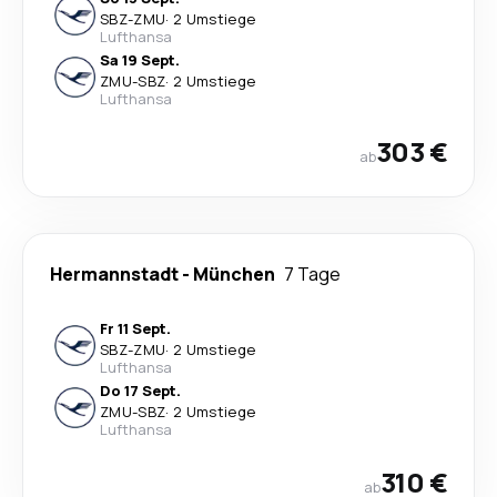
SBZ
-
ZMU
·
2 Umstiege
Lufthansa
Sa 19 Sept.
ZMU
-
SBZ
·
2 Umstiege
Lufthansa
303 €
ab
Hermannstadt
-
München
7 Tage
Fr 11 Sept.
SBZ
-
ZMU
·
2 Umstiege
Lufthansa
Do 17 Sept.
ZMU
-
SBZ
·
2 Umstiege
Lufthansa
310 €
ab