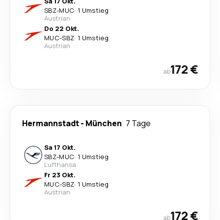
Sa 17 Okt.
SBZ
-
MUC
·
1 Umstieg
Austrian
Do 22 Okt.
MUC
-
SBZ
·
1 Umstieg
Austrian
172 €
ab
Hermannstadt
-
München
7 Tage
Sa 17 Okt.
SBZ
-
MUC
·
1 Umstieg
Lufthansa
Fr 23 Okt.
MUC
-
SBZ
·
1 Umstieg
Austrian
172 €
ab