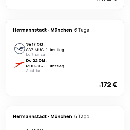
Hermannstadt
-
München
6 Tage
Sa 17 Okt.
SBZ
-
MUC
·
1 Umstieg
Lufthansa
Do 22 Okt.
MUC
-
SBZ
·
1 Umstieg
Austrian
172 €
ab
Hermannstadt
-
München
6 Tage