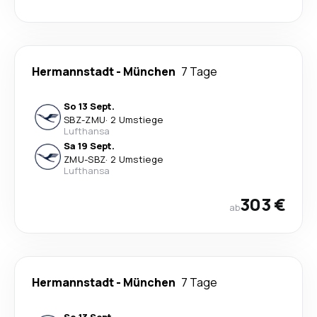
Hermannstadt
-
München
7 Tage
So 13 Sept.
SBZ
-
ZMU
·
2 Umstiege
Lufthansa
Sa 19 Sept.
ZMU
-
SBZ
·
2 Umstiege
Lufthansa
303 €
ab
Hermannstadt
-
München
7 Tage