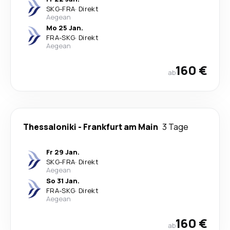
SKG
-
FRA
·
Direkt
Aegean
Mo 25 Jan.
FRA
-
SKG
·
Direkt
Aegean
160 €
ab
Thessaloniki
-
Frankfurt am Main
3 Tage
Fr 29 Jan.
SKG
-
FRA
·
Direkt
Aegean
So 31 Jan.
FRA
-
SKG
·
Direkt
Aegean
160 €
ab