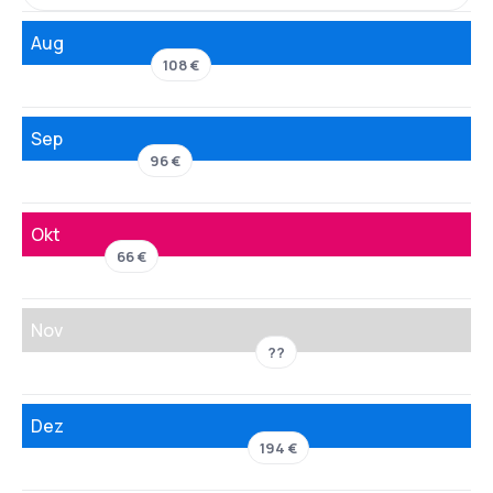
Aug
108 €
Sep
96 €
Okt
66 €
Nov
??
Dez
194 €