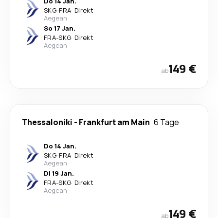
Do 14 Jan.
SKG
-
FRA
·
Direkt
Aegean
So 17 Jan.
FRA
-
SKG
·
Direkt
Aegean
149 €
ab
Thessaloniki
-
Frankfurt am Main
6 Tage
Do 14 Jan.
SKG
-
FRA
·
Direkt
Aegean
Di 19 Jan.
FRA
-
SKG
·
Direkt
Aegean
149 €
ab