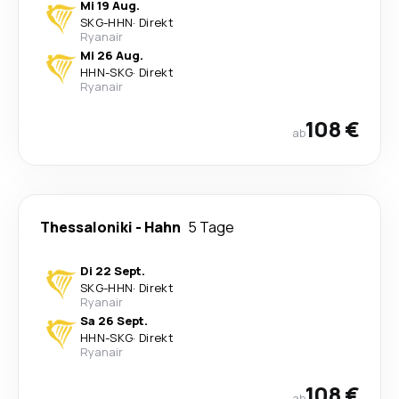
Mi 19 Aug.
SKG
-
HHN
·
Direkt
Ryanair
Mi 26 Aug.
HHN
-
SKG
·
Direkt
Ryanair
108 €
ab
Thessaloniki
-
Hahn
5 Tage
Di 22 Sept.
SKG
-
HHN
·
Direkt
Ryanair
Sa 26 Sept.
HHN
-
SKG
·
Direkt
Ryanair
108 €
ab