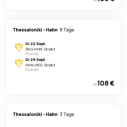
Thessaloniki
-
Hahn
8 Tage
Di 22 Sept.
SKG
-
HHN
·
Direkt
Ryanair
Di 29 Sept.
HHN
-
SKG
·
Direkt
Ryanair
108 €
ab
Thessaloniki
-
Hahn
3 Tage