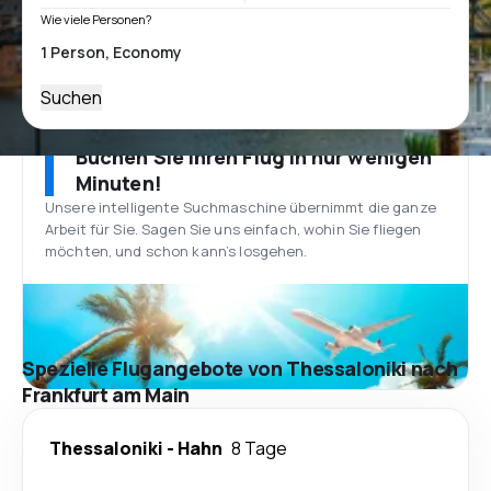
Wie viele Personen?
Suchen
Buchen Sie Ihren Flug in nur wenigen
Minuten!
Unsere intelligente Suchmaschine übernimmt die ganze
Arbeit für Sie. Sagen Sie uns einfach, wohin Sie fliegen
möchten, und schon kann’s losgehen.
Spezielle Flugangebote von Thessaloniki nach
Frankfurt am Main
Thessaloniki
-
Hahn
8 Tage