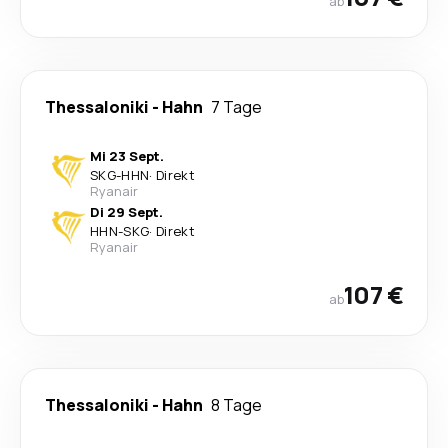
ab
Thessaloniki
-
Hahn
7 Tage
Mi 23 Sept.
SKG
-
HHN
·
Direkt
Ryanair
Di 29 Sept.
HHN
-
SKG
·
Direkt
Ryanair
107 €
ab
Thessaloniki
-
Hahn
8 Tage