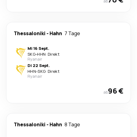
ab
Thessaloniki
-
Hahn
7 Tage
Mi 16 Sept.
SKG
-
HHN
·
Direkt
Ryanair
Di 22 Sept.
HHN
-
SKG
·
Direkt
Ryanair
96 €
ab
Thessaloniki
-
Hahn
8 Tage