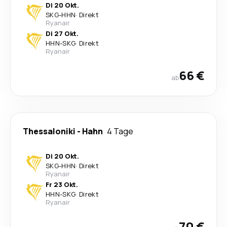
Di 20 Okt.
SKG
-
HHN
·
Direkt
Ryanair
Di 27 Okt.
HHN
-
SKG
·
Direkt
Ryanair
66 €
ab
Thessaloniki
-
Hahn
4 Tage
Di 20 Okt.
SKG
-
HHN
·
Direkt
Ryanair
Fr 23 Okt.
HHN
-
SKG
·
Direkt
Ryanair
70 €