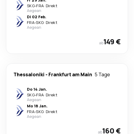
Fr 29 Jan.
SKG
-
FRA
·
Direkt
Aegean
Di 02 Feb.
FRA
-
SKG
·
Direkt
Aegean
149 €
ab
Thessaloniki
-
Frankfurt am Main
5 Tage
Do 14 Jan.
SKG
-
FRA
·
Direkt
Aegean
Mo 18 Jan.
FRA
-
SKG
·
Direkt
Aegean
160 €
ab