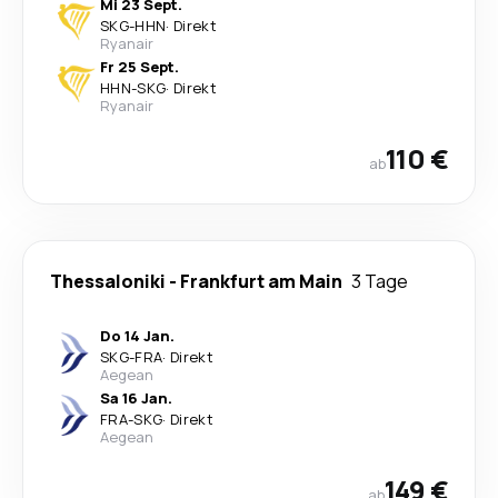
Mi 23 Sept.
SKG
-
HHN
·
Direkt
Ryanair
Fr 25 Sept.
HHN
-
SKG
·
Direkt
Ryanair
110 €
ab
Thessaloniki
-
Frankfurt am Main
3 Tage
Do 14 Jan.
SKG
-
FRA
·
Direkt
Aegean
Sa 16 Jan.
FRA
-
SKG
·
Direkt
Aegean
149 €
ab