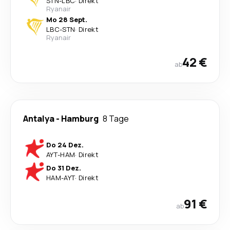
STN
-
LBC
·
Direkt
Ryanair
Mo 28 Sept.
LBC
-
STN
·
Direkt
Ryanair
42 €
ab
Antalya
-
Hamburg
8 Tage
Do 24 Dez.
AYT
-
HAM
·
Direkt
Do 31 Dez.
HAM
-
AYT
·
Direkt
91 €
ab