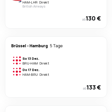
HAM
-
LHR
·
Direkt
British Airways
130 €
ab
Brüssel
-
Hamburg
5 Tage
So 13 Dez.
BRU
-
HAM
·
Direkt
Do 17 Dez.
HAM
-
BRU
·
Direkt
133 €
ab