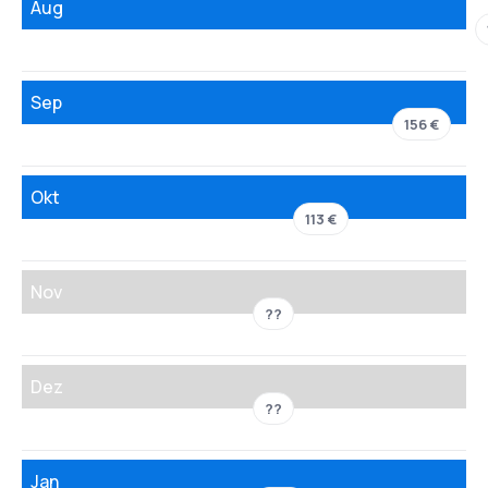
Aug
Sep
156 €
Okt
113 €
Nov
??
Dez
??
Jan