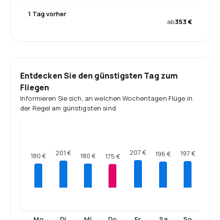
1 Tag vorher
ab
353 €
Entdecken Sie den günstigsten Tag zum
Fliegen
Informieren Sie sich, an welchen Wochentagen Flüge in
der Regel am günstigsten sind.
207 €
201 €
197 €
196 €
180 €
180 €
175 €
Mo
Di
Mi
Do
Fr
Sa
So