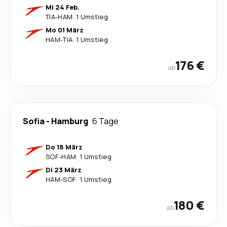
Mi 24 Feb.
TIA
-
HAM
·
1 Umstieg
Mo 01 März
HAM
-
TIA
·
1 Umstieg
176 €
ab
Sofia
-
Hamburg
6 Tage
Do 18 März
SOF
-
HAM
·
1 Umstieg
Di 23 März
HAM
-
SOF
·
1 Umstieg
180 €
ab