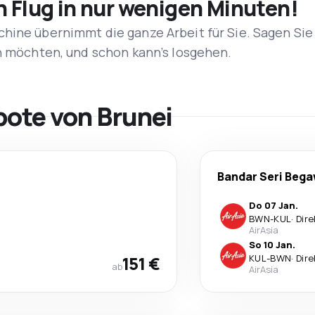
n Flug in nur wenigen Minuten!
hine übernimmt die ganze Arbeit für Sie. Sagen Sie
en möchten, und schon kann’s losgehen.
bote von Brunei
Bandar Seri Beg
Do 07 Jan.
BWN
-
KUL
·
Dire
AirAsia
So 10 Jan.
151 €
KUL
-
BWN
·
Dire
ab
AirAsia