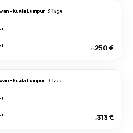
awan
-
Kuala Lumpur
3 Tage
kt
kt
250 €
ab
awan
-
Kuala Lumpur
3 Tage
kt
kt
313 €
ab