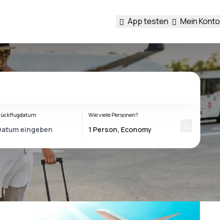
App testen
Mein Konto
ückflugdatum
Wie viele Personen?