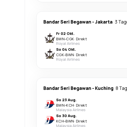
Bandar Seri Begawan
-
Jakarta
3 Tag
Fr 02 Okt.
BWN
-
CGK
·
Direkt
Royal Airlines
So 04 Okt.
CGK
-
BWN
·
Direkt
Royal Airlines
Bandar Seri Begawan
-
Kuching
8 Ta
So 23 Aug.
BWN
-
KCH
·
Direkt
Malaysia Airlines
So 30 Aug.
KCH
-
BWN
·
Direkt
Malaysia Airlines