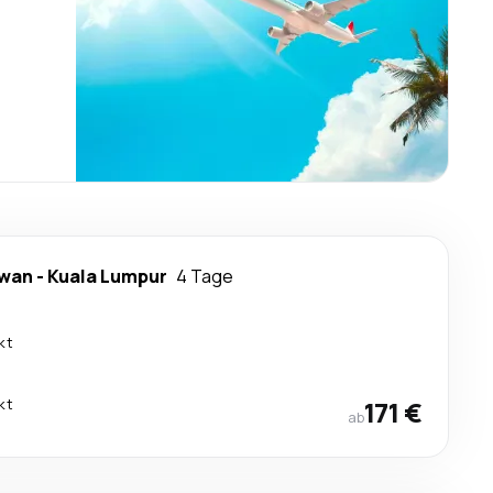
awan
-
Kuala Lumpur
4 Tage
kt
kt
171 €
ab