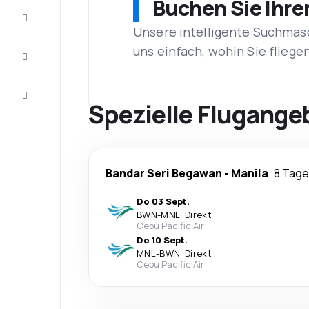
Buchen Sie Ihre
Vervollständigen
Sie die Reise
Unsere intelligente Suchmasc
Inspirationen
uns einfach, wohin Sie flieg
und
Ratschläge
Kundenservice
Spezielle Flugange
Bandar Seri Begawan
-
Manila
8 Tage
Do 03 Sept.
BWN
-
MNL
·
Direkt
Cebu Pacific Air
Do 10 Sept.
MNL
-
BWN
·
Direkt
Cebu Pacific Air