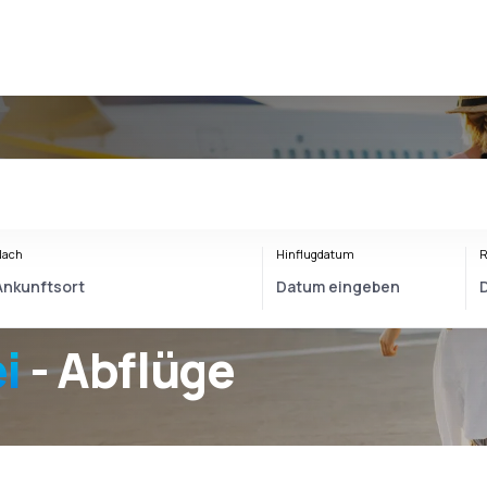
Nach
Hinflugdatum
R
i
- Abflüge