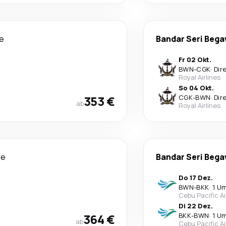
e
Bandar Seri Beg
Fr 02 Okt.
BWN
-
CGK
·
Dir
Royal Airlines
So 04 Okt.
353 €
CGK
-
BWN
·
Dir
ab
Royal Airlines
ge
Bandar Seri Beg
Do 17 Dez.
BWN
-
BKK
·
1 U
Cebu Pacific Ai
Di 22 Dez.
364 €
BKK
-
BWN
·
1 U
ab
Cebu Pacific Ai