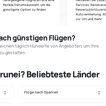
nahegelegene Flughäfen und eine
Genießen Sie zusät
flexible Datumsauswahl, um die
Services: Reisevers
günstigste Option zu finden.
Reiserücktrittsvers
Autovermietung, At
vor Ort und mehr.
nach günstigen Flügen?
rgleichen täglich Hunderte von Angeboten, um Ihre
zu gestalten.
runei? Beliebteste Länder
Flüge nach Spanien