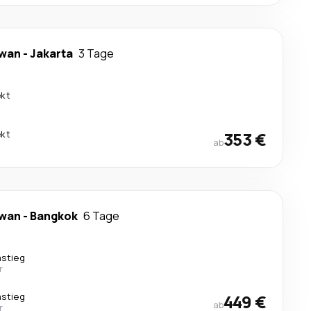
awan
-
Jakarta
3 Tage
ekt
ekt
353 €
ab
awan
-
Bangkok
6 Tage
mstieg
r
mstieg
449 €
ab
r