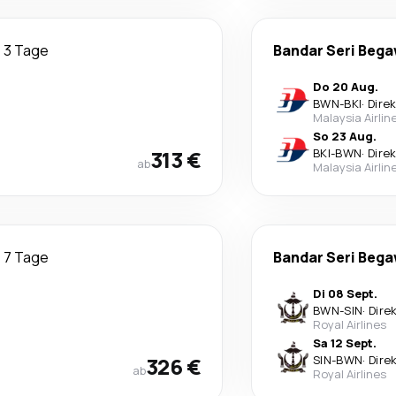
3 Tage
Bandar Seri Beg
Do 20 Aug.
BWN
-
BKI
·
Dire
Malaysia Airlin
So 23 Aug.
313 €
BKI
-
BWN
·
Dire
ab
Malaysia Airlin
7 Tage
Bandar Seri Beg
Di 08 Sept.
BWN
-
SIN
·
Dire
Royal Airlines
Sa 12 Sept.
326 €
SIN
-
BWN
·
Dire
ab
Royal Airlines