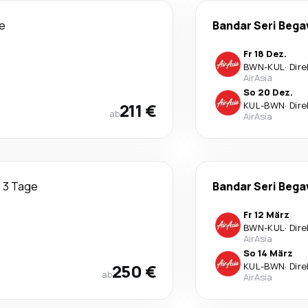
e
Bandar Seri Beg
Fr 18 Dez.
BWN
-
KUL
·
Dire
AirAsia
So 20 Dez.
211 €
KUL
-
BWN
·
Dire
ab
AirAsia
3 Tage
Bandar Seri Beg
Fr 12 März
BWN
-
KUL
·
Dire
AirAsia
So 14 März
250 €
KUL
-
BWN
·
Dire
ab
AirAsia