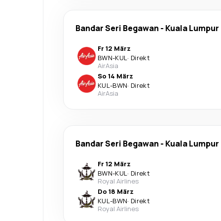
Bandar Seri Begawan
-
Kuala Lumpur
Fr 12 März
BWN
-
KUL
·
Direkt
AirAsia
So 14 März
KUL
-
BWN
·
Direkt
AirAsia
Bandar Seri Begawan
-
Kuala Lumpur
Fr 12 März
BWN
-
KUL
·
Direkt
Royal Airlines
Do 18 März
KUL
-
BWN
·
Direkt
Royal Airlines