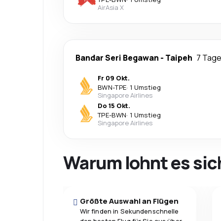
AirAsia X
Bandar Seri Begawan
-
Taipeh
7 Tag
Fr 09 Okt.
BWN
-
TPE
·
1 Umstieg
Singapore Airlines
Do 15 Okt.
TPE
-
BWN
·
1 Umstieg
Singapore Airlines
Warum lohnt es sic
Größte Auswahl an Flügen
Wir finden in Sekundenschnelle