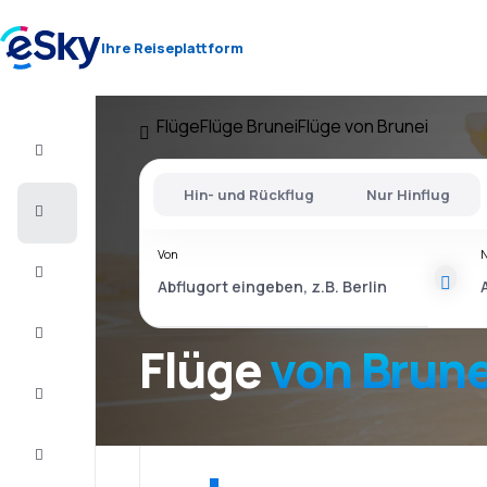
Ihre Reiseplattform
Flüge
Flüge Brunei
Flüge von Brunei
Flug+Hotel
Hin- und Rückflug
Nur Hinflug
Flüge
Von
Urlaub
Kurzurlaub
Flüge
von Brune
Unterkunft
Schnäppchen