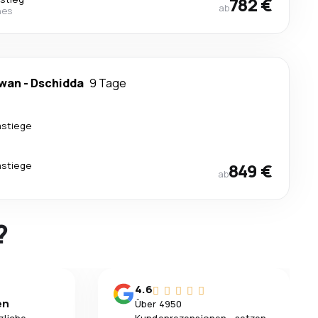
782 €
ab
nes
awan
-
Dschidda
9 Tage
stiege
stiege
849 €
ab
?
4.6
en
Über 4950