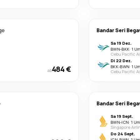
ge
Bandar Seri Beg
Sa 19 Dez.
BWN
-
BKK
·
1 U
Cebu Pacific Ai
Di 22 Dez.
484 €
BKK
-
BWN
·
1 U
ab
Cebu Pacific Ai
e
Bandar Seri Beg
Sa 19 Sept.
BWN
-
ICN
·
1 Um
Singapore Airli
Do 24 Sept.
ICN
-
BWN
·
1 Um