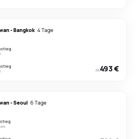
awan
-
Bangkok
4 Tage
mstieg
r
mstieg
493 €
ab
r
awan
-
Seoul
6 Tage
stieg
nes
stieg