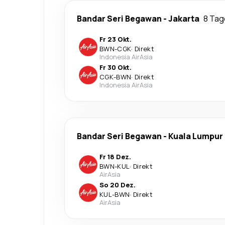
Bandar Seri Begawan
-
Jakarta
8 Tag
Fr 23 Okt.
BWN
-
CGK
·
Direkt
Indonesia AirAsia
Fr 30 Okt.
CGK
-
BWN
·
Direkt
Indonesia AirAsia
Bandar Seri Begawan
-
Kuala Lumpur
Fr 18 Dez.
BWN
-
KUL
·
Direkt
AirAsia
So 20 Dez.
KUL
-
BWN
·
Direkt
AirAsia