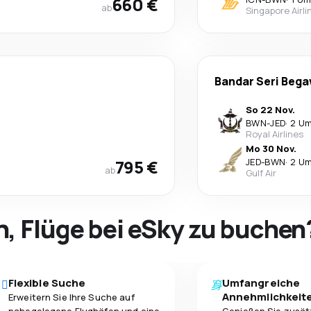
660 €
ab
Singapore Airli
e
Bandar Seri Beg
So 22 Nov.
BWN
-
JED
·
2 Um
Royal Airlines
Mo 30 Nov.
795 €
JED
-
BWN
·
2 Um
ab
Gulf Air
h, Flüge bei eSky zu buchen
Flexible Suche
Umfangreiche
Annehmlichkeit
Erweitern Sie Ihre Suche auf