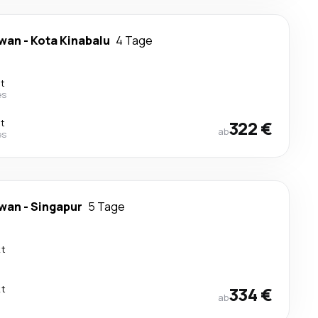
awan
-
Kota Kinabalu
4 Tage
kt
es
kt
322 €
ab
es
awan
-
Singapur
5 Tage
kt
kt
334 €
ab