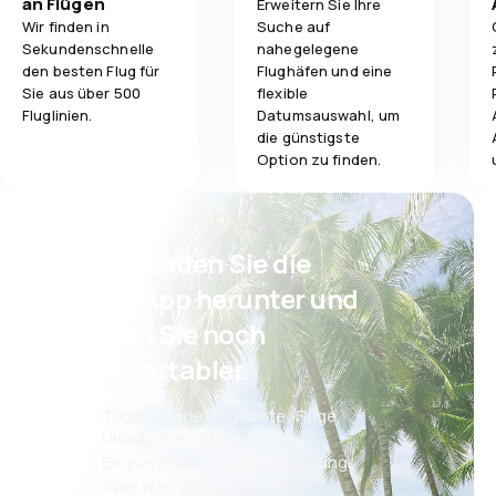
an Flügen
Erweitern Sie Ihre
Mails verschicken. In Boeing 777-300ER kann man
Wir finden in
Suche auf
WiFi zu nutzen, wenn das Flugzeug eine bestimmte
Sekundenschnelle
nahegelegene
Höhe erreicht hat.
Gepäckbeför
den besten Flug für
Flughäfen und eine
Sie aus über 500
flexible
Verpflegung
Fluglinien.
Datumsauswahl, um
die günstigste
Option zu finden.
Psst! Laden Sie die
eSky App herunter und
reisen Sie noch
komfortabler.
Täglich neue Angebote: Flüge,
Urlaub, Kurzurlaub
Bequeme Buchungsverwaltung
Alles was wichtig ist, immer