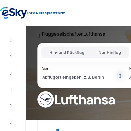
Ihre Reiseplattform
Fluggesellschaften
Lufthansa
Flug+Hotel
Hin- und Rückflug
Nur Hinflug
Flüge
Von
Urlaub
Kurzurlaub
Lufthansa
Unterkunft
Schnäppchen