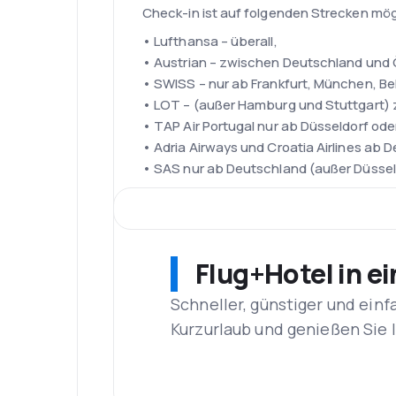
Check-in ist auf folgenden Strecken mög
• Lufthansa – überall,
• Austrian – zwischen Deutschland und 
• SWISS – nur ab Frankfurt, München, Be
• LOT – (außer Hamburg und Stuttgart)
• TAP Air Portugal nur ab Düsseldorf od
• Adria Airways und Croatia Airlines ab 
• SAS nur ab Deutschland (außer Düsseld
Flotte
Die Flotte der Lufthansa Group ist die z
Flugzeuge Airbus A380-800, A340-600, A
A321-100/200, A320-200, A319-100 und Bo
Flug+Hotel in e
CRJ900 i CRJ700.
Flughafen Frankfurt
Schneller, günstiger und einf
Der Flughafen ist auch als Ren-Men beka
Kurzurlaub und genießen Sie
Europas und der neuntgrößte auf der Welt
deutschen Fluggesellschaft Condor.
Der Flughafen Frankfurt entstand 1936. H