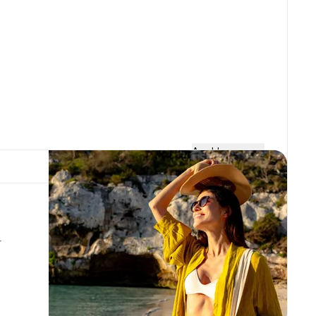
Ausklappen
gen. Auf den interkontinentalen Strecken werden die
eingesetzt. Die Mittelstrecken werden durch Airbus
Flugzeuge Embraer ERJ-195 i ERJ-190 und Bombardier
r
hrow und Charles de Gaulle der drittgrößte Flughafen
 Zentrums. Das ist Hauptbasis der Lufthansa und der
edient. Terminal T1 mit Fluggastbereichen A, B, C und