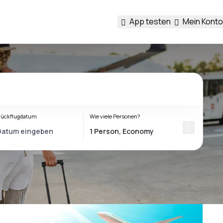
App testen
Mein Konto
ückflugdatum
Wie viele Personen?