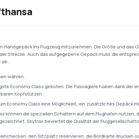
fthansa
ein Handgepäck ins Flugzeug mitzunehmen. Die Größe und das Ge
der der Strecke. Auch das aufgegebene Gepäck muss die entspr
e ab.
sen wählen.
lligste Economy Class geboten. Die Passagiere haben dank der e
llbaren Kopfstützen.
ium Economy Class eine Möglichkeit, ein zusätzliches Gepäck 
ss können die speziellen Schaltern auf dem Flughafen nutzen, die
ezeichnet. Skytrax bewertet die Qualität der Fluggesellschaft
einchecken, den Sitzplatz reservieren, die Bordkarte drucken 