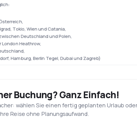
lich:
Österreich,
lgrad, Tokio, Wien und Catania,
 zwischen Deutschland und Polen,
er London Heathrow,
Deutschland,
orf, Hamburg, Berlin Tegel, Dubai und Zagreb)
weitgrößte Flotte auf der Welt. Sie besteht aus fast 300 Flugzeu
340-300, A330-300 und Boeing 747-8, 747-400, BBJ 737-800 IGW 
eing 737-500, 737-300 bedient. Auf Kurzstrecken fliegen die 
iner Buchung? Ganz Einfach!
acher: wählen Sie einen fertig geplanten Urlaub ode
nnt. Das ist der größte Flughafen in Deutschland und nach Heat
 Ihre Reise ohne Planungsaufwand.
. Der Flughafen liegt 12 Kilometer südwestlich des Frankfurter
eute werden jährlich 58 Millionen Passagiere in zwei Terminals b