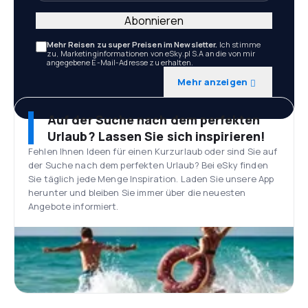
Abonnieren
Mehr Reisen zu super Preisen im Newsletter.
Ich stimme
zu, Marketinginformationen von eSky.pl S.A an die von mir
angegebene E-Mail-Adresse zu erhalten.
Mehr anzeigen
Auf der Suche nach dem perfekten
Urlaub? Lassen Sie sich inspirieren!
Fehlen Ihnen Ideen für einen Kurzurlaub oder sind Sie auf
der Suche nach dem perfekten Urlaub? Bei eSky finden
Sie täglich jede Menge Inspiration. Laden Sie unsere App
herunter und bleiben Sie immer über die neuesten
Angebote informiert.