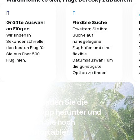
musste eine Ge
Flugnetz
entrichtet werd
3,0
Reisekomfort
48,00 Euro extr
Ticketpreise
nur uns so. Am 
Größte Auswahl
Flexible Suche
seine "Strafe"en
an Flügen
Erweitern Sie Ihre
3,0
Gepäckbeförderung
Reisekomfort
standen sehr vi
Wir finden in
Suche auf
sehr frustriert.
Sekundenschnelle
nahegelegene
3,0
Verpflegung
den besten Flug für
Flughäfen und eine
Gepäckbeför
Sie aus über 500
flexible
Fluglinien.
Datumsauswahl, um
Verpflegung
die günstigste
Option zu finden.
Psst! Laden Sie die
eSky App herunter und
reisen Sie noch
komfortabler.