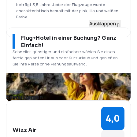
beträgt 3,5 Jahre. Jeder der Flugzeuge wurde
charakteristisch bemalt mit der pink, lila und weißen
Farbe.
Budapest Liszt Ferenc
Ausklappen
Die Basis von Wizz Air ist der Flughafen Budapest
Liszt Ferenc, der größte internationale Flughafen in
Flug+Hotel in einer Buchung? Ganz
Ungarn. Er befindet sich 16 km Richtung Süden-
Einfach!
Weste vom Zentrum der Hauptstadt. Es handelt sich
Schneller, günstiger und einfacher: wählen Sie einen
hier um den zweiten größten Flughafen in
fertig geplanten Urlaub oder Kurzurlaub und genießen
Zentraleuropa. Seine Anfänge beziehen sich auf das
Sie Ihre Reise ohne Planungsaufwand.
Jahr 1950. Jedes Jahr mittels ca. 40
Fluggesellschaften profitieren davon ca. 8 Millionen
Passagiere.
Auf dem Flughafen befindet sich der Warteraum für
Wizz Air – Kunden, die den
Bewertungen
Service Exklusiver Warteraum kaufen. Die Gäste
können unter anderen mit kostenlosen Speisen und
Getränken rechnen. Sie bekommen da
4,0
auch Internetzugang, Presse, TV und WC.
Mahlzeiten
Wizz Air
Nach dem Flugstart können die Passagiere