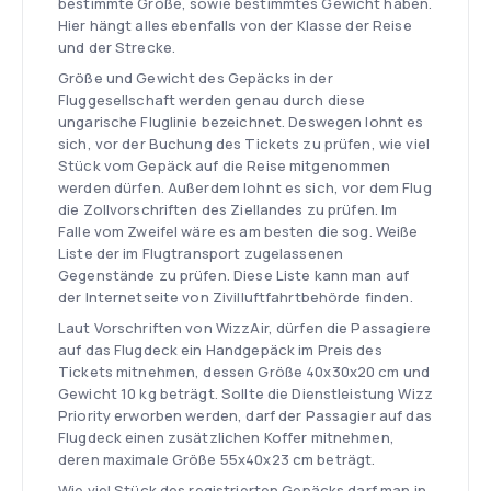
bestimmte Größe, sowie bestimmtes Gewicht haben.
Hier hängt alles ebenfalls von der Klasse der Reise
und der Strecke.
Größe und Gewicht des Gepäcks in der
Fluggesellschaft werden genau durch diese
ungarische Fluglinie bezeichnet. Deswegen lohnt es
sich, vor der Buchung des Tickets zu prüfen, wie viel
Stück vom Gepäck auf die Reise mitgenommen
werden dürfen. Außerdem lohnt es sich, vor dem Flug
die Zollvorschriften des Ziellandes zu prüfen. Im
Falle vom Zweifel wäre es am besten die sog. Weiße
Liste der im Flugtransport zugelassenen
Gegenstände zu prüfen. Diese Liste kann man auf
der Internetseite von Zivilluftfahrtbehörde finden.
Laut Vorschriften von WizzAir, dürfen die Passagiere
auf das Flugdeck ein Handgepäck im Preis des
Tickets mitnehmen, dessen Größe 40x30x20 cm und
Gewicht 10 kg beträgt. Sollte die Dienstleistung Wizz
Priority erworben werden, darf der Passagier auf das
Flugdeck einen zusätzlichen Koffer mitnehmen,
deren maximale Größe 55x40x23 cm beträgt.
Wie viel Stück des registrierten Gepäcks darf man in