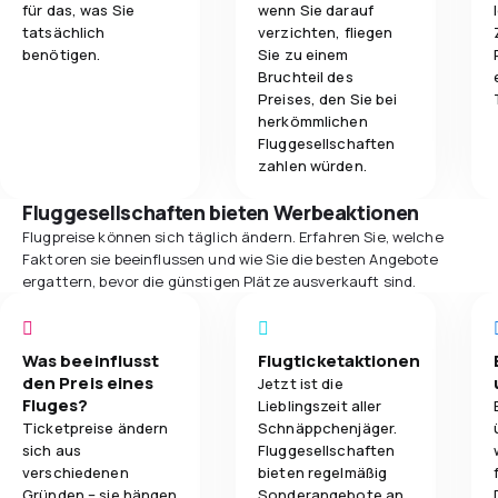
für das, was Sie
wenn Sie darauf
tatsächlich
verzichten, fliegen
benötigen.
Sie zu einem
Bruchteil des
Preises, den Sie bei
herkömmlichen
Fluggesellschaften
zahlen würden.
Fluggesellschaften bieten Werbeaktionen
Flugpreise können sich täglich ändern. Erfahren Sie, welche
Faktoren sie beeinflussen und wie Sie die besten Angebote
ergattern, bevor die günstigen Plätze ausverkauft sind.
Was beeinflusst
Flugticketaktionen
den Preis eines
Jetzt ist die
Fluges?
Lieblingszeit aller
Ticketpreise ändern
Schnäppchenjäger.
sich aus
Fluggesellschaften
verschiedenen
bieten regelmäßig
Gründen – sie hängen
Sonderangebote an,