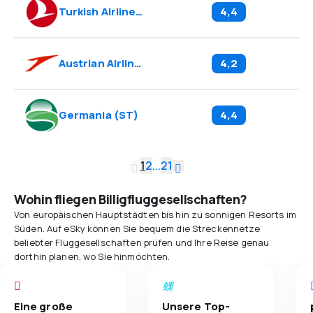
Turkish Airlines
(
TK
)
4,4
Austrian Airlines
(
OS
)
4,2
Germania
(
ST
)
4,4
1
2
...
21
Wohin fliegen Billigfluggesellschaften?
Von europäischen Hauptstädten bis hin zu sonnigen Resorts im
Süden. Auf eSky können Sie bequem die Streckennetze
beliebter Fluggesellschaften prüfen und Ihre Reise genau
dorthin planen, wo Sie hinmöchten.
Eine große
Unsere Top-