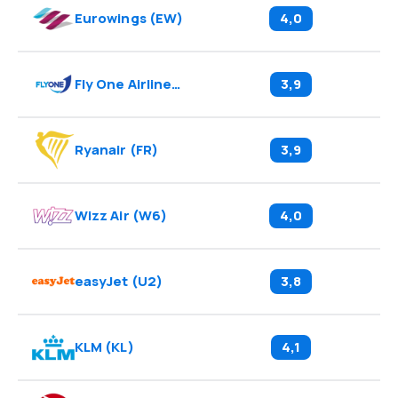
Eurowings
(
EW
)
4,0
Fly One Airlines
(
OE
)
3,9
Ryanair
(
FR
)
3,9
Wizz Air
(
W6
)
4,0
easyJet
(
U2
)
3,8
KLM
(
KL
)
4,1