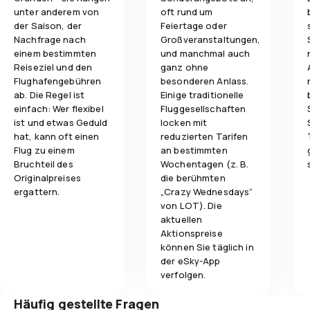
unter anderem von
oft rund um
der Saison, der
Feiertage oder
Nachfrage nach
Großveranstaltungen,
einem bestimmten
und manchmal auch
Reiseziel und den
ganz ohne
Flughafengebühren
besonderen Anlass.
ab. Die Regel ist
Einige traditionelle
einfach: Wer flexibel
Fluggesellschaften
ist und etwas Geduld
locken mit
hat, kann oft einen
reduzierten Tarifen
Flug zu einem
an bestimmten
Bruchteil des
Wochentagen (z. B.
Originalpreises
die berühmten
ergattern.
„Crazy Wednesdays“
von LOT). Die
aktuellen
Aktionspreise
können Sie täglich in
der eSky-App
verfolgen.
Häufig gestellte Fragen