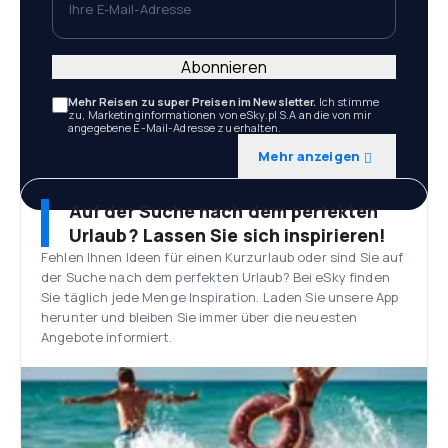
Abonnieren
Mehr Reisen zu super Preisen im Newsletter.
Ich stimme
zu, Marketinginformationen von eSky.pl S.A an die von mir
angegebene E-Mail-Adresse zu erhalten.
Mehr anzeigen
Auf der Suche nach dem perfekten
Urlaub? Lassen Sie sich inspirieren!
Fehlen Ihnen Ideen für einen Kurzurlaub oder sind Sie auf
der Suche nach dem perfekten Urlaub? Bei eSky finden
Sie täglich jede Menge Inspiration. Laden Sie unsere App
herunter und bleiben Sie immer über die neuesten
Angebote informiert.