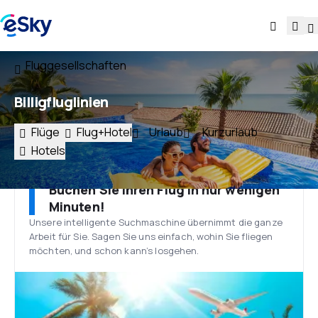
Fluggesellschaften
Billigfluglinien
Flüge
Flug+Hotel
Urlaub
Kurzurlaub
Hotels
Buchen Sie Ihren Flug in nur wenigen
Minuten!
Unsere intelligente Suchmaschine übernimmt die ganze
Arbeit für Sie. Sagen Sie uns einfach, wohin Sie fliegen
möchten, und schon kann’s losgehen.