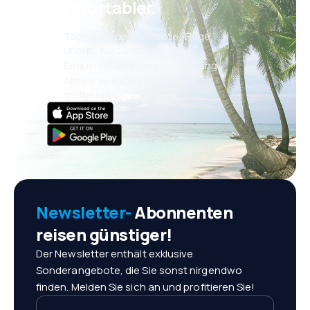
komfortabler.
Täglich neue Angebote: Flüge,
Urlaub, Kurzurlaub
Bequeme Buchungsverwaltung
Alles was wichtig ist, immer
griffbereit!
Newsletter-
Abonnenten
reisen günstiger!
Der Newsletter enthält exklusive
Sonderangebote, die Sie sonst nirgendwo
finden. Melden Sie sich an und profitieren Sie!
Ihre E-Mail-Adresse