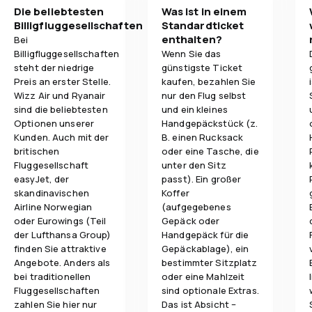
Die beliebtesten
Was ist in einem
Billigfluggesellschaften
Standardticket
enthalten?
Bei
Billigfluggesellschaften
Wenn Sie das
steht der niedrige
günstigste Ticket
Preis an erster Stelle.
kaufen, bezahlen Sie
Wizz Air und Ryanair
nur den Flug selbst
sind die beliebtesten
und ein kleines
Optionen unserer
Handgepäckstück (z.
Kunden. Auch mit der
B. einen Rucksack
britischen
oder eine Tasche, die
Fluggesellschaft
unter den Sitz
easyJet, der
passt). Ein großer
skandinavischen
Koffer
Airline Norwegian
(aufgegebenes
oder Eurowings (Teil
Gepäck oder
der Lufthansa Group)
Handgepäck für die
finden Sie attraktive
Gepäckablage), ein
Angebote. Anders als
bestimmter Sitzplatz
bei traditionellen
oder eine Mahlzeit
Fluggesellschaften
sind optionale Extras.
zahlen Sie hier nur
Das ist Absicht –