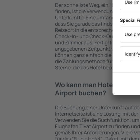
Der schnellste Weg, ein Hotel beim Fl
finden, ist die Verwendung der eSky
Unterkünfte. Eine umfangreiche Unte
dass Sie gerade das finden, wonach 
Reiseort in die entsprechenden Suchf
Check-In- und Check-Out-Datum sowi
und Zimmer aus. Fertig! In den Such
angegebenen Zeitpunkt verfügbaren 
können ganz einfach die Entfernung
die Zahlungsmethode für die Unterkun
Sterne, die das Hotel bekommen hat,
Wo kann man Hotels beim F
Airport buchen?
Die Buchung einer Unterkunft auf de
Internetseite ist eine Lösung, mit der
Verwenden Sie die Suchfunktion, um 
Flughafen Tivat Airport zu finden un
gemäß Ihrer Anforderungen. Viele M
für das "Flug + Hotel" -Paket, mit dem