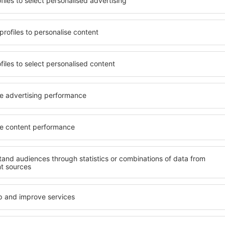
de eine Unterkunft findet,
wichtigsten Bedingungen, di
ie bevorzugen ein Hotel mit
muss. Die besten Hotels bei
ngebot oder wählen Hotels
den Hotelgästen einen herv
 günstige Unterkünfte
von Annehmlichkeiten. Hoc
en Tivat Airport können Sie
Standard bieten eine ausge
chen! Wählen Sie eine
wichtigsten Sehenswürdigke
Hotels sowie die
Gäste können die kostenlos
 aus und die Möglichkeit
oder Apartment auswählen, 
uchung. Hotels beim
Ein Hotel mit hohem Standa
 sowohl in der Nähe der
abwechslungsreiches Menü,
 auch abseits der Masse.
Attraktionen für Kinder. Di
t und als Ausgangspunkt für
Tivat Airport sind eine her
e ein Hotel für sich aus und
sowie Personen, die geschäf
e Reise oder Geschäftsreise
ihre Mitarbeiter organisier
im Flughafen Tivat
Welche Annehmlichke
der Nähe vom Flugha