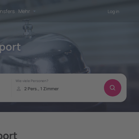
nsfers
Mehr
Log in
rport
port