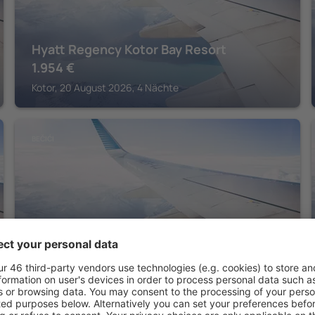
Hyatt Regency Kotor Bay Resort
1.954
€
Kotor, 20 August 2026, 4 Nächte
BEČIĆI
Iberostar Waves Bellevue
2.508
€
Bečići, 22 August 2026, 7 Nächte