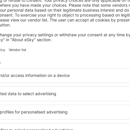
BEČIĆI
Hotel Splendid Conference and Spa
Resort
3.232
€
Bečići, 22 August 2026, 7 Nächte
Mehr Angebote prüfen
n Tivat Airport
Tivat Airport – 
nd eine vielfältige
Umfassender Service und ein