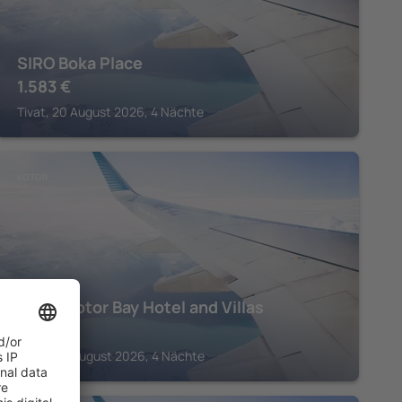
SIRO Boka Place
1.583
€
Tivat, 20 August 2026, 4 Nächte
KOTOR
Huma Kotor Bay Hotel and Villas
1.836
€
Kotor, 20 August 2026, 4 Nächte