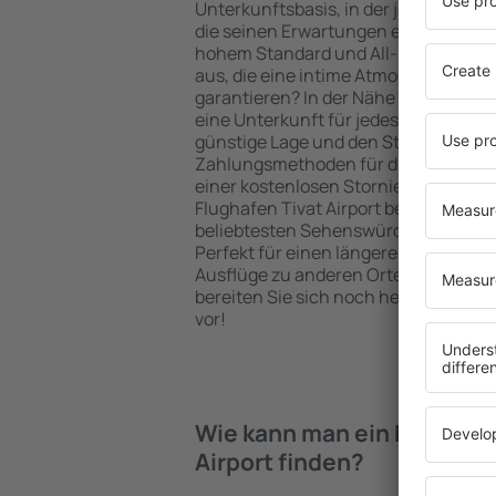
Unterkunftsbasis, in der jeder Reisen
die seinen Erwartungen entspricht. S
hohem Standard und All-Inclusive-A
aus, die eine intime Atmosphäre und
garantieren? In der Nähe vom Flughaf
eine Unterkunft für jedes Budget bu
günstige Lage und den Standard des 
Zahlungsmethoden für die Unterkunft
einer kostenlosen Stornierung der B
Flughafen Tivat Airport befinden sich
beliebtesten Sehenswürdigkeiten als
Perfekt für einen längeren Aufenthal
Ausflüge zu anderen Orten. Wählen Si
bereiten Sie sich noch heute auf Ihr
vor!
Wie kann man ein Hotel be
Airport finden?