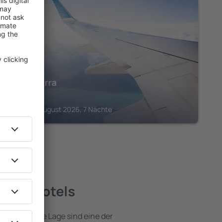
KOTOR
Forza Terra
4.999
€
Kotor, 22 August 2026, 7 Nächte
beste Hotels
e attraktive Lage sind eine der