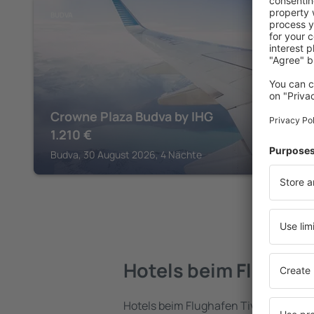
BUDVA
Crowne Plaza Budva by IHG
1.210
€
Budva, 30 August 2026, 4 Nächte
Hotels beim Flughafe
Hotels beim Flughafen Tivat Airport si