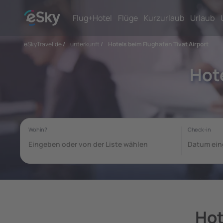
Flug+Hotel
Flüge
Kurzurlaub
Urlaub
eSkyTravel.de
/
unterkunft
/
Hotels beim Flughafen Tivat Airport
Hote
Hot