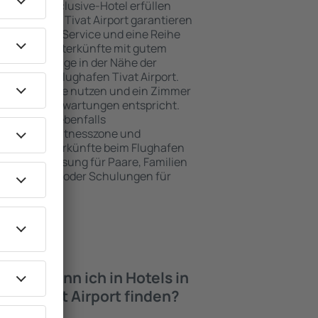
e ein All-Inclusive-Hotel erfüllen
m Flughafen Tivat Airport garantieren
orragenden Service und eine Reihe
hwertige Unterkünfte mit gutem
zeichnete Lage in der Nähe der
iten beim Flughafen Tivat Airport.
en Parkplätze nutzen und ein Zimmer
das ihren Erwartungen entspricht.
rd umfasst ebenfalls
 SPA oder Fitnesszone und
e besten Unterkünfte beim Flughafen
vorragende Lösung für Paare, Familien
tlich reisen oder Schulungen für
en möchten.
iten kann ich in Hotels in
fen Tivat Airport finden?