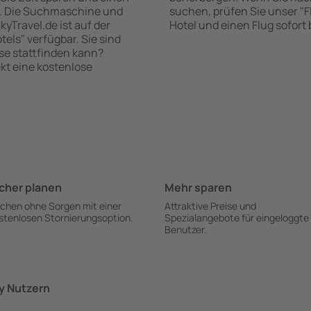
n. Die Suchmaschine und
suchen, prüfen Sie unser "Fl
yTravel.de ist auf der
Hotel und einen Flug sofor
tels" verfügbar. Sie sind
ise stattfinden kann?
kt eine kostenlose
cher planen
Mehr sparen
chen ohne Sorgen mit einer
Attraktive Preise und
stenlosen Stornierungsoption.
Spezialangebote für eingeloggte
Benutzer.
y Nutzern