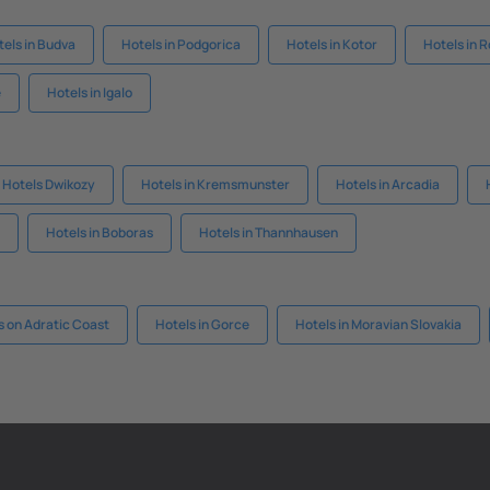
tels in Budva
Hotels in Podgorica
Hotels in Kotor
Hotels in 
e
Hotels in Igalo
Hotels Dwikozy
Hotels in Kremsmunster
Hotels in Arcadia
Hotels in Boboras
Hotels in Thannhausen
s on Adratic Coast
Hotels in Gorce
Hotels in Moravian Slovakia