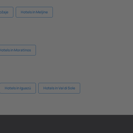
Rožaje
Hotels in Meljine
Hotels in Moratinos
Hotels in Iguazú
Hotels in Val di Sole