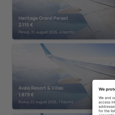
Heritage Grand Perast
2.115
€
Perast, 20 August 2026, 4 Nächte
BUDVA
Avala Resort & Villas
1.879
€
Budva, 22 August 2026, 7 Nächte