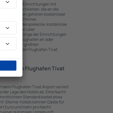
 Airport sind Einrichtungen mit
d Annehmlichkeiten, die an die
en beliebtesten gehören kostenloser
r / Safe im Zimmer,
tezone, Kinderspielecke, kostenlose
onsbroschüren über
Umgebung. Einige der Einrichtungen
rt vom/zum Flughafen an oder
n Spuren der größten
 Umgebung vom Flughafen Tivat
Hotel beim Flughafen Tivat
t beim Flughafen Tivat Airport variiert
 der Lage des Hotels ab. Eine Nacht
chnittlichem Standard kostet etwa
ünf-Sterne-Hotels können Gäste für
rt Euro und mehr pro Nacht
h einer günstigen Unterkunft