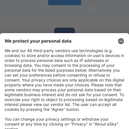
Laden Sie unsere App herunter
und planen
Sie Ihre Reisen
Reise planen
Flüge
Kurzurlaub