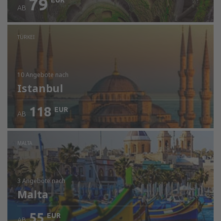
79
EUR
AB
TÜRKEI
10 Angebote
nach
Istanbul
118
EUR
AB
MALTA
3 Angebote
nach
Malta
55
EUR
AB