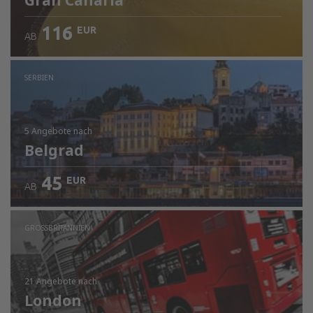
Gran Canaria
116
EUR
AB
SERBIEN
5 Angebote
nach
Belgrad
45
EUR
AB
GROSSBRITANNIEN
21 Angebote
nach
London