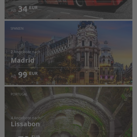
34
EUR
AB
SPANIEN
2 Angebote
nach
Madrid
99
EUR
AB
PORTUGAL
4 Angebote
nach
Lissabon