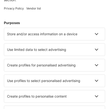
Urlaub
Unterkunft
Flug+Hotel
Hotels
Transfers
Sehenswürdigkeiten
Sportveranstaltungen
Mehr Infos
Mobile app
Fluggesellschaften
Ryanair
WizzAir
Lufthansa
Eurowings