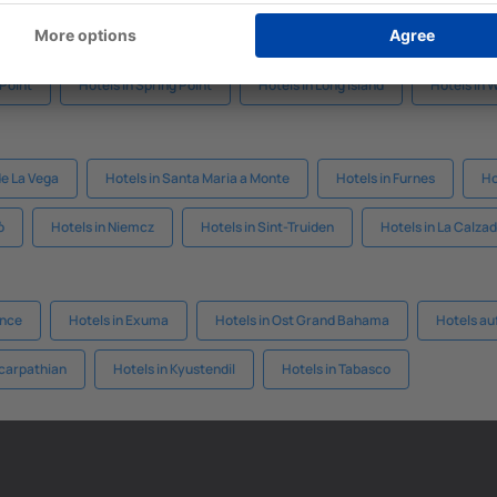
wn
Hotels in Nassau
Hotels Savannah Sound
Hotels 'in Gove
 Point
Hotels in Spring Point
Hotels in Long Island
Hotels in 
de La Vega
Hotels in Santa Maria a Monte
Hotels in Furnes
Ho
ò
Hotels in Niemcz
Hotels in Sint-Truiden
Hotels in La Calza
ence
Hotels in Exuma
Hotels in Ost Grand Bahama
Hotels a
bcarpathian
Hotels in Kyustendil
Hotels in Tabasco