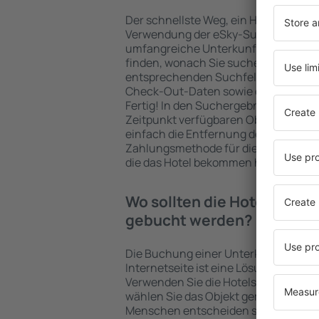
Der schnellste Weg, ein Hotel Cooper'
Verwendung der eSky-Suchmaschine 
umfangreiche Unterkunftsbasis garan
finden, wonach Sie suchen. Geben Sie
entsprechenden Suchfelder ein, wähl
Check-Out-Daten sowie die Anzahl d
Fertig! In den Suchergebnissen wer
Zeitpunkt verfügbaren Objekte angez
einfach die Entfernung des Hotels v
Zahlungsmethode für die Unterkunft 
die das Hotel bekommen hat, überprü
Wo sollten die Hotels in C
gebucht werden?
Die Buchung einer Unterkunft auf de
Internetseite ist eine Lösung, mit der
Verwenden Sie die Hotelsuchmaschin
wählen Sie das Objekt gemäß Ihrer A
Menschen entscheiden sich für das "F