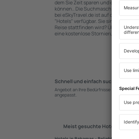
dem Sie Zeit sparen und einen Flug u
können.. Die Suchmaschine und Buc
bei eSkyTravel.de ist auf der Startsei
"Hotels" verfügbar. Sie sind nicht gan
Reise stattfinden wird? Überprüfen S
eine kostenlose Stornierung der Buc
Schnell und einfach suchen
Si
Angebot an Ihre Bedürfnisse
Bu
angepasst.
ko
Meist gesuchte Hotels von eS
Hotels in Bahamas - Beliebte Städte