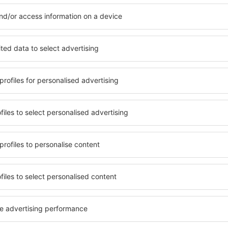
s Town zu finden, ist die
Hotels in Cooper's Town si
für Unterkünfte. Eine
Standards sowie Annehmlich
tiert, dass Sie gerade das
sind . Zu den beliebtesten
 den Reiseort in die
SPA-Zone, Bar / Safe im Zi
en Sie die Check-In- und
Kinderspielecke, kostenlose
er Gäste und Zimmer aus.
Informationsbroschüren üb
den die zum angegebenen
Umgebung. Einige der Einri
eigt. Sie können ganz
Transport vom/zum Flughaf
om Zentrum, die
den Spuren der größten Se
oder die Anzahl der Sterne,
zu unternehmen.
fen.
ooper's Town
Wie viel kostet ein 
Der Preis pro Unterkunft in
Standard und der Lage des H
r eSkyTravel.de-
mit durchschnittlichem Stan
 Sie Zeit und Geld sparen.
Euro. Fünf-Sterne-Hotels k
e in Cooper's Town und
zweihundert Euro und mehr
nforderungen. Viele
nach einer günstigen Unter
lug + Hotel" -Paket, mit