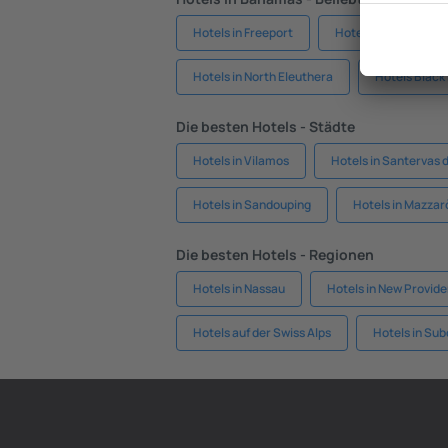
Hotels in Freeport
Hotels in George To
Hotels in North Eleuthera
Hotels Black
Die besten Hotels - Städte
Hotels in Vilamos
Hotels in Santervas 
Hotels in Sandouping
Hotels in Mazzar
Die besten Hotels - Regionen
Hotels in Nassau
Hotels in New Provid
Hotels auf der Swiss Alps
Hotels in Su