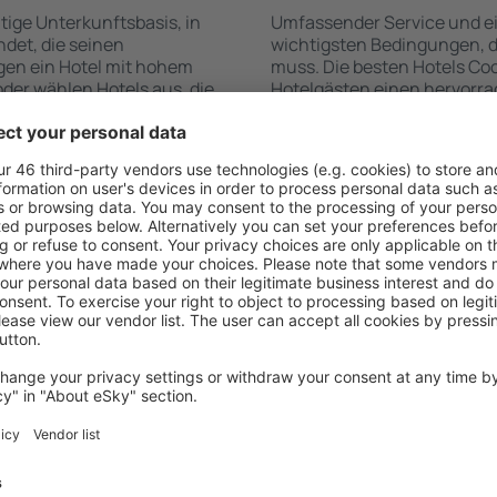
ltige Unterkunftsbasis, in
Umfassender Service und ein
ndet, die seinen
wichtigsten Bedingungen, di
gen ein Hotel mit hohem
muss. Die besten Hotels Co
der wählen Hotels aus, die
Hotelgästen einen hervorra
e Unterkünfte garantieren?
Annehmlichkeiten. Hochwer
kunft für jede Geldtasche
Standard bieten eine ausge
age und den Standard des
wichtigsten Sehenswürdigke
ür die Unterkunft aus und
können die kostenlosen Par
ornierung der Buchung.
Apartment auswählen, das i
owohl in der Nähe der
Hotel mit hohem Standard u
 auch abseits der Masse.
abwechslungsreiches Menü,
t und als Ausgangspunkt für
Attraktionen für Kinder. Di
e ein Hotel für sich aus und
sind eine hervorragende Lös
e Reise oder Geschäftsreise
Personen, die geschäftlich 
Mitarbeiter organisieren m
 Cooper's Town
Welche Annehmlichke
Cooper's Town find