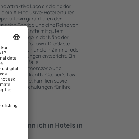
e attraktive Lage sind eine der
e ein All-Inclusive-Hotel erfüllen
oper's Town garantieren den
genden Service und eine Reihe von
tige Unterkünfte mit gutem
zeichnete Lage in der Nähe der
iten Cooper's Town. Die Gäste
kplätze nutzen und ein Zimmer oder
hren Erwartungen entspricht. Ein
mfasst ebenfalls
 SPA oder Fitnesszone und
e besten Unterkünfte Cooper's Town
ung für Paare, Familien sowie
reisen oder Schulungen für ihre
öchten.
iten kann ich in Hotels in
en?