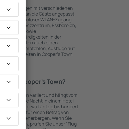
nd Einrichtungen mit verschiedenen
keiten, die an die Gäste angepasst
 gehören kostenloser WLAN-Zugang,
mmer, Konferenzzentrum, Essbereich,
 Parkplätze sowie
er Sehenswürdigkeiten in der
chtungen bieten auch einen
en an oder empfehlen, Ausflüge auf
henswürdigkeiten in Cooper's Town
Hotel in Cooper's Town?
 Cooper's Town variiert und hängt vom
otels ab. Eine Nacht in einem Hotel
dard kostet etwa fünfzig bis hundert
önnen Gäste für einen Betrag von
 pro Nacht beherbergen. Wenn Sie
kunft suchen, prüfen Sie unser "Flug