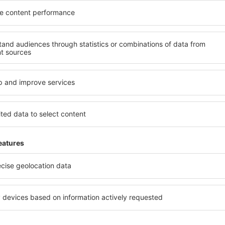
+ Hotel" - Paket, mit dem Si
nd Hotel sofort buchen
buchen können.
hung von günstigen Hotels
te auf der Registerkarte
z sicher, ob die geplante
ie, ob das gewählte Objekt
hung anbietet.
cher planen
Mehr sparen
chen ohne Sorgen mit einer
Attraktive Preise und
stenlosen Stornierungsoption.
Spezialangebote für eingeloggte
Benutzer.
ky-Nutzern