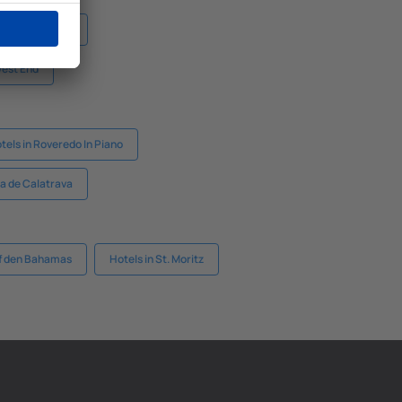
rnor's Harbour'
West End
tels in Roveredo In Piano
da de Calatrava
uf den Bahamas
Hotels in St. Moritz