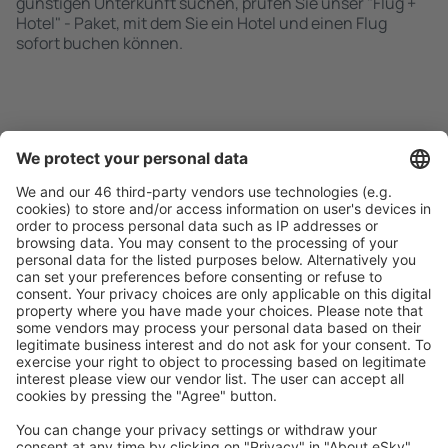
günstigen Unterkunft suchen, prüfen Sie unser "Flug +
Hotel" - Paket, mit dem Sie ein Hotel und einen Flug
sofort buchen können.
Schnell und einfach suchen
Angebot an Ihre Bedürfnisse angepasst.
Sicher planen
Buchen ohne Sorgen mit einer kostenlosen
Stornierungsoption.
Mehr sparen
Attraktive Preise und Spezialangebote für eingeloggte
Benutzer.
Unterkünfte, die Sie mögen
Wählen Sie aus über 1,3 Millionen Unterkünften: Hotels,