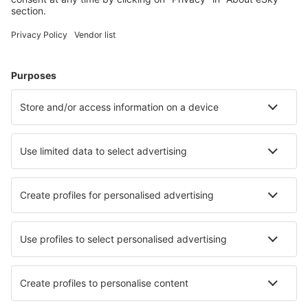
Hütten, Apartments und andere.
Meist gesuchte Hotels von eSky-Nutzern
Hotels in Jamaika - Beliebte Städte
Hotels in Kingston
Hotels Portmore
Hotels in Negril
Hotels in Montego Bay
Hotels in Ocho Rios
Hotels in Mandeville
Hotels Trafalgar
Hotels Drapers
Hotels Spanish Town
Hotels in St Anns Bay
Die besten Hotels - Städte
Hotels in Le Meux
Hotels in Montecatini Val di Cecina
Hotels in Bondarenkovo
Hotels in Charneca Da Caparica