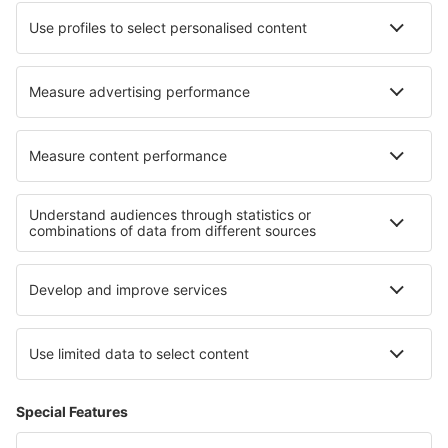
Hotels in Franklinton
Hotels Warsaw (OH)
Hotels in Mermet
Hotels in North Bend
Hotels in Nosund
Hotels in Six-Fours-les-Plages
Die besten Hotels - Regionen
Hotels in Rago-Nationalpark
Hotels in Côte d’Azur
Hotels beim Lago Maggiore
Hotels in Carlsbad-Caverns-Nationalpark
Hotels im Thornybush Reservat