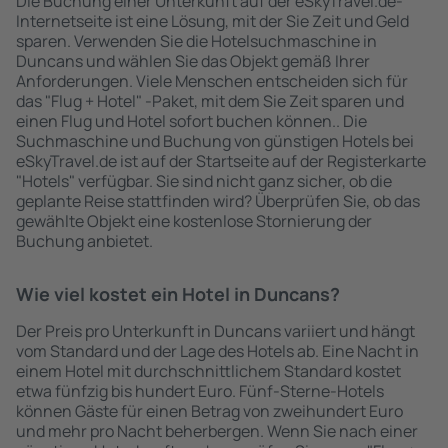
Die Buchung einer Unterkunft auf der eSkyTravel.de-
Internetseite ist eine Lösung, mit der Sie Zeit und Geld
sparen. Verwenden Sie die Hotelsuchmaschine in
Duncans und wählen Sie das Objekt gemäß Ihrer
Anforderungen. Viele Menschen entscheiden sich für
das "Flug + Hotel" -Paket, mit dem Sie Zeit sparen und
einen Flug und Hotel sofort buchen können.. Die
Suchmaschine und Buchung von günstigen Hotels bei
eSkyTravel.de ist auf der Startseite auf der Registerkarte
"Hotels" verfügbar. Sie sind nicht ganz sicher, ob die
geplante Reise stattfinden wird? Überprüfen Sie, ob das
gewählte Objekt eine kostenlose Stornierung der
Buchung anbietet.
Wie viel kostet ein Hotel in Duncans?
Der Preis pro Unterkunft in Duncans variiert und hängt
vom Standard und der Lage des Hotels ab. Eine Nacht in
einem Hotel mit durchschnittlichem Standard kostet
etwa fünfzig bis hundert Euro. Fünf-Sterne-Hotels
können Gäste für einen Betrag von zweihundert Euro
und mehr pro Nacht beherbergen. Wenn Sie nach einer