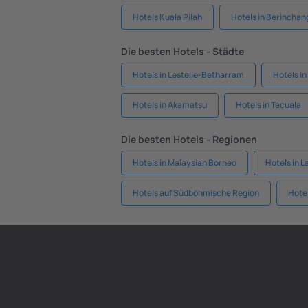
Hotels Kuala Pilah
Hotels in Berinchan
Die besten Hotels - Städte
Hotels in Lestelle-Betharram
Hotels in
Hotels in Akamatsu
Hotels in Tecuala
Die besten Hotels - Regionen
Hotels in Malaysian Borneo
Hotels in 
Hotels auf Südböhmische Region
Hotel