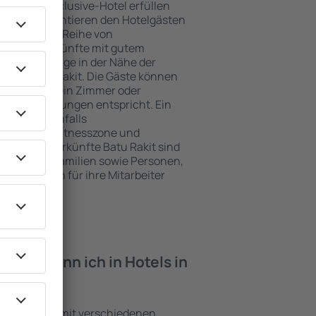
e ein All-Inclusive-Hotel erfüllen
u Rakit garantieren den Hotelgästen
ce und eine Reihe von
tige Unterkünfte mit gutem
zeichnete Lage in der Nähe der
iten Batu Rakit. Die Gäste können
 nutzen und ein Zimmer oder
hren Erwartungen entspricht. Ein
mfasst ebenfalls
 SPA oder Fitnesszone und
 besten Unterkünfte Batu Rakit sind
für Paare, Familien sowie Personen,
r Schulungen für ihre Mitarbeiter
iten kann ich in Hotels in
inrichtungen mit verschiedenen