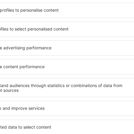
t, die seinen Erwartungen
wichtigsten Bedingungen, di
l mit hohem Standard und
muss. Die besten Hotels Bat
els aus, die eine intime
einen hervorragenden Servi
e garantieren? Batu Rakit
Annehmlichkeiten. Hochwer
 Geldtasche buchen! Wählen
Standard bieten eine ausge
ard des Hotels sowie die
wichtigsten Sehenswürdigke
 aus und die Möglichkeit
die kostenlosen Parkplätze
chung. Hotels Batu Rakit
Apartment auswählen, das i
 beliebtesten
Hotel mit hohem Standard u
der Masse. Perfekt für
abwechslungsreiches Menü,
usgangspunkt für Ausflüge
Attraktionen für Kinder. Die
el für sich aus und bereiten
eine hervorragende Lösung 
er Geschäftsreise vor!
die geschäftlich reisen ode
organisieren möchten.
Batu Rakit finden?
Welche Annehmlichke
Batu Rakit finden?
it zu finden, ist die
für Unterkünfte. Eine
Hotels in Batu Rakit sind E