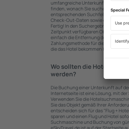
umfangreiche Unterkunftsbasis garan
finden, wonach Sie suchen. Geben Sie
entsprechenden Suchfelder ein, wähl
Check-Out-Daten sowie die Anzahl d
Fertig! In den Suchergebnissen wer
Zeitpunkt verfügbaren Objekte angez
einfach die Entfernung des Hotels v
Zahlungsmethode für die Unterkunft 
die das Hotel bekommen hat, überprü
Wo sollten die Hotels in Ba
werden?
Die Buchung einer Unterkunft auf de
Internetseite ist eine Lösung, mit der
Verwenden Sie die Hotelsuchmaschin
Sie das Objekt gemäß Ihrer Anforder
entscheiden sich für das "Flug + Hotel
sparen und einen Flug und Hotel sofo
Suchmaschine und Buchung von güns
eSkyTravel.de ist auf der Startseite a