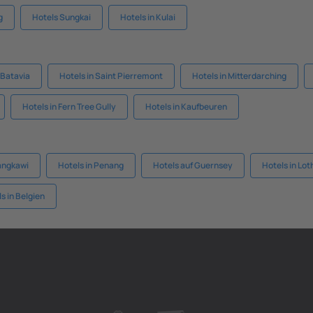
g
Hotels Sungkai
Hotels in Kulai
 Batavia
Hotels in Saint Pierremont
Hotels in Mitterdarching
Hotels in Fern Tree Gully
Hotels in Kaufbeuren
Langkawi
Hotels in Penang
Hotels auf Guernsey
Hotels in Lot
s in Belgien