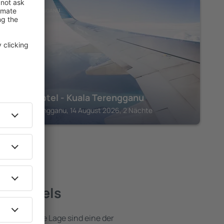
KUALA TERENGGANU
Valya Hotel - Kuala Terengganu
Kuala Terengganu, 14 August 2026, 2 Nächte
ste Hotels
e attraktive Lage sind eine der