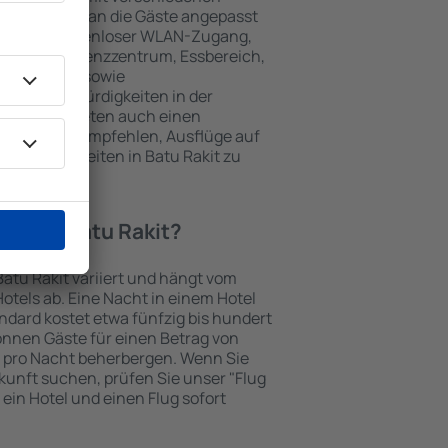
keiten, die an die Gäste angepasst
 gehören kostenloser WLAN-Zugang,
mmer, Konferenzzentrum, Essbereich,
 Parkplätze sowie
er Sehenswürdigkeiten in der
chtungen bieten auch einen
en an oder empfehlen, Ausflüge auf
enswürdigkeiten in Batu Rakit zu
otel in Batu Rakit?
Batu Rakit variiert und hängt vom
otels ab. Eine Nacht in einem Hotel
dard kostet etwa fünfzig bis hundert
önnen Gäste für einen Betrag von
 pro Nacht beherbergen. Wenn Sie
kunft suchen, prüfen Sie unser "Flug
e ein Hotel und einen Flug sofort