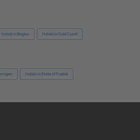
Hotels in Begles
Hotels in Gold Coast
hringen
Hotels in State of Puebla