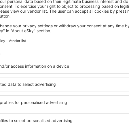
KUALA TERENGGANU
Ming Star Hotel
Kuala Terengganu, 14 August 2026, 2 Nächte
Mehr Hotels ansehen Batu Rakit
Batu Rakit – be
e Unterkunftsbasis, in der
Umfassender Service und ein