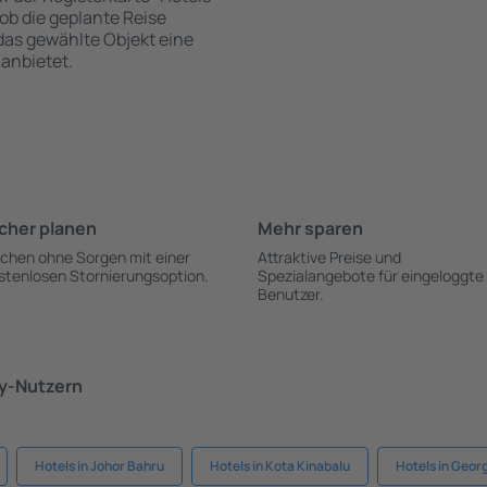
 ob die geplante Reise
 das gewählte Objekt eine
anbietet.
cher planen
Mehr sparen
chen ohne Sorgen mit einer
Attraktive Preise und
stenlosen Stornierungsoption.
Spezialangebote für eingeloggte
Benutzer.
ky-Nutzern
Hotels in Johor Bahru
Hotels in Kota Kinabalu
Hotels in Geor