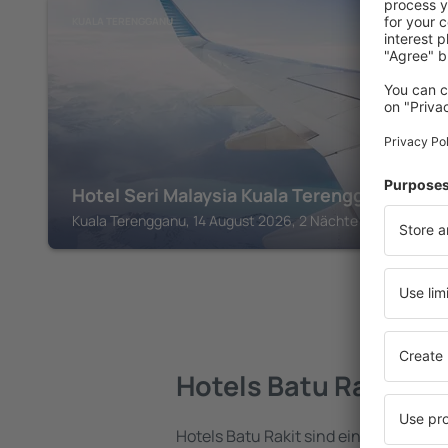
KUALA TERENGGANU
Hotel Seri Malaysia Kuala Terengganu
Kuala Terengganu, 14 August 2026, 2 Nächte
Hotels Batu Rakit
Hotels Batu Rakit sind eine vielfältig