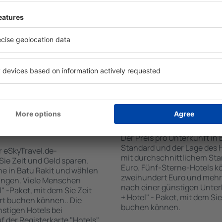
tiert, dass Sie gerade das
Standards sowie Annehmlich
 den Reiseort in die
sind . Zu den beliebtesten
en Sie die Check-In- und
SPA-Zone, Bar / Safe im Zi
er Gäste und Zimmer aus.
Kinderspielecke, kostenlose
den die zum angegebenen
Informationsbroschüren üb
eigt. Sie können ganz
Umgebung. Einige der Einri
om Zentrum, die
Transport vom/zum Flughaf
oder die Anzahl der Sterne,
den Spuren der größten Seh
fen.
unternehmen.
tu Rakit gebucht
Wie viel kostet ein H
Der Preis pro Unterkunft in 
Standard und der Lage des H
r eSkyTravel.de-
mit durchschnittlichem Stan
 Sie Zeit und Geld sparen.
Euro. Fünf-Sterne-Hotels k
e in Batu Rakit und wählen
zweihundert Euro und mehr
ungen. Viele Menschen
nach einer günstigen Unter
" -Paket, mit dem Sie Zeit
+ Hotel" - Paket, mit dem Si
rt buchen können.. Die
buchen können.
tigen Hotels bei
uf der Registerkarte "Hotels"