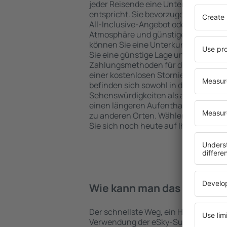
jeder Reisende eine Unterkunft finde
entspricht. Sie bevorzugen ein Hote
All-Inclusive-Angebot oder wählen Hot
Atmosphäre und günstige Unterkünft
können Sie eine Unterkunft für jede
Sie eine günstige Lage und den Stand
Zahlungsmethoden für die Unterkunft
einer kostenlosen Stornierung der Bu
befinden sich sowohl in der Nähe der
Sehenswürdigkeiten als auch abseits 
einen längeren Aufenthalt und als A
zu anderen Orten. Wählen Sie ein Hot
Sie sich noch heute auf Ihre Reise od
Wie kann man das Hotel in 
Der schnellste Weg, ein Hotel Batu Rak
Verwendung der eSky-Suchmaschine 