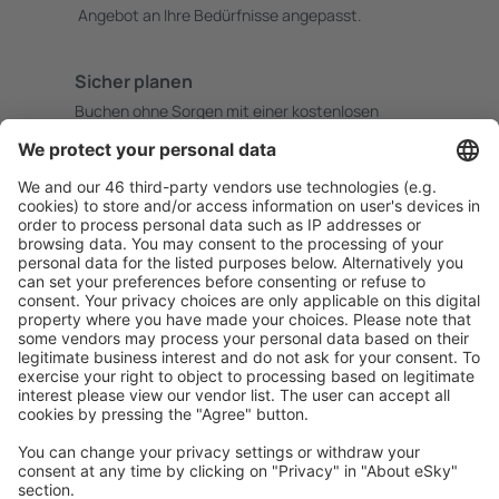
Angebot an Ihre Bedürfnisse angepasst.
Sicher planen
Buchen ohne Sorgen mit einer kostenlosen
Stornierungsoption.
Mehr sparen
Attraktive Preise und Spezialangebote für eingeloggte
Benutzer.
Unterkünfte, die Sie mögen
Wählen Sie aus über 1,3 Millionen Unterkünften: Hotels,
Hütten, Apartments und andere.
Meist gesuchte Unterkünfte von eSky Nutzern
Unterkünfte in Österreich - Beliebte Städte