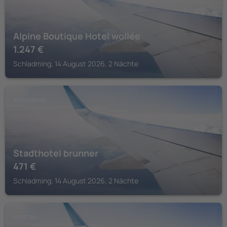
Alpine Boutique Hotel wollée
1.247
€
Schladming, 14 August 2026, 2 Nächte
SCHLADMING
Stadthotel brunner
471
€
Schladming, 14 August 2026, 2 Nächte
FORSTAU