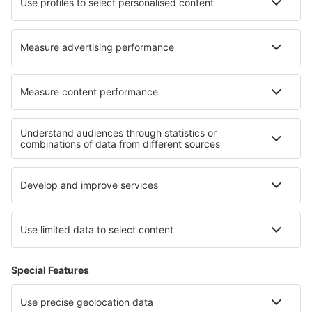
Unterkunft in Lambersart
Unterkunft in Lingen
Unterkunft in Pisgah Forest
Unterkunft in Cavite City
Die besten Unterkünfte - Regionen
Unterkunft in Flachau
Unterkunft in den Kitzbüheler Alpen
Unterkunft in Bad Mittendorf
Unterkunft in Dachstein
Unterkunft in Mölltal
Unterkunft im Olympic-Nationalpark
Unterkunft in Belize
Unterkunft im Marakele-Nationalpark
Unterkunft in Los Rios
Unterkunft in Cayo Coco