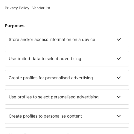
Unterkunft in Zell am See
Unterkunft in Solden
Unterkunft in Wien
Unterkunft in Graz
Unterkunft in Bad Kleinkirchheim
Unterkunft in Hohentauern
Unterkunft in Weissensee
Unterkunft in Hopfgarten im Brixental
Unterkunft in Ischgl
Unterkunft in Wildschoenau
Die besten Unterkünfte - Städte
Unterkunft in Olimpia
Unterkunft in Edenkoben
Unterkunft in Delicias
Unterkunft in Cala d´Or
Unterkunft in San Agusti
Unterkunft in Hardangerfjord