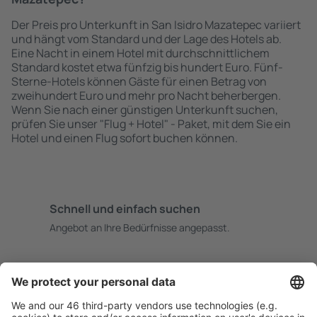
Der Preis pro Unterkunft in San Isidro Mazatepec variiert
und hängt vom Standard und der Lage des Hotels ab.
Eine Nacht in einem Hotel mit durchschnittlichem
Standard kostet etwa fünfzig bis hundert Euro. Fünf-
Sterne-Hotels können Gäste für einen Betrag von
zweihundert Euro und mehr pro Nacht beherbergen.
Wenn Sie nach einer günstigen Unterkunft suchen,
prüfen Sie unser "Flug + Hotel" - Paket, mit dem Sie ein
Hotel und einen Flug sofort buchen können.
Schnell und einfach suchen
Angebot an Ihre Bedürfnisse angepasst.
Sicher planen
Buchen ohne Sorgen mit einer kostenlosen
Stornierungsoption.