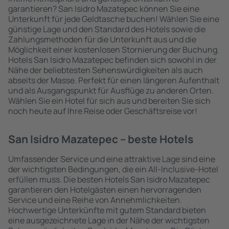
garantieren? San Isidro Mazatepec können Sie eine
Unterkunft für jede Geldtasche buchen! Wählen Sie eine
günstige Lage und den Standard des Hotels sowie die
Zahlungsmethoden für die Unterkunft aus und die
Möglichkeit einer kostenlosen Stornierung der Buchung.
Hotels San Isidro Mazatepec befinden sich sowohl in der
Nähe der beliebtesten Sehenswürdigkeiten als auch
abseits der Masse. Perfekt für einen längeren Aufenthalt
und als Ausgangspunkt für Ausflüge zu anderen Orten.
Wählen Sie ein Hotel für sich aus und bereiten Sie sich
noch heute auf Ihre Reise oder Geschäftsreise vor!
San Isidro Mazatepec – beste Hotels
Umfassender Service und eine attraktive Lage sind eine
der wichtigsten Bedingungen, die ein All-Inclusive-Hotel
erfüllen muss. Die besten Hotels San Isidro Mazatepec
garantieren den Hotelgästen einen hervorragenden
Service und eine Reihe von Annehmlichkeiten.
Hochwertige Unterkünfte mit gutem Standard bieten
eine ausgezeichnete Lage in der Nähe der wichtigsten