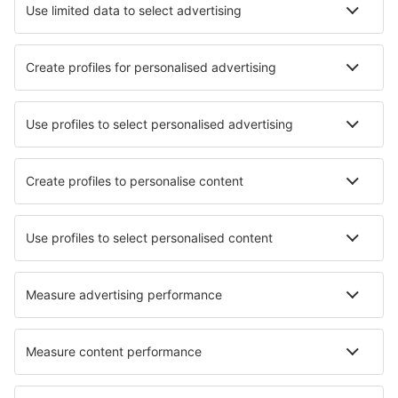
Hotels in Silao
Hotels in Mexicali
Hotels in Hermosillo
Hotels in Holbox
Die besten Hotels - Städte
Hotels in Humilladero
Hotels in Overberg
Hotels in Minster
Hotels in Chiusdino
Hotels in Le Taillan Medoc
Hotels in Gunderath
Hotels in Vaudelnay
Hotels in Southend On Sea
Hotels Mqabba
Hotels in Moses Lake
Die besten Hotels - Regionen
Hotels in Oaxaca
Hotels in Zacatecas
Hotels in Veracruz
Hotels in Sinaloa
Hotels in Chiapas