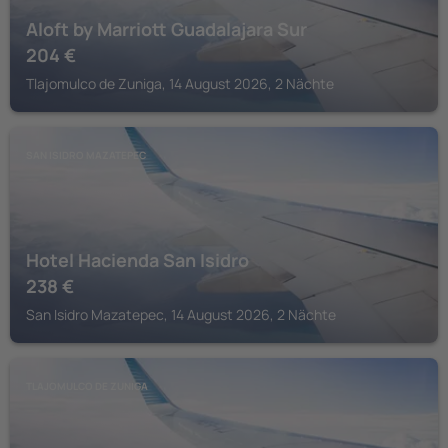
Aloft by Marriott Guadalajara Sur
204
€
Tlajomulco de Zuniga, 14 August 2026, 2 Nächte
SAN ISIDRO MAZATEPEC
Hotel Hacienda San Isidro
238
€
San Isidro Mazatepec, 14 August 2026, 2 Nächte
TLAJOMULCO DE ZUNIGA