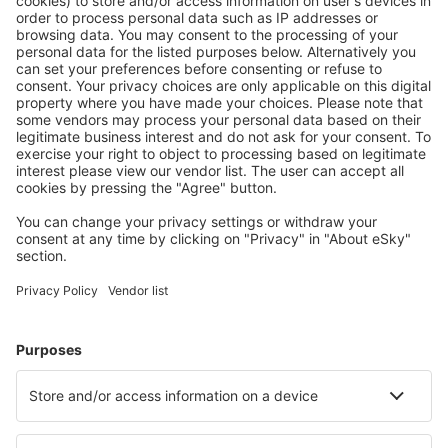
Mehr sparen
Attraktive Preise und Spezialangebote für eingeloggte
Benutzer.
Unterkünfte, die Sie mögen
Wählen Sie aus über 1,3 Millionen Unterkünften: Hotels,
Hütten, Apartments und andere.
Meist gesuchte Hotels von eSky-Nutzern
Hotels in Mexiko - Beliebte Städte
Hotels in Tulum
Hotels in Cancun
Hotels in Mexik-Stadt
Hotels in Playa del Carmen
Hotels in Puerto Vallarta
Hotels in Ensenada