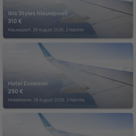
ibis Styles Nieuwpoort
310
€
Nieuwpoort, 28 August 2026, 2 Nächte
MIDDELKERKE
Hotel Excelsior
290
€
Middelkerke, 28 August 2026, 2 Nächte
OSTENDE