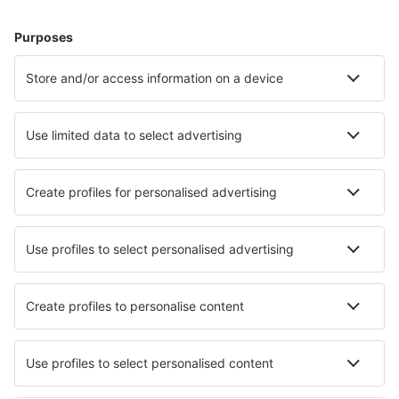
Unterkunft in Nieuwpoort
Unterkunft in Antwerpen
Unterkunft in Koksijde
Unterkunft in Ostende
Unterkunft in Brüssel
Unterkunft in Zeebrugge
Unterkunft in Leuven
Unterkunft in Vleteren
Unterkunft in Boom
Unterkunft in Modave
Die besten Unterkünfte - Städte
Unterkunft in Torreglia
Unterkunft in Ghasera
Unterkunft in Schimatari
Unterkunft in Denman Island
Unterkunft in Wisdom
Unterkunft in Vindelle
Unterkunft in Champex
Unterkunft in Aquileia