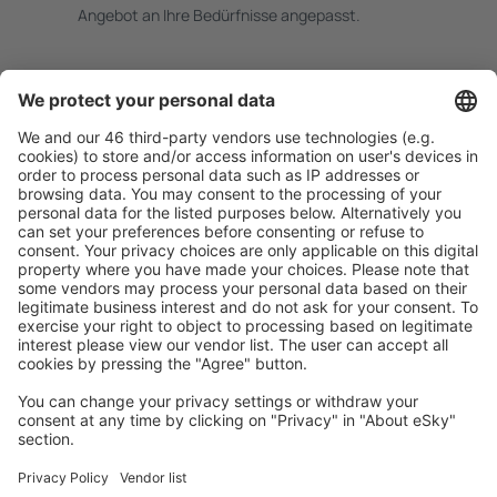
Angebot an Ihre Bedürfnisse angepasst.
Sicher planen
Buchen ohne Sorgen mit einer kostenlosen
Stornierungsoption.
Mehr sparen
Attraktive Preise und Spezialangebote für eingeloggte
Benutzer.
Unterkünfte, die Sie mögen
Wählen Sie aus über 1,3 Millionen Unterkünften: Hotels,
Hütten, Apartments und andere.
Meist gesuchte Unterkünfte von eSky Nutzern
Unterkünfte in Belgien - Beliebte Städte