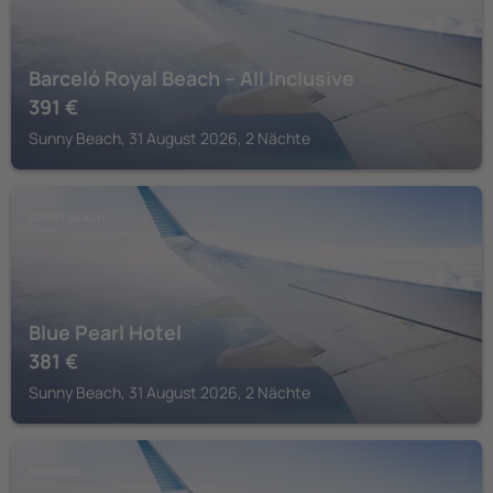
Barceló Royal Beach – All Inclusive
391
€
Sunny Beach, 31 August 2026, 2 Nächte
SUNNY BEACH
Blue Pearl Hotel
381
€
Sunny Beach, 31 August 2026, 2 Nächte
POMORIE