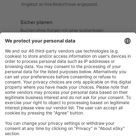
Angebot an Ihre Bedürfnisse angepasst.
Sicher planen
Buchen ohne Sorgen mit einer kostenlosen
Stornierungsoption.
Mehr sparen
Attraktive Preise und Spezialangebote für eingeloggte
Benutzer.
Unterkünfte, die Sie mögen
Wählen Sie aus über 1,3 Millionen Unterkünften: Hotels,
Hütten, Apartments und andere.
Meist gesuchte Unterkünfte von eSky Nutzern
Unterkünfte in Bulgarien - Beliebte Städte