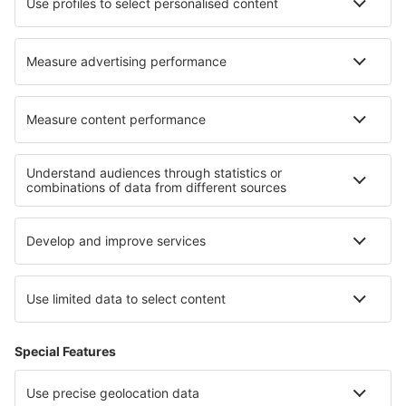
Unterkunft in Pfinztal
Unterkunft in Maria de la Salut
Die besten Unterkünfte - Regionen
Unterkunft Plovdiv province
Unterkunft in Burgas Region
Unterkunft am Sonnenstrand
Unterkunft in Östliche Rhodopen
Unterkunft in Ruse
Unterkunft in Holguin
Unterkunft in Cairo
Unterkunft on Ko Chang
Unterkunft in Costa Norte
Unterkunft in Tennessee