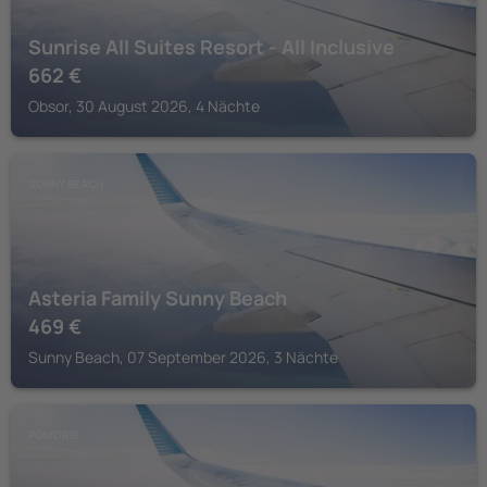
Sunrise All Suites Resort - All Inclusive
662
€
Obsor, 30 August 2026, 4 Nächte
SUNNY BEACH
Asteria Family Sunny Beach
469
€
Sunny Beach, 07 September 2026, 3 Nächte
POMORIE