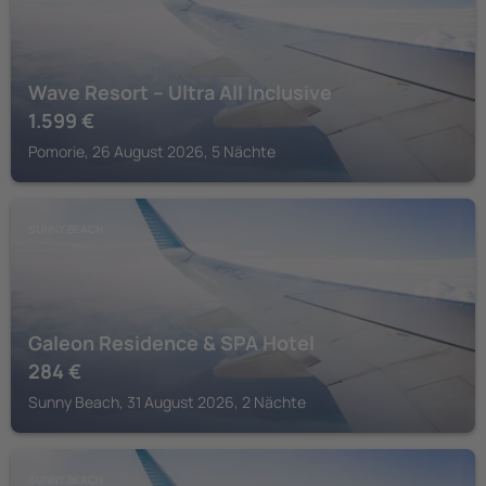
Wave Resort – Ultra All Inclusive
1.599
€
Pomorie, 26 August 2026, 5 Nächte
SUNNY BEACH
Galeon Residence & SPA Hotel
284
€
Sunny Beach, 31 August 2026, 2 Nächte
SUNNY BEACH