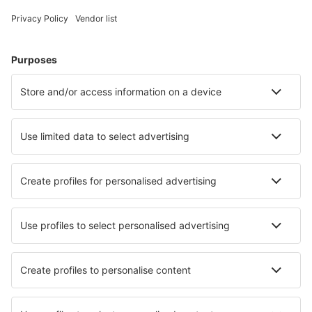
Unterkunft in Sosopol
Unterkunft in Warna
Unterkunft in Burgas
Unterkunft in Sofia
Unterkunft in Sveti Vlas
Unterkunft Ihtiman
Unterkunft in Haskovo
Unterkunft in Karnobat
Unterkunft in Dimitrovgrad
Unterkunft in Narechenski Bani
Die besten Unterkünfte - Städte
Unterkunft in Cornebarrieu
Unterkunft Lazi
Unterkunft in Sulmona
Unterkunft in Rye Brook
Unterkunft in Pointe Verte
Unterkunft Mede
Unterkunft in Swiftwater
Unterkunft in Sassafras