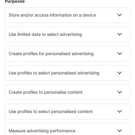
Unterkunft in Nizza
Unterkunft in Erquy
Unterkunft in Roquebrune-Cap-Martin
Unterkunft in Aix-en-Provence
Unterkunft in Avoriaz
Unterkunft in Trouville-sur-Mer
Die besten Unterkünfte - Städte
Unterkunft in Diano Marina
Unterkunft in Kirkcudbright
Unterkunft in Krosno Odrzańskie
Unterkunft in Malpaís
Unterkunft in Henderson
Unterkunft in Weißenberg
Unterkunft in Beget
Unterkunft in Arcos de la Frontera
Unterkunft in Alpine
Unterkunft in Jijiga