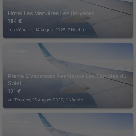
Hôtel Les Menuires Les Bruyères
184
€
Les Ménuires, 14 August 2026, 2 Nächte
VAL THORENS
Pierre & Vacances Résidence Les Temples du
Soleil
121
€
Val Thorens, 25 August 2026, 2 Nächte
LES MÉNUIRES