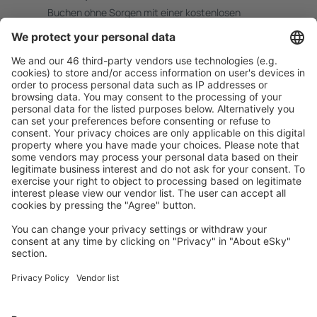
Buchen ohne Sorgen mit einer kostenlosen
Stornierungsoption.
Mehr sparen
Attraktive Preise und Spezialangebote für eingeloggte
Benutzer.
Unterkünfte, die Sie mögen
Wählen Sie aus über 1,3 Millionen Unterkünften: Hotels,
Hütten, Apartments und andere.
Meist gesuchte Unterkünfte von eSky Nutzern
Unterkünfte in Frankreich - Beliebte Städte
Unterkunft in Paris
Unterkunft in Frejus
Unterkunft in Cannes
Unterkunft in Le Cap d`Agde