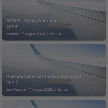
SOWELL Family Valfréjus
203
€
Modane, 25 August 2026, 2 Nächte
LES MÉNUIRES
Pierre & Vacances Residence Aconit
207
€
Les Ménuires, 14 August 2026, 2 Nächte
SAINT-MICHEL-DE-MAURIENNE