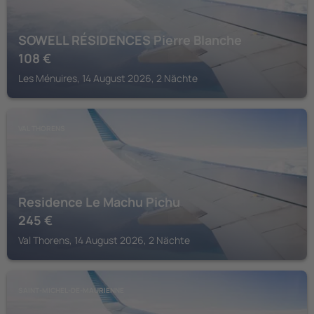
SOWELL RÉSIDENCES Pierre Blanche
108
€
Les Ménuires, 14 August 2026, 2 Nächte
VAL THORENS
Residence Le Machu Pichu
245
€
Val Thorens, 14 August 2026, 2 Nächte
SAINT-MICHEL-DE-MAURIENNE