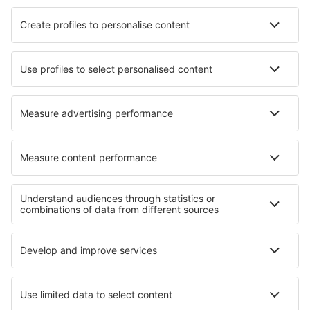
Hotels in Diemelsee
Hotels in Lesa
Hotels in Wegierska Gorka
Hotels in Queenscliff
Hotels in Santa Rosalía
Hotels in Kouklia
Hotels in Weirton
Hotels in Gorenja Vas
Die besten Hotels - Regionen
Hotels an dem Genfersee
Hotels in Alpe d'Huez
Hotels in Aquitanien
Hotels in Provence
Hotels in Midi-Pyrenees
Hotels auf Formentera
Hotels in Kreis Prahova
Hotels in Fjords Region
Hotels in Datca
Hotels in Lesser Poland