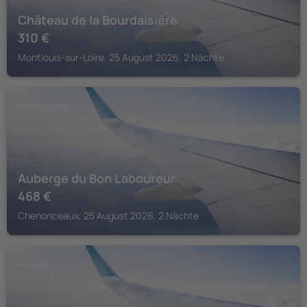
Château de la Bourdaisière
310
€
Montlouis-sur-Loire, 25 August 2026, 2 Nächte
CHENONCEAUX
Auberge du Bon Laboureur
468
€
Chenonceaux, 25 August 2026, 2 Nächte
AMBOISE