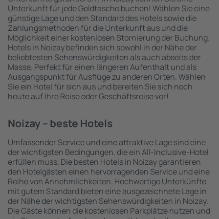
Unterkunft für jede Geldtasche buchen! Wählen Sie eine
günstige Lage und den Standard des Hotels sowie die
Zahlungsmethoden für die Unterkunft aus und die
Möglichkeit einer kostenlosen Stornierung der Buchung.
Hotels in Noizay befinden sich sowohl in der Nähe der
beliebtesten Sehenswürdigkeiten als auch abseits der
Masse. Perfekt für einen längeren Aufenthalt und als
Ausgangspunkt für Ausflüge zu anderen Orten. Wählen
Sie ein Hotel für sich aus und bereiten Sie sich noch
heute auf Ihre Reise oder Geschäftsreise vor!
Noizay – beste Hotels
Umfassender Service und eine attraktive Lage sind eine
der wichtigsten Bedingungen, die ein All-Inclusive-Hotel
erfüllen muss. Die besten Hotels in Noizay garantieren
den Hotelgästen einen hervorragenden Service und eine
Reihe von Annehmlichkeiten. Hochwertige Unterkünfte
mit gutem Standard bieten eine ausgezeichnete Lage in
der Nähe der wichtigsten Sehenswürdigkeiten in Noizay.
Die Gäste können die kostenlosen Parkplätze nutzen und