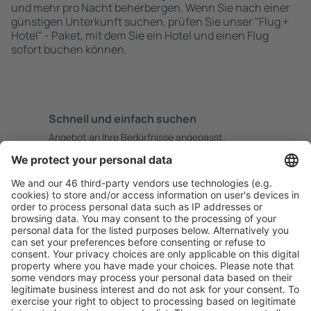
und mehr pro Nacht beherbergen. Wenn Sie nach einer
günstigen Unterkunft suchen, prüfen Sie unser "Flug +
Hotel" - Paket, mit dem Sie ein Hotel und einen Flug
sofort buchen können.
Schnell und einfach suchen
Angebot an Ihre Bedürfnisse angepasst.
Sicher planen
Buchen ohne Sorgen mit einer kostenlosen
Stornierungsoption.
Mehr sparen
Attraktive Preise und Spezialangebote für eingeloggte
Benutzer.
Unterkünfte, die Sie mögen