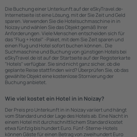
Die Buchung einer Unterkunft auf der eSkyTravel.de-
Internetseite ist eine Lösung, mit der Sie Zeit und Geld
sparen. Verwenden Sie die Hotelsuchmaschine in in
Noizay und wählen Sie das Objekt gemäß Ihrer
Anforderungen. Viele Menschen entscheiden sich für
das "Flug + Hotel" -Paket, mit dem Sie Zeit sparen und
einen Flug und Hotel sofort buchen können.. Die
Suchmaschine und Buchung von günstigen Hotels bei
eSkyTravel.de ist auf der Startseite auf der Registerkarte
"Hotels" verfügbar. Sie sind nicht ganz sicher, ob die
geplante Reise stattfinden wird? Überprüfen Sie, ob das
gewählte Objekt eine kostenlose Stornierung der
Buchung anbietet.
Wie viel kostet ein Hotel in in Noizay?
Der Preis pro Unterkunft in in Noizay variiert und hängt
vom Standard und der Lage des Hotels ab. Eine Nacht in
einem Hotel mit durchschnittlichem Standard kostet
etwa fünfzig bis hundert Euro. Fünf-Sterne-Hotels
können Gäste für einen Betrag von zweihundert Euro