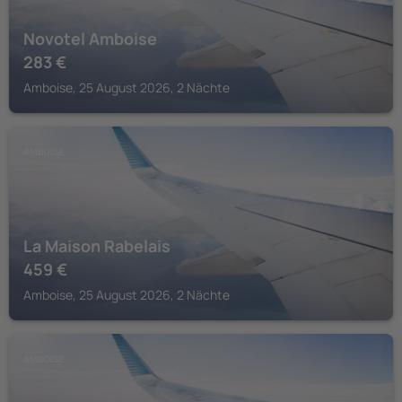
Novotel Amboise
283
€
Amboise, 25 August 2026, 2 Nächte
AMBOISE
La Maison Rabelais
459
€
Amboise, 25 August 2026, 2 Nächte
AMBOISE