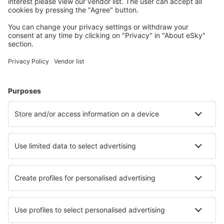
Wählen Sie aus über 1,3 Millionen Unterkünften: Hotels,
Hütten, Apartments und andere.
Meist gesuchte Hotels von eSky-Nutzern
Hotels in Frankreich - Beliebte Städte
Hotels in Frejus
Hotels in Paris
Hotels in Cannes
Hotels in Le Cap d`Agde
Hotels in Nizza
Hotels in Toulouse
Hotels in Bonifacio
Hotels in Valmorel
Hotels in Arles
Hotels in Nancy
Die besten Hotels - Städte
Hotels in Lewiston
Hotels in Murska Sobota