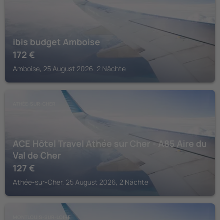
ibis budget Amboise
172
€
Amboise, 25 August 2026, 2 Nächte
ATHÉE-SUR-CHER
ACE Hôtel Travel Athée sur Cher - A85 Aire du
Val de Cher
127
€
Athée-sur-Cher, 25 August 2026, 2 Nächte
MONTLOUIS-SUR-LOIRE