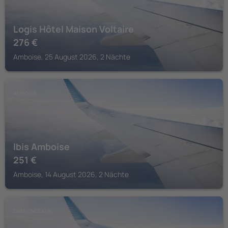
Logis Hôtel Maison Voltaire
276
€
Amboise, 25 August 2026, 2 Nächte
AMBOISE
Ibis Amboise
251
€
Amboise, 14 August 2026, 2 Nächte
CHENONCEAUX