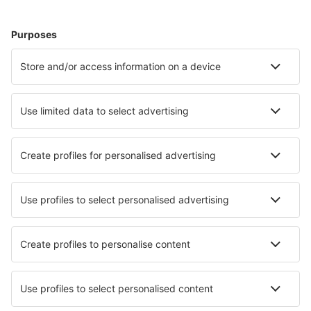
Wählen Sie aus über 1,3 Millionen Unterkünften: Hotels,
Hütten, Apartments und andere.
Meist gesuchte Hotels von eSky-Nutzern
Hotels in Indien - Beliebte Städte
Hotels in Hyderabad
Hotels in Mumbai
Hotels in Jaipur
Hotels in Neu-Delhi
Hotels in Varanasi
Hotels in Kota
Hotels in Thekkady
Hotels in Kalpetta
Hotels in Ahmedabad
Hotels in Hospet
Die besten Hotels - Städte
Hotels in Gillenfeld
Hotels in Fiumalbo