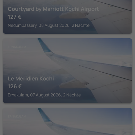
Courtyard by Marriott Kochi Airport
127
€
Nedumbassery, 08 August 2026, 2 Nächte
ERNAKULAM
Le Meridien Kochi
126
€
Ernakulam, 07 August 2026, 2 Nächte
ERNAKULAM