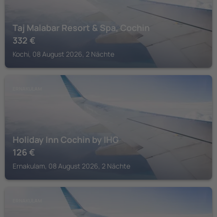
Taj Malabar Resort & Spa, Cochin
332
€
Kochi, 08 August 2026, 2 Nächte
ERNAKULAM
Holiday Inn Cochin by IHG
126
€
Ernakulam, 08 August 2026, 2 Nächte
ERNAKULAM