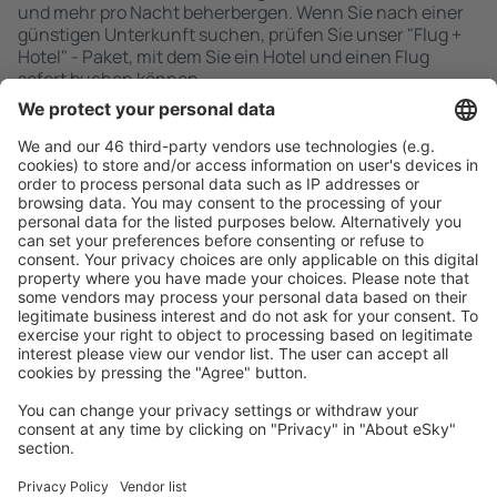
und mehr pro Nacht beherbergen. Wenn Sie nach einer
günstigen Unterkunft suchen, prüfen Sie unser "Flug +
Hotel" - Paket, mit dem Sie ein Hotel und einen Flug
sofort buchen können.
Schnell und einfach suchen
Angebot an Ihre Bedürfnisse angepasst.
Sicher planen
Buchen ohne Sorgen mit einer kostenlosen
Stornierungsoption.
Mehr sparen
Attraktive Preise und Spezialangebote für eingeloggte
Benutzer.
Unterkünfte, die Sie mögen