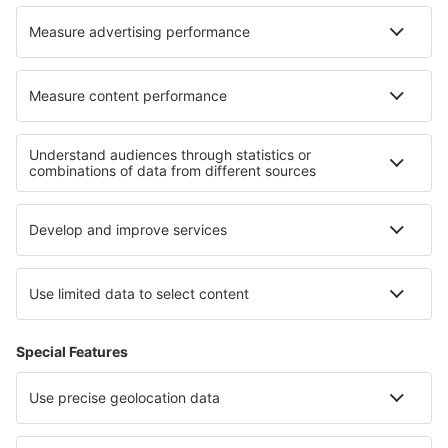
Hotels in Strasatti
Hotels in Talma
Hotels in Dundalk
Hotels in Primm
Hotels Crocq
Hotels in Hanceville
Hotels in Hopton Wafers
Hotels in Fort Morgan
Die besten Hotels - Regionen
Hotels in Goa
Hotels in Goa
Hotels in La Romana
Hotels in Ost Grand Bahama
Hotels in Los Rios
Hotels im Lavanttal
Hotels in Gdansk Pomerania