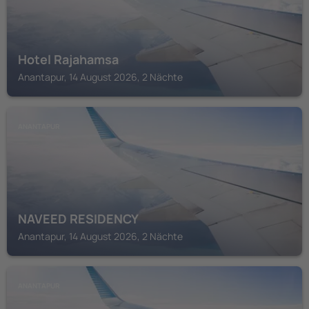
Hotel Rajahamsa
Anantapur, 14 August 2026, 2 Nächte
ANANTAPUR
NAVEED RESIDENCY
Anantapur, 14 August 2026, 2 Nächte
ANANTAPUR