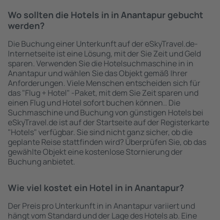
Wo sollten die Hotels in in Anantapur gebucht
werden?
Die Buchung einer Unterkunft auf der eSkyTravel.de-
Internetseite ist eine Lösung, mit der Sie Zeit und Geld
sparen. Verwenden Sie die Hotelsuchmaschine in in
Anantapur und wählen Sie das Objekt gemäß Ihrer
Anforderungen. Viele Menschen entscheiden sich für
das "Flug + Hotel" -Paket, mit dem Sie Zeit sparen und
einen Flug und Hotel sofort buchen können.. Die
Suchmaschine und Buchung von günstigen Hotels bei
eSkyTravel.de ist auf der Startseite auf der Registerkarte
"Hotels" verfügbar. Sie sind nicht ganz sicher, ob die
geplante Reise stattfinden wird? Überprüfen Sie, ob das
gewählte Objekt eine kostenlose Stornierung der
Buchung anbietet.
Wie viel kostet ein Hotel in in Anantapur?
Der Preis pro Unterkunft in in Anantapur variiert und
hängt vom Standard und der Lage des Hotels ab. Eine