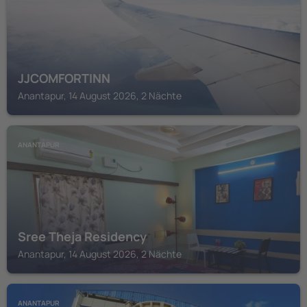
JJCOMFORTINN
Anantapur, 14 August 2026, 2 Nächte
ANANTAPUR
Sree Theja Residency
Anantapur, 14 August 2026, 2 Nächte
ANANTAPUR