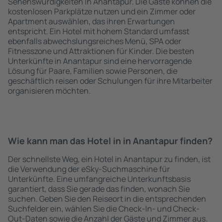
Sehenswürdigkeiten in Anantapur. Die Gäste können die
kostenlosen Parkplätze nutzen und ein Zimmer oder
Apartment auswählen, das ihren Erwartungen
entspricht. Ein Hotel mit hohem Standard umfasst
ebenfalls abwechslungsreiches Menü, SPA oder
Fitnesszone und Attraktionen für Kinder. Die besten
Unterkünfte in Anantapur sind eine hervorragende
Lösung für Paare, Familien sowie Personen, die
geschäftlich reisen oder Schulungen für ihre Mitarbeiter
organisieren möchten.
Wie kann man das Hotel in in Anantapur finden?
Der schnellste Weg, ein Hotel in Anantapur zu finden, ist
die Verwendung der eSky-Suchmaschine für
Unterkünfte. Eine umfangreiche Unterkunftsbasis
garantiert, dass Sie gerade das finden, wonach Sie
suchen. Geben Sie den Reiseort in die entsprechenden
Suchfelder ein, wählen Sie die Check-In- und Check-
Out-Daten sowie die Anzahl der Gäste und Zimmer aus.