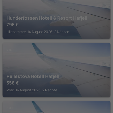
Hunderfossen Hotell & Resort Hafjell
798
€
Lillehammer, 14 August 2026, 2 Nächte
ØYER
Pellestova Hotell Hafjell
358
€
Øyer, 14 August 2026, 2 Nächte
ØYER