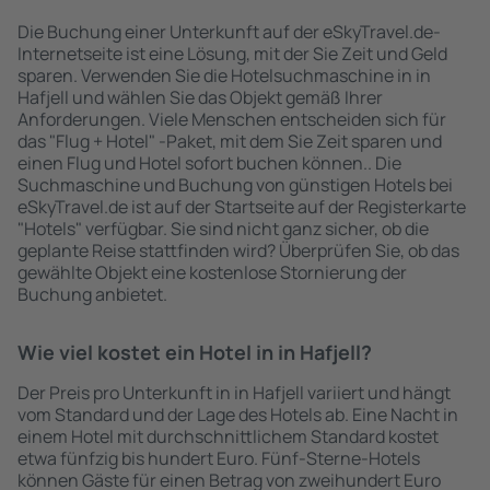
Die Buchung einer Unterkunft auf der eSkyTravel.de-
Internetseite ist eine Lösung, mit der Sie Zeit und Geld
sparen. Verwenden Sie die Hotelsuchmaschine in in
Hafjell und wählen Sie das Objekt gemäß Ihrer
Anforderungen. Viele Menschen entscheiden sich für
das "Flug + Hotel" -Paket, mit dem Sie Zeit sparen und
einen Flug und Hotel sofort buchen können.. Die
Suchmaschine und Buchung von günstigen Hotels bei
eSkyTravel.de ist auf der Startseite auf der Registerkarte
"Hotels" verfügbar. Sie sind nicht ganz sicher, ob die
geplante Reise stattfinden wird? Überprüfen Sie, ob das
gewählte Objekt eine kostenlose Stornierung der
Buchung anbietet.
Wie viel kostet ein Hotel in in Hafjell?
Der Preis pro Unterkunft in in Hafjell variiert und hängt
vom Standard und der Lage des Hotels ab. Eine Nacht in
einem Hotel mit durchschnittlichem Standard kostet
etwa fünfzig bis hundert Euro. Fünf-Sterne-Hotels
können Gäste für einen Betrag von zweihundert Euro