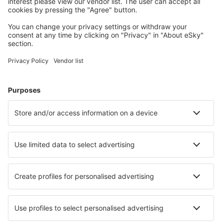
Wählen Sie aus über 1,3 Millionen Unterkünften: Hotels,
Hütten, Apartments und andere.
Meist gesuchte Hotels von eSky-Nutzern
Hotels In Norwegen - Beliebte Städte
Hotels in Bergen
Hotels in Oslo
Hotels in Stavanger
Hotels in Trondheim
Hotels in Tromso
Hotels in Halden
Hotels in Vadso
Hotels in Ron
Hotels in Rena
Hotels Kviteseid
Die besten Hotels - Städte
Hotels in Beaufort West
Hotels in Sestao