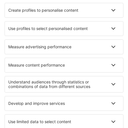
Hotels in Topola
Hotels in Gams
Hotels in Kolocep
Hotels in Lamone
Hotels in Talat
Hotels Anna
Hotels in Claremorris
Hotels in Jabugo
Die besten Hotels - Regionen
Hotels auf der Svalbard Archipelago
Hotels in Rago-Nationalpark
Hotels in Fjords Region
Hotels in Saltfjellet-Svartisen-Nationalpark
Hotels in Jostedalsbreen-Nationalpark
Hotels in Atlantico
Hotels an der Costa de la Luz
Hotels in Ruse
Hotels in Spanien
Hotels in Tambopata