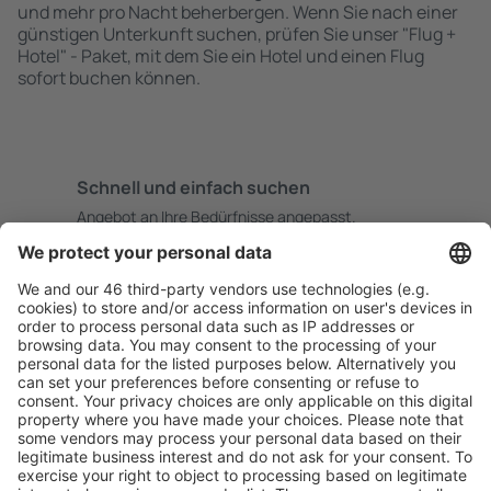
und mehr pro Nacht beherbergen. Wenn Sie nach einer
günstigen Unterkunft suchen, prüfen Sie unser "Flug +
Hotel" - Paket, mit dem Sie ein Hotel und einen Flug
sofort buchen können.
Schnell und einfach suchen
Angebot an Ihre Bedürfnisse angepasst.
Sicher planen
Buchen ohne Sorgen mit einer kostenlosen
Stornierungsoption.
Mehr sparen
Attraktive Preise und Spezialangebote für eingeloggte
Benutzer.
Unterkünfte, die Sie mögen