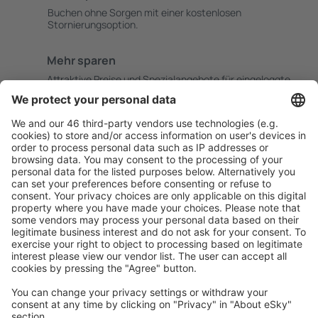
Buchen ohne Sorgen mit einer kostenlosen
Stornierungsoption.
Mehr sparen
Attraktive Preise und Spezialangebote für eingeloggte
Benutzer.
Unterkünfte, die Sie mögen
Wählen Sie aus über 1,3 Millionen Unterkünften: Hotels,
Hütten, Apartments und andere.
Meist gesuchte Unterkünfte von eSky Nutzern
Unterkünfte in der Türkei - Beliebte Städte
Unterkunft in Kaş
Unterkunft in Antalya
Unterkunft in Alanya
Unterkunft in Istanbul