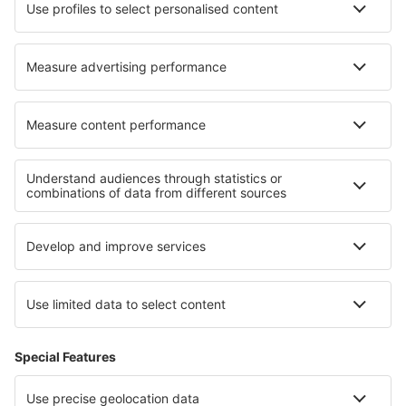
Die besten Unterkünfte - Regionen
Unterkunft auf der Southeastern Anatolia
Unterkunft auf der Eastern Anatolia
Unterkunft in Dalaman Region
Unterkunft an der Schwarzmeerküste
Unterkunft in Izmir
Unterkunft in Manuel Antonio National Park
Unterkunft in Paros
Unterkunft in Panama
Unterkunft im Zillertal
Unterkunft in Cartagena