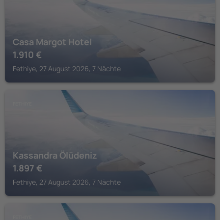
Casa Margot Hotel
1.910
€
Fethiye, 27 August 2026, 7 Nächte
FETHIYE
Kassandra Ölüdeniz
1.897
€
Fethiye, 27 August 2026, 7 Nächte
FETHIYE