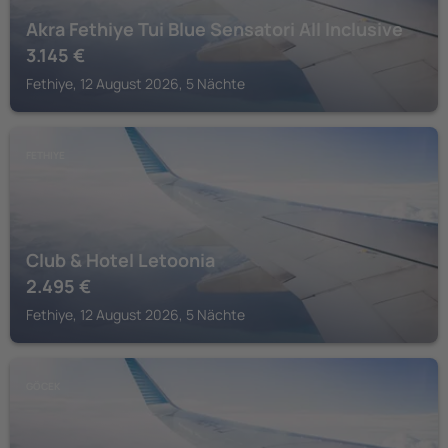
Akra Fethiye Tui Blue Sensatori All Inclusive
3.145
€
Fethiye, 12 August 2026, 5 Nächte
FETHIYE
Club & Hotel Letoonia
2.495
€
Fethiye, 12 August 2026, 5 Nächte
GÖCEK