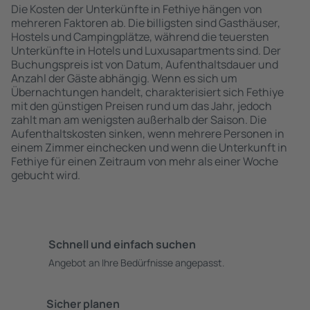
Die Kosten der Unterkünfte in Fethiye hängen von
mehreren Faktoren ab. Die billigsten sind Gasthäuser,
Hostels und Campingplätze, während die teuersten
Unterkünfte in Hotels und Luxusapartments sind. Der
Buchungspreis ist von Datum, Aufenthaltsdauer und
Anzahl der Gäste abhängig. Wenn es sich um
Übernachtungen handelt, charakterisiert sich Fethiye
mit den günstigen Preisen rund um das Jahr, jedoch
zahlt man am wenigsten außerhalb der Saison. Die
Aufenthaltskosten sinken, wenn mehrere Personen in
einem Zimmer einchecken und wenn die Unterkunft in
Fethiye für einen Zeitraum von mehr als einer Woche
gebucht wird.
Schnell und einfach suchen
Angebot an Ihre Bedürfnisse angepasst.
Sicher planen