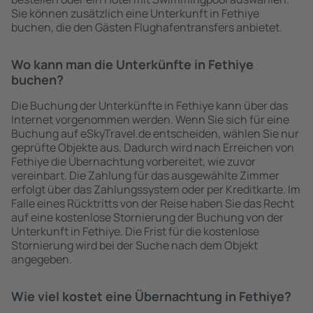
Sie können zusätzlich eine Unterkunft in Fethiye
buchen, die den Gästen Flughafentransfers anbietet.
Wo kann man die Unterkünfte in Fethiye
buchen?
Die Buchung der Unterkünfte in Fethiye kann über das
Internet vorgenommen werden. Wenn Sie sich für eine
Buchung auf eSkyTravel.de entscheiden, wählen Sie nur
geprüfte Objekte aus. Dadurch wird nach Erreichen von
Fethiye die Übernachtung vorbereitet, wie zuvor
vereinbart. Die Zahlung für das ausgewählte Zimmer
erfolgt über das Zahlungssystem oder per Kreditkarte. Im
Falle eines Rücktritts von der Reise haben Sie das Recht
auf eine kostenlose Stornierung der Buchung von der
Unterkunft in Fethiye. Die Frist für die kostenlose
Stornierung wird bei der Suche nach dem Objekt
angegeben.
Wie viel kostet eine Übernachtung in Fethiye?