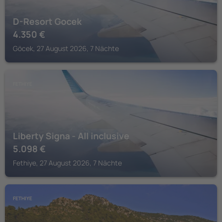
D-Resort Gocek
4.350
€
Göcek, 27 August 2026, 7 Nächte
FETHIYE
Liberty Signa - All inclusive
5.098
€
Fethiye, 27 August 2026, 7 Nächte
FETHIYE