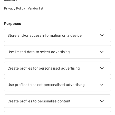
Unterkunft in Bodrum
Unterkunft in Göcek
Unterkunft in Corum
Unterkunft in Erdemli
Unterkunft in Ordu
Unterkunft in Demre
Die besten Unterkünfte - Städte
Unterkunft in Hollenstedt
Unterkunft in Morro dos Bugres
Unterkunft in Playa Azul
Unterkunft in Acton Turville
Unterkunft in Arenal
Unterkunft in Abeche
Unterkunft in Santa Cruz de Mudela
Unterkunft in Moordrecht
Unterkunft Saint Sebastien
Unterkunft in Wabasha