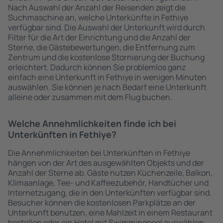
Nach Auswahl der Anzahl der Reisenden zeigt die
Suchmaschine an, welche Unterkünfte in Fethiye
verfügbar sind. Die Auswahl der Unterkunft wird durch
Filter für die Art der Einrichtung und die Anzahl der
Sterne, die Gästebewertungen, die Entfernung zum
Zentrum und die kostenlose Stornierung der Buchung
erleichtert. Dadurch können Sie problemlos ganz
einfach eine Unterkunft in Fethiye in wenigen Minuten
auswählen. Sie können je nach Bedarf eine Unterkunft
alleine oder zusammen mit dem Flug buchen.
Welche Annehmlichkeiten finde ich bei
Unterkünften in Fethiye?
Die Annehmlichkeiten bei Unterkünften in Fethiye
hängen von der Art des ausgewählten Objekts und der
Anzahl der Sterne ab. Gäste nutzen Küchenzeile, Balkon,
Klimaanlage, Tee- und Kaffeezubehör, Handtücher und
Internetzugang, die in den Unterkünften verfügbar sind.
Besucher können die kostenlosen Parkplätze an der
Unterkunft benutzen, eine Mahlzeit in einem Restaurant
bestellen oder ein Hotel mit Swimmingpool auswählen.