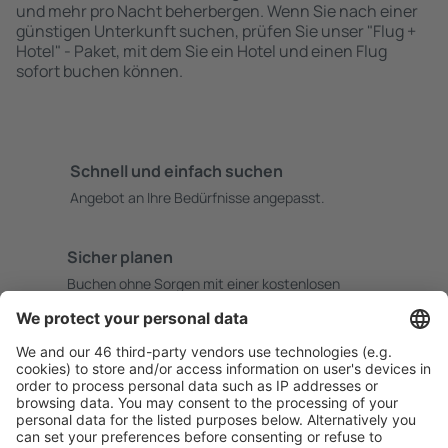
und mehr pro Nacht beherbergen. Wenn Sie nach einer
günstigen Unterkunft suchen, prüfen Sie unser "Flug +
Hotel" - Paket, mit dem Sie ein Hotel und einen Flug
sofort buchen können.
Schnell und einfach suchen
Angebot an Ihre Bedürfnisse angepasst.
Sicher planen
Buchen ohne Sorgen mit einer kostenlosen
Stornierungsoption.
Mehr sparen
Attraktive Preise und Spezialangebote für eingeloggte
Benutzer.
Unterkünfte, die Sie mögen