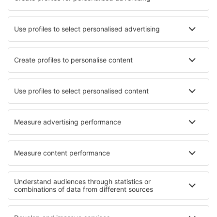
Die besten Hotels - Städte
Hotels in Collingwood
Hotels in Omiha
Hotels in Adia
Hotels in Saanen
Hotels in Birmingham
Hotels in Plaitford
Hotels in Rockville
Hotels in Komagfjord
Hotels in Ohmden
Hotels in Santpoort-Zuid
Die besten Hotels - Regionen
Hotels in La Plagne
Hotels in Bretagne
Hotels in Midi-Pyrenees
Hotels in Trois Vallées
Hotels in Les Deux Alpes
Hotels in Punta Cana
Hotels in Jungfrau
Hotels in Alexandria