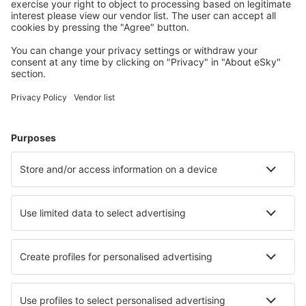
Unterkünfte, die Sie mögen
Wählen Sie aus über 1,3 Millionen Unterkünften: Hotels,
Hütten, Apartments und andere.
Meist gesuchte Hotels von eSky-Nutzern
Hotels in Ungarn - Beliebte Städte
Hotels in Hajduszoboszlo
Hotels in Balatonmariafurdo
Hotels in Budapest
Hotels in Heviz
Hotels in Siofok
Hotels in Komarom
Hotels in Nyiregyhaza
Hotels in Erdőbénye
Hotels in Miskolc
Hotels in Tihany
Die besten Hotels - Städte
Hotels in Brissogne
Hotels in South Andaman Island