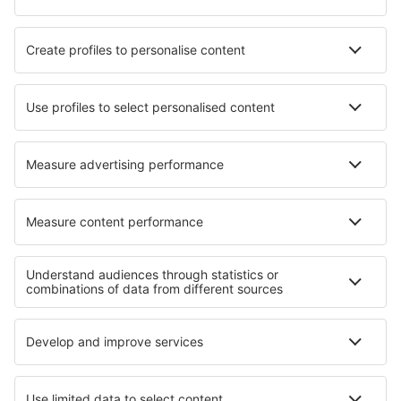
Hotels in Vale da Carvalha
Hotels in Lacco Ameno
Hotels in Porjus
Hotels in Moreira de Cónegos
Hotels in Schönecken
Hotels in Hiddingsel
Hotels in Seneca Knolls
Hotels in Nederland
Die besten Hotels - Regionen
Hotels in Balaton
Hotels in Central Transdanubia
Hotels in Nordungarn
Hotels in Northern Hungarian Plains
Hotels in Lake Tisza
Hotels in Utah
Hotels in Val Rendena
Hotels in Nationalpark Karkonosze
Hotels in Andros
Hotels in Pattaya Beach