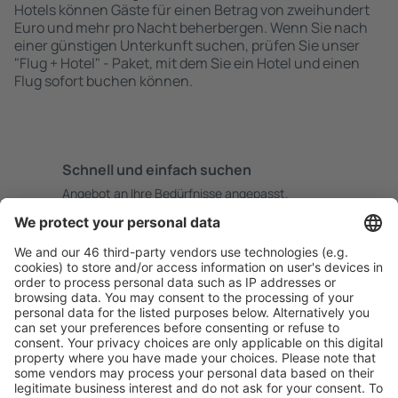
Hotels können Gäste für einen Betrag von zweihundert
Euro und mehr pro Nacht beherbergen. Wenn Sie nach
einer günstigen Unterkunft suchen, prüfen Sie unser
"Flug + Hotel" - Paket, mit dem Sie ein Hotel und einen
Flug sofort buchen können.
Schnell und einfach suchen
Angebot an Ihre Bedürfnisse angepasst.
Sicher planen
Buchen ohne Sorgen mit einer kostenlosen
Stornierungsoption.
Mehr sparen
Attraktive Preise und Spezialangebote für eingeloggte
Benutzer.